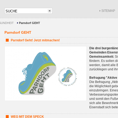
SITEMAP
SUNDHEIT
Parndorf GEHT
Parndorf GEHT
Parndorf Geht! Jetzt mitmachen!
Die drei burgenlän
Gemeinden Eisensta
Gemeinsamkeit:
Si
fördern. Es sollen 
werden, damit alle
zurücklegen und ihr
Befragung "Aktive 
Die Befragung „Akti
die Möglichkeit geb
einzubringen. Eines
Verbesserungspote
und somit den Fußve
sich alle BewohnerI
Eisenstadt sich bete
WEG MIT DEM SPECK