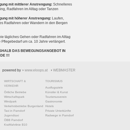
gung mit mittlerer Anstrengung:
Schnelleres
ing, Radfahren im Alltag oder Tanzen
egung mit höherer Anstrengung:
Laufen,
les Radfahren oder Wandern in den Bergen
ie tägliches Gehen oder Radfahren im Alltag
 Pflegebedarf um ca. 10 Jahre verlängert.
 DESHALB DAS BEWEGUNGSANGEBOT IN
E !!!
powered by
www.eloops.at
WEBMASTER
WIRTSCHAFT &
TOURISMUS
VERKEHR
Ausflugsziele
Örtliche Betriebe
Künstler & Kunst
Wirtschaftspark
Tourismusverein
Windpark
Gastronomie
Verkehrsbetriebe Burgenland
Hotels
Taxi in Parndorf
Private Unterkünfte
Jugendtaxi
Radwege in Parndorf
ÖBB Parndorf
Kraftfahrlinie B10