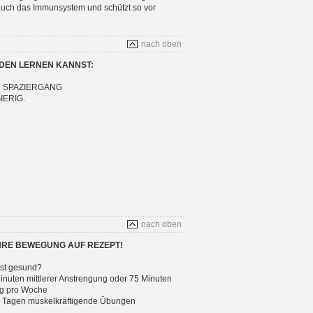
 auch das Immunsystem und schützt so vor
nach oben
DEN LERNEN KANNST:
N SPAZIERGANG
IERIG.
nach oben
IHRE BEWEGUNG AUF REZEPT!
st gesund?
nuten mittlerer Anstrengung oder 75 Minuten
ng pro Woche
ei Tagen muskelkräftigende Übungen