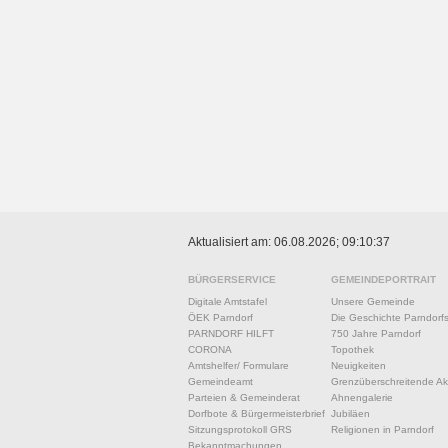
Aktualisiert am: 06.08.2026; 09:10:37
BÜRGERSERVICE
GEMEINDEPORTRAIT
Digitale Amtstafel
Unsere Gemeinde
ÖEK Parndorf
Die Geschichte Parndorf
PARNDORF HILFT
750 Jahre Parndorf
CORONA
Topothek
Amtshelfer/ Formulare
Neuigkeiten
Gemeindeamt
Grenzüberschreitende Akt
Parteien & Gemeinderat
Ahnengalerie
Dorfbote & Bürgermeisterbrief
Jubiläen
Sitzungsprotokoll GRS
Religionen in Parndorf
Bekanntmachungen