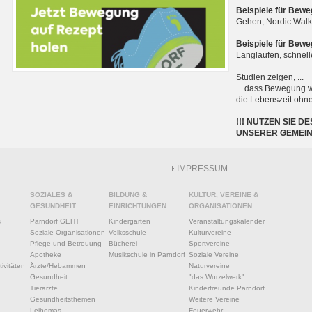
Beispiele für Bewe
Gehen, Nordic Walk
Beispiele für Bew
Langlaufen, schnel
Studien zeigen, ...
... dass Bewegung w
die Lebenszeit ohne
!!! NUTZEN SIE
UNSERER GEMEIND
IMPRESSUM
SOZIALES &
BILDUNG &
KULTUR, VEREINE &
GESUNDHEIT
EINRICHTUNGEN
ORGANISATIONEN
s
Parndorf GEHT
Kindergärten
Veranstaltungskalender
Soziale Organisationen
Volksschule
Kulturvereine
Pflege und Betreuung
Bücherei
Sportvereine
Apotheke
Musikschule in Parndorf
Soziale Vereine
ivitäten
Ärzte/Hebammen
Naturvereine
Gesundheit
"das Wurzelwerk"
Tierärzte
Kinderfreunde Parndorf
Gesundheitsthemen
Weitere Vereine
Leihomas
Feuerwehr