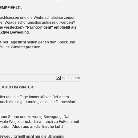
MPFIEHLT...
achtsessen und die Weihnachtskekse zeigen
ner Waage schonungslos aufgezeigt werden?
e verstecken?
"Parndorf geht" empfiehlt als
ktive Bewegung.
 bei Tageslicht helfen gegen den Speck und
fällige Winterdepression.
nach oben
. AUCH IM WINTER!
ter und die Tage immer kürzer. Bei vielen
t auch die so genannte „saisonale Depression“
 kaum Sonne und zu wenig Bewegung. Dabei
 viele Wege zurück, die wir auch zu Fußoder mit
würden.
Also raus an die frische Luft!
ewegung hellt nicht nur die Stimmung