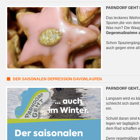
PARNDORF GEHT E
Das leckeres Weihn
Spuren,die von dei
Was nun? Die Waag
Gegenmaßnahme a
Schon Spaziergänge
auch gegen eine all
DER SAISONALEN DEPRESSION DAVONLAUFEN
PARNDORF GEHT..
Langsam wird es käl
schleicht sich dami
ein.
Schuld daran sind
legen wir tagtäglich
dem Rad schaffen 
Denn regelmäßige B