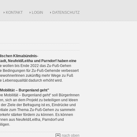
KONTAKT
LOGIN
DATENSCHUTZ
dischen Klimabündnis-
dt, Neufeld/Leitha und Parndorf haben eine
e wollen bis Ende 2022 das Zu-Fuß-Gehen
die Bedingungen für Zu-Fuß-Gehende verbessert
 BewohnerInnen zukünftig mehr Wege zu Fuß
e Lebensqualität dadurch erhöht wird.
Mobilität – Burgenland geht"
ve Mobilität – Burgenland geht“ soll BürgerInnen
en, sich an dem Projekt zu beteiligen und Ideen
 der Ziele der Befragung ist es, Eindrücke und
ntiale zum Thema Zu-Fuß-Gehen zu sammeln
rkehr stärker fördern zu können. Es können
nnen aus Neufeld/Leitha, Parndorf und
iligen.
nach oben