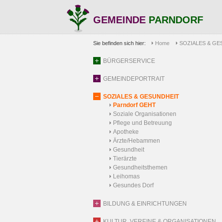
GEMEINDE
PARNDORF
Sie befinden sich hier:
Home
SOZIALES & GE
BÜRGERSERVICE
GEMEINDEPORTRAIT
SOZIALES & GESUNDHEIT
Parndorf GEHT
Soziale Organisationen
Pflege und Betreuung
Apotheke
Ärzte/Hebammen
Gesundheit
Tierärzte
Gesundheitsthemen
Leihomas
Gesundes Dorf
BILDUNG & EINRICHTUNGEN
KULTUR, VEREINE & ORGANISATIONEN