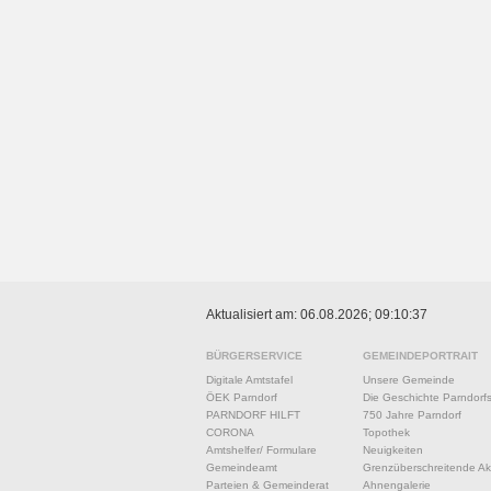
Aktualisiert am: 06.08.2026; 09:10:37
BÜRGERSERVICE
GEMEINDEPORTRAIT
Digitale Amtstafel
Unsere Gemeinde
ÖEK Parndorf
Die Geschichte Parndorf
PARNDORF HILFT
750 Jahre Parndorf
CORONA
Topothek
Amtshelfer/ Formulare
Neuigkeiten
Gemeindeamt
Grenzüberschreitende Akt
Parteien & Gemeinderat
Ahnengalerie