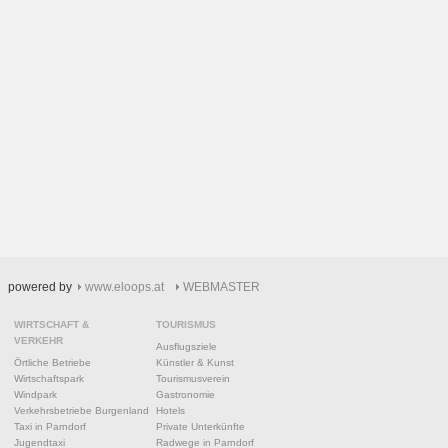
powered by
www.eloops.at
WEBMASTER
WIRTSCHAFT &
TOURISMUS
VERKEHR
Ausflugsziele
Örtliche Betriebe
Künstler & Kunst
Wirtschaftspark
Tourismusverein
Windpark
Gastronomie
Verkehrsbetriebe Burgenland
Hotels
Taxi in Parndorf
Private Unterkünfte
Jugendtaxi
Radwege in Parndorf