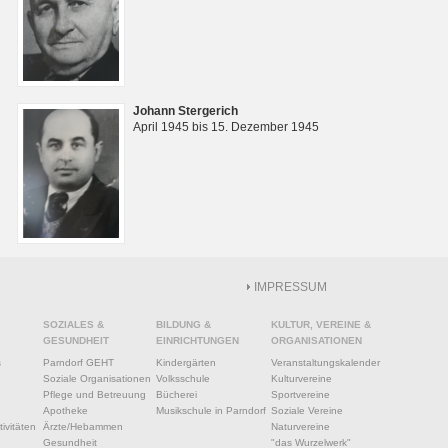
Johann Stergerich
April 1945 bis 15. Dezember 1945
IMPRESSUM
SOZIALES &
BILDUNG &
KULTUR, VEREINE &
GESUNDHEIT
EINRICHTUNGEN
ORGANISATIONEN
s
Parndorf GEHT
Kindergärten
Veranstaltungskalender
Soziale Organisationen
Volksschule
Kulturvereine
Pflege und Betreuung
Bücherei
Sportvereine
Apotheke
Musikschule in Parndorf
Soziale Vereine
ivitäten
Ärzte/Hebammen
Naturvereine
Gesundheit
"das Wurzelwerk"