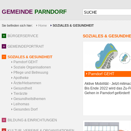
GEMEINDE
PARNDORF
Sie befinden sich hier:
Home
SOZIALES & GESUNDHEIT
SOZIALES & GESUNDHE
BÜRGERSERVICE
GEMEINDEPORTRAIT
SOZIALES & GESUNDHEIT
Parndorf GEHT
Soziale Organisationen
Pflege und Betreuung
Parndorf GEHT
Apotheke
Ärzte/Hebammen
Aktive Mobilität - Jetzt mitma
Gesundheit
Bis Ende 2022 wird das Zu-F
Gehen in Parndorf gefördert!
Tierärzte
Gesundheitsthemen
Leihomas
Gesundes Dorf
BILDUNG & EINRICHTUNGEN
KULTUR, VEREINE & ORGANISATIONEN