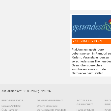
GESUNDES DORF
Plattform um gesündere
Lebensweisen in Parndorf zu
fördern, Veranstaltungen zu
verschiedensten Themen de
Gesundheitsbereiches
anzubieten sowie soziale
Netzwerke herzustellen.
Aktualisiert am: 06.08.2026; 09:10:37
BÜRGERSERVICE
GEMEINDEPORTRAIT
SOZIALES &
BILD
GESUNDHEIT
EINR
Digitale Amtstafel
Unsere Gemeinde
ÖEK Parndorf
Die Geschichte Parndorfs
Parndorf GEHT
Kinde