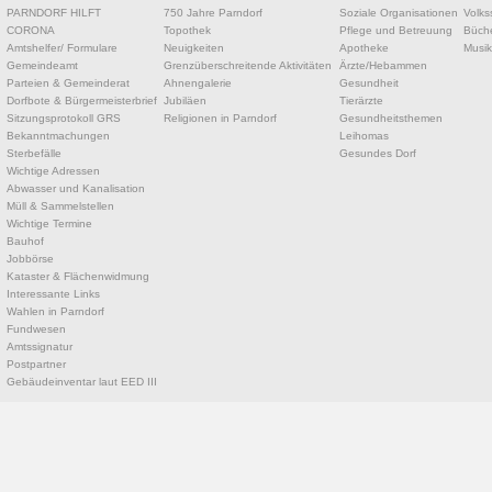
PARNDORF HILFT
750 Jahre Parndorf
Soziale Organisationen
Volks
CORONA
Topothek
Pflege und Betreuung
Büche
Amtshelfer/ Formulare
Neuigkeiten
Apotheke
Musik
Gemeindeamt
Grenzüberschreitende Aktivitäten
Ärzte/Hebammen
Parteien & Gemeinderat
Ahnengalerie
Gesundheit
Dorfbote & Bürgermeisterbrief
Jubiläen
Tierärzte
Sitzungsprotokoll GRS
Religionen in Parndorf
Gesundheitsthemen
Bekanntmachungen
Leihomas
Sterbefälle
Gesundes Dorf
Wichtige Adressen
Abwasser und Kanalisation
Müll & Sammelstellen
Wichtige Termine
Bauhof
Jobbörse
Kataster & Flächenwidmung
Interessante Links
Wahlen in Parndorf
Fundwesen
Amtssignatur
Postpartner
Gebäudeinventar laut EED III