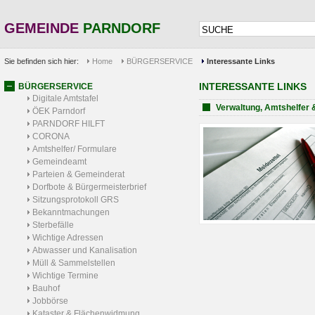
GEMEINDE
PARNDORF
Sie befinden sich hier:
Home
BÜRGERSERVICE
Interessante Links
INTERESSANTE LINKS
BÜRGERSERVICE
Digitale Amtstafel
Verwaltung, Amtshelfer 
ÖEK Parndorf
PARNDORF HILFT
CORONA
Amtshelfer/ Formulare
Gemeindeamt
Parteien & Gemeinderat
Dorfbote & Bürgermeisterbrief
Sitzungsprotokoll GRS
Bekanntmachungen
Sterbefälle
Wichtige Adressen
Abwasser und Kanalisation
Müll & Sammelstellen
Wichtige Termine
Bauhof
Jobbörse
Kataster & Flächenwidmung