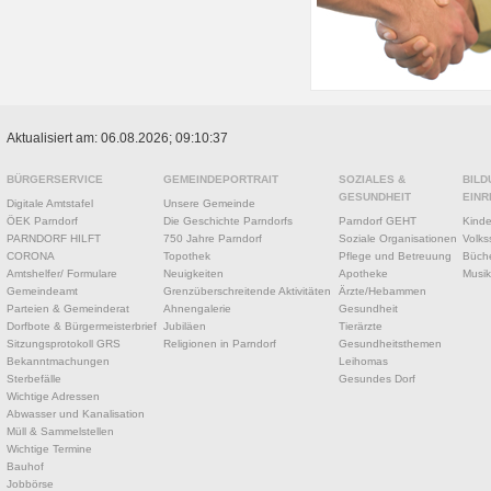
Aktualisiert am: 06.08.2026; 09:10:37
BÜRGERSERVICE
GEMEINDEPORTRAIT
SOZIALES &
BILD
GESUNDHEIT
EINR
Digitale Amtstafel
Unsere Gemeinde
ÖEK Parndorf
Die Geschichte Parndorfs
Parndorf GEHT
Kinde
PARNDORF HILFT
750 Jahre Parndorf
Soziale Organisationen
Volks
CORONA
Topothek
Pflege und Betreuung
Büche
Amtshelfer/ Formulare
Neuigkeiten
Apotheke
Musik
Gemeindeamt
Grenzüberschreitende Aktivitäten
Ärzte/Hebammen
Parteien & Gemeinderat
Ahnengalerie
Gesundheit
Dorfbote & Bürgermeisterbrief
Jubiläen
Tierärzte
Sitzungsprotokoll GRS
Religionen in Parndorf
Gesundheitsthemen
Bekanntmachungen
Leihomas
Sterbefälle
Gesundes Dorf
Wichtige Adressen
Abwasser und Kanalisation
Müll & Sammelstellen
Wichtige Termine
Bauhof
Jobbörse