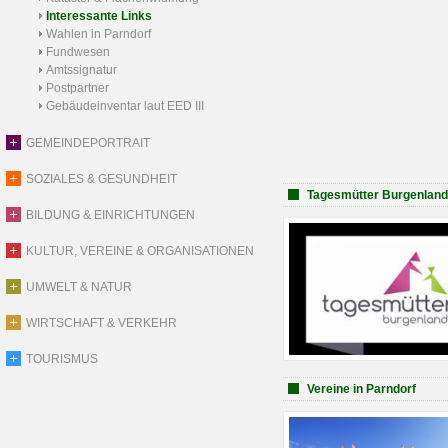
Interessante Links
Wahlen in Parndorf
Fundwesen
Amtssignatur
Postpartner
Gebäudeinventar laut EED III
GEMEINDEPORTRAIT
SOZIALES & GESUNDHEIT
Tagesmütter Burgenland
BILDUNG & EINRICHTUNGEN
KULTUR, VEREINE & ORGANISATIONEN
UMWELT & NATUR
WIRTSCHAFT & VERKEHR
TOURISMUS
Vereine in Parndorf