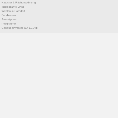
Kataster & Flächenwidmung
Interessante Links
Wahlen in Parndorf
Fundwesen
Amtssignatur
Postpartner
Gebäudeinventar laut EED III