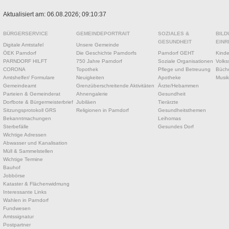
Aktualisiert am: 06.08.2026; 09:10:37
BÜRGERSERVICE
GEMEINDEPORTRAIT
SOZIALES &
BILD
GESUNDHEIT
EINR
Digitale Amtstafel
Unsere Gemeinde
ÖEK Parndorf
Die Geschichte Parndorfs
Parndorf GEHT
Kinde
PARNDORF HILFT
750 Jahre Parndorf
Soziale Organisationen
Volks
CORONA
Topothek
Pflege und Betreuung
Büche
Amtshelfer/ Formulare
Neuigkeiten
Apotheke
Musik
Gemeindeamt
Grenzüberschreitende Aktivitäten
Ärzte/Hebammen
Parteien & Gemeinderat
Ahnengalerie
Gesundheit
Dorfbote & Bürgermeisterbrief
Jubiläen
Tierärzte
Sitzungsprotokoll GRS
Religionen in Parndorf
Gesundheitsthemen
Bekanntmachungen
Leihomas
Sterbefälle
Gesundes Dorf
Wichtige Adressen
Abwasser und Kanalisation
Müll & Sammelstellen
Wichtige Termine
Bauhof
Jobbörse
Kataster & Flächenwidmung
Interessante Links
Wahlen in Parndorf
Fundwesen
Amtssignatur
Postpartner