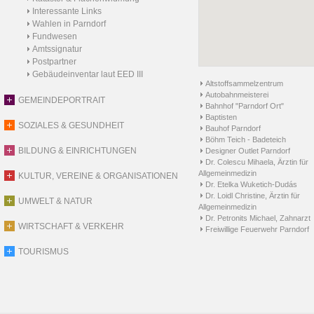
Interessante Links
Wahlen in Parndorf
Fundwesen
Amtssignatur
Postpartner
Gebäudeinventar laut EED III
Altstoffsammelzentrum
Autobahnmeisterei
GEMEINDEPORTRAIT
Bahnhof "Parndorf Ort"
Baptisten
SOZIALES & GESUNDHEIT
Bauhof Parndorf
Böhm Teich - Badeteich
BILDUNG & EINRICHTUNGEN
Designer Outlet Parndorf
Dr. Colescu Mihaela, Ärztin für
Allgemeinmedizin
KULTUR, VEREINE & ORGANISATIONEN
Dr. Etelka Wuketich-Dudás
Dr. Loidl Christine, Ärztin für
UMWELT & NATUR
Allgemeinmedizin
Dr. Petronits Michael, Zahnarzt
WIRTSCHAFT & VERKEHR
Freiwillige Feuerwehr Parndorf
TOURISMUS