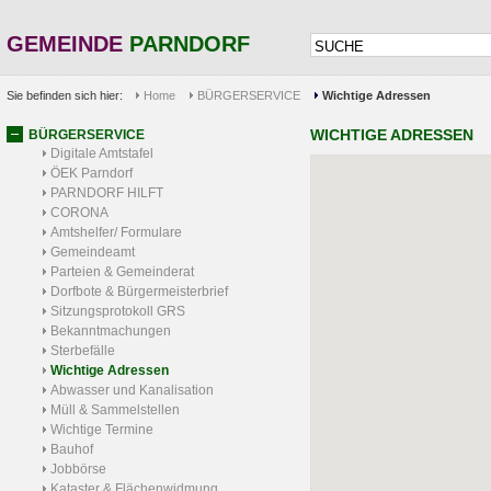
GEMEINDE
PARNDORF
Sie befinden sich hier:
Home
BÜRGERSERVICE
Wichtige Adressen
WICHTIGE ADRESSEN
BÜRGERSERVICE
Digitale Amtstafel
ÖEK Parndorf
PARNDORF HILFT
CORONA
Amtshelfer/ Formulare
Gemeindeamt
Parteien & Gemeinderat
Dorfbote & Bürgermeisterbrief
Sitzungsprotokoll GRS
Bekanntmachungen
Sterbefälle
Wichtige Adressen
Abwasser und Kanalisation
Müll & Sammelstellen
Wichtige Termine
Bauhof
Jobbörse
Kataster & Flächenwidmung