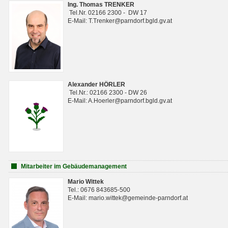
Ing. Thomas TRENKER
Tel.Nr. 02166 2300 - DW 17
E-Mail: T.Trenker@parndorf.bgld.gv.at
Alexander HÖRLER
Tel.Nr.: 02166 2300 - DW 26
E-Mail: A.Hoerler@parndorf.bgld.gv.at
Mitarbeiter im Gebäudemanagement
Mario Wittek
Tel.: 0676 843685-500
E-Mail: mario.wittek@gemeinde-parndorf.at