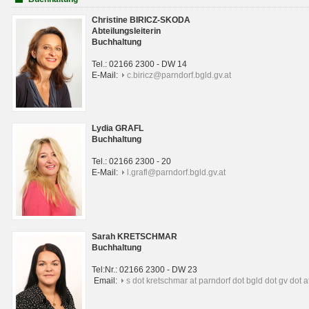
Christine BIRICZ-SKODA
Abteilungsleiterin
Buchhaltung
Tel.: 02166 2300 - DW 14
E-Mail:
c.biricz@parndorf.bgld.gv.at
Lydia GRAFL
Buchhaltung
Tel.: 02166 2300 - 20
E-Mail:
l.grafl@parndorf.bgld.gv.at
Sarah KRETSCHMAR
Buchhaltung
Tel:Nr.: 02166 2300 - DW 23
Email:
s dot kretschmar at parndorf dot bgld dot gv dot a