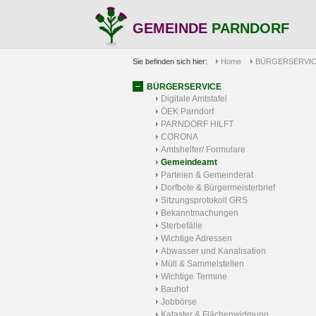
GEMEINDE
PARNDORF
Sie befinden sich hier:
Home
BÜRGERSERVI
BÜRGERSERVICE
Digitale Amtstafel
ÖEK Parndorf
PARNDORF HILFT
CORONA
Amtshelfer/ Formulare
Gemeindeamt
Parteien & Gemeinderat
Dorfbote & Bürgermeisterbrief
Sitzungsprotokoll GRS
Bekanntmachungen
Sterbefälle
Wichtige Adressen
Abwasser und Kanalisation
Müll & Sammelstellen
Wichtige Termine
Bauhof
Jobbörse
Kataster & Flächenwidmung