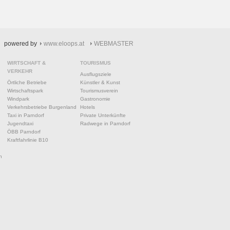
powered by
www.eloops.at
WEBMASTER
WIRTSCHAFT &
TOURISMUS
VERKEHR
Ausflugsziele
Örtliche Betriebe
Künstler & Kunst
Wirtschaftspark
Tourismusverein
Windpark
Gastronomie
Verkehrsbetriebe Burgenland
Hotels
Taxi in Parndorf
Private Unterkünfte
Jugendtaxi
Radwege in Parndorf
ÖBB Parndorf
Kraftfahrlinie B10
n