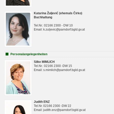
Katarina Žuljević (ehemals Čirko)
Buchhaltung
Tel.Nr.: 02166 2300 - DW 10
Email: k.zuljevic@parndorf.bgld.gv.at
Personalangelegenheiten
Silke MIMLICH
Tel.Nr.: 02166 2300 -DW 15
Email: s.mimlich@parndorf.bgld.gv.at
Judith ENZ
Tel.Nr. 02166 2300 -DW 22
Email: judith.enz@parndorf.bgld.gv.at