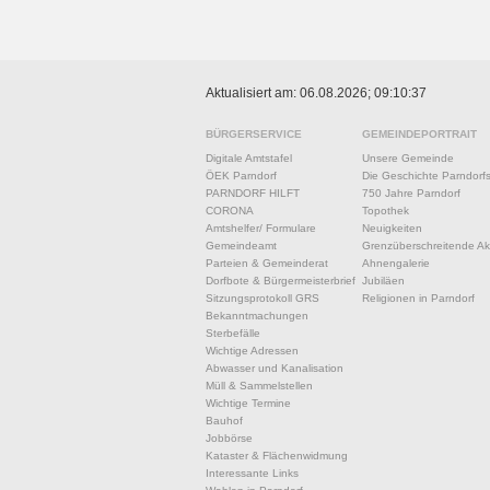
Aktualisiert am: 06.08.2026; 09:10:37
BÜRGERSERVICE
GEMEINDEPORTRAIT
Digitale Amtstafel
Unsere Gemeinde
ÖEK Parndorf
Die Geschichte Parndorf
PARNDORF HILFT
750 Jahre Parndorf
CORONA
Topothek
Amtshelfer/ Formulare
Neuigkeiten
Gemeindeamt
Grenzüberschreitende Akt
Parteien & Gemeinderat
Ahnengalerie
Dorfbote & Bürgermeisterbrief
Jubiläen
Sitzungsprotokoll GRS
Religionen in Parndorf
Bekanntmachungen
Sterbefälle
Wichtige Adressen
Abwasser und Kanalisation
Müll & Sammelstellen
Wichtige Termine
Bauhof
Jobbörse
Kataster & Flächenwidmung
Interessante Links