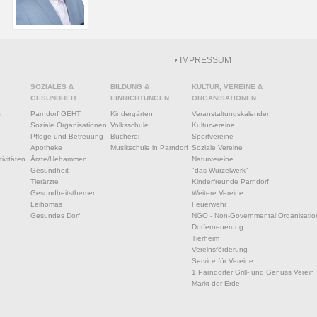
IMPRESSUM
SOZIALES &
BILDUNG &
KULTUR, VEREINE &
GESUNDHEIT
EINRICHTUNGEN
ORGANISATIONEN
s
Parndorf GEHT
Kindergärten
Veranstaltungskalender
Soziale Organisationen
Volksschule
Kulturvereine
Pflege und Betreuung
Bücherei
Sportvereine
Apotheke
Musikschule in Parndorf
Soziale Vereine
ivitäten
Ärzte/Hebammen
Naturvereine
Gesundheit
"das Wurzelwerk"
Tierärzte
Kinderfreunde Parndorf
Gesundheitsthemen
Weitere Vereine
Leihomas
Feuerwehr
Gesundes Dorf
NGO - Non-Governmental Organisatio
Dorferneuerung
Tierheim
Vereinsförderung
Service für Vereine
1.Parndorfer Grill- und Genuss Verein
Markt der Erde