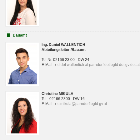
Bauamt
Ing. Daniel WALLENTICH
Abteilungsleiter /Bauamt
Tel.Nr. 02166 23 00 - DW 24
E-Mail:
d dot wallentich at parndorf dot bgld dot gv dot at
Christine MIKULA
Tel.: 02166 2300 - DW 16
E-Mail:
c.mikula@parndorf.bgld.gv.at