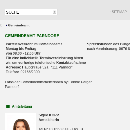
SITEMAP
CE
Gemeindeamt
GEMEINDEAMT PARNDORF
Parteienverkehr im Gemeindeamt
Sprechstunden des Bürge
Montag bis Freitag
nach Vereinbarung: 0676
von 08.00 - 12.00 Uhr
Für eine individuelle Terminvereinbarung bitten
wir, um vorherige telefonische Kontaktaufnahme
Adresse:
Hauptstraße 52a, 7111 Parndorf
Telefon:
02166/2300
Fotos der GemeindemitarbeiterInnen by Connie Perger,
Parndorf.
Amtsleitung
Sigrid KOPP
Amtsleiterin
Tel.Nr. 02166/23 00 - DW 13