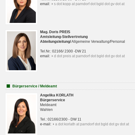
email:
s dot kopp at parndorf dot bgld dot gv dot at
Mag. Doris PREIS
Amtsleitung-Stellvertretung
Abteilungsleitun
g
/
Allgemeine Verwaltung/Personal
Tel.Nr.: 02166/ 2300 -DW 21
email:
d dot preis at parndorf dot bgld dot gv dot at
Bürgerservice / Meldeamt
Angelika KORLATH
Bürgerservice
Meldeamt
Wahlen
Tel.: 02166/2300 - DW 11
e-mail:
a dot korlath at parndorf dot bgld dot gv dot at