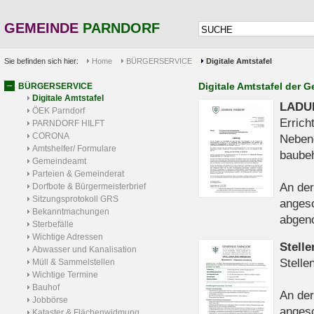
GEMEINDE
PARNDORF
Sie befinden sich hier:
Home
BÜRGERSERVICE
Digitale Amtstafel
Digitale Amtstafel der 
BÜRGERSERVICE
Digitale Amtstafel
LADU
ÖEK Parndorf
Erric
PARNDORF HILFT
CORONA
Neben
Amtshelfer/ Formulare
baubeh
Gemeindeamt
Parteien & Gemeinderat
An der
Dorfbote & Bürgermeisterbrief
Sitzungsprotokoll GRS
anges
Bekanntmachungen
abge
Sterbefälle
Wichtige Adressen
Stell
Abwasser und Kanalisation
Stelle
Müll & Sammelstellen
Wichtige Termine
Bauhof
An der
Jobbörse
anges
Kataster & Flächenwidmung