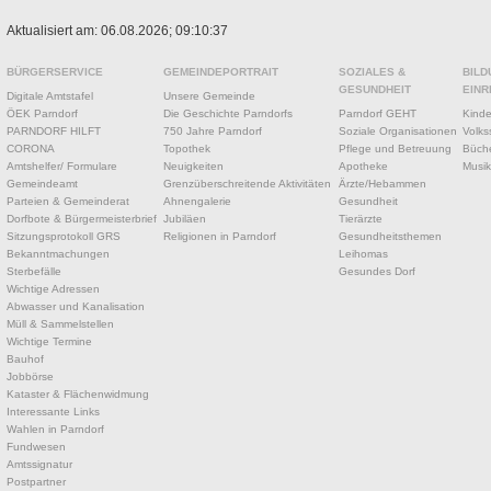
Aktualisiert am: 06.08.2026; 09:10:37
BÜRGERSERVICE
GEMEINDEPORTRAIT
SOZIALES &
BILD
GESUNDHEIT
EINR
Digitale Amtstafel
Unsere Gemeinde
ÖEK Parndorf
Die Geschichte Parndorfs
Parndorf GEHT
Kinde
PARNDORF HILFT
750 Jahre Parndorf
Soziale Organisationen
Volks
CORONA
Topothek
Pflege und Betreuung
Büche
Amtshelfer/ Formulare
Neuigkeiten
Apotheke
Musik
Gemeindeamt
Grenzüberschreitende Aktivitäten
Ärzte/Hebammen
Parteien & Gemeinderat
Ahnengalerie
Gesundheit
Dorfbote & Bürgermeisterbrief
Jubiläen
Tierärzte
Sitzungsprotokoll GRS
Religionen in Parndorf
Gesundheitsthemen
Bekanntmachungen
Leihomas
Sterbefälle
Gesundes Dorf
Wichtige Adressen
Abwasser und Kanalisation
Müll & Sammelstellen
Wichtige Termine
Bauhof
Jobbörse
Kataster & Flächenwidmung
Interessante Links
Wahlen in Parndorf
Fundwesen
Amtssignatur
Postpartner