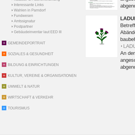
Interessante Links
abgen
Wahlen in Parndorf
Fundwesen
LADU
Amtssignatur
Betref
Postpartner
Abände
Gebäudeinventar laut EED III
baubeh
GEMEINDEPORTRAIT
LADU
An der
SOZIALES & GESUNDHEIT
anges
BILDUNG & EINRICHTUNGEN
abgen
KULTUR, VEREINE & ORGANISATIONEN
UMWELT & NATUR
WIRTSCHAFT & VERKEHR
TOURISMUS