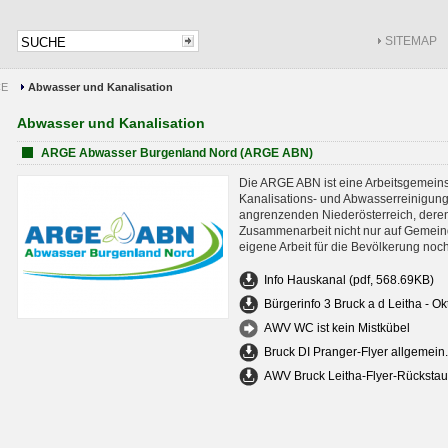
SITEMAP
CE
Abwasser und Kanalisation
Abwasser und Kanalisation
ARGE Abwasser Burgenland Nord (ARGE ABN)
Die ARGE ABN ist eine Arbeitsgemein
Kanalisations- und Abwasserreinigu
angrenzenden Niederösterreich, deren 
Zusammenarbeit nicht nur auf Gemei
eigene Arbeit für die Bevölkerung noc
Info Hauskanal (pdf, 568.69KB)
Bürgerinfo 3 Bruck a d Leitha - O
AWV WC ist kein Mistkübel
Bruck DI Pranger-Flyer allgemein
AWV Bruck Leitha-Flyer-Rückstau