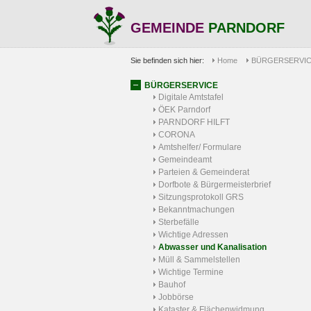
GEMEINDE
PARNDORF
Sie befinden sich hier:
Home
BÜRGERSERVI
BÜRGERSERVICE
Digitale Amtstafel
ÖEK Parndorf
PARNDORF HILFT
CORONA
Amtshelfer/ Formulare
Gemeindeamt
Parteien & Gemeinderat
Dorfbote & Bürgermeisterbrief
Sitzungsprotokoll GRS
Bekanntmachungen
Sterbefälle
Wichtige Adressen
Abwasser und Kanalisation
Müll & Sammelstellen
Wichtige Termine
Bauhof
Jobbörse
Kataster & Flächenwidmung