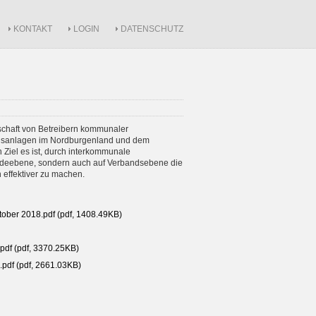
KONTAKT
LOGIN
DATENSCHUTZ
schaft von Betreibern kommunaler
ngsanlagen im Nordburgenland und dem
Ziel es ist, durch interkommunale
ndeebene, sondern auch auf Verbandsebene die
h effektiver zu machen.
ktober 2018.pdf (pdf, 1408.49KB)
.pdf (pdf, 3370.25KB)
.pdf (pdf, 2661.03KB)