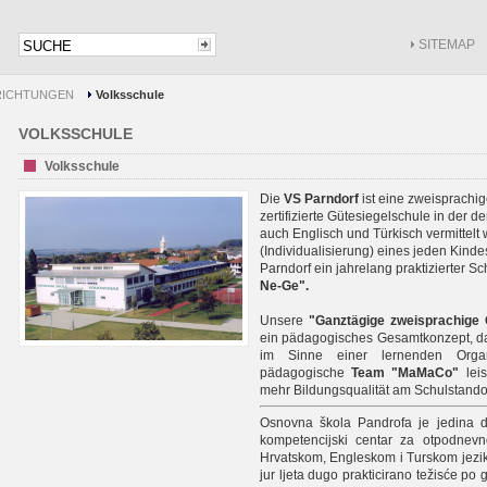
SITEMAP
NRICHTUNGEN
Volksschule
VOLKSSCHULE
Volksschule
Die
VS Parndorf
ist eine zweisprachig
zertifizierte Gütesiegelschule in der 
auch Englisch und Türkisch vermittelt w
(Individualisierung) eines jeden Kinde
Parndorf ein jahrelang praktizierter
Ne-Ge".
Unsere
"Ganztägige zweisprachige 
ein pädagogisches Gesamtkonzept, das
im Sinne einer lernenden Organis
pädagogische
Team "MaMaCo"
leis
mehr Bildungsqualität am Schulstandor
Osnovna škola Pandrofa je jedina d
kompetencijski centar za otpodnev
Hrvatskom, Engleskom i Turskom jeziku
jur ljeta dugo prakticirano težisće p