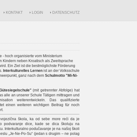
KONTAKT
LOGIN
DATENSCHUTZ
e - hoch organisierte vom Ministerium
den Kindern neben Kroatisch als Zweitsprache
ird. Ein Ziel ist die bestmöglichste Förderung
s.
Interkulturelles Lernen
ist an der Volksschule
 Schwerpunkt, ganz nach dem
Schulmotto "Mi-Ni-
Gütesiegelschule"
(mit getrennter Abfolge) hat
 alle an unserer Schule Tätigen mittragen und
ation weiterentwickeln. Das qualifizierte
tet einen weiteren wichtigen Beitrag für noch
t.
vojezična škola, ka od sebe more reći da je
no podvaranje dice, kade se dica školuju na
. Interkulturalno podučavanje je na našoj školi
o geslu „Je-Ne-Po-Su“ (jedan s drugim – ne polag