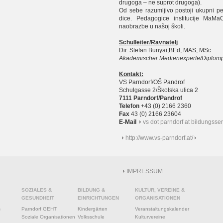
drugoga – ne suprot drugoga).
Od sebe razumljivo postoji ukupni p
dice. Pedagogice institucije MaM
naobrazbe u našoj školi.
Schulleiter/Ravnatelj
Dir. Stefan Bunyai,BEd, MAS, MSc
Akademischer Medienexperte/Diplo
Kontakt:
VS Parndorf/OŠ Pandrof
Schulgasse 2/Školska ulica 2
7111 Parndorf/Pandrof
Telefon
+43 (0) 2166 2360
Fax
43 (0) 2166 23604
E-Mail
vs dot parndorf at bildungsse
http://www.vs-parndorf.at/
IMPRESSUM
SOZIALES &
BILDUNG &
KULTUR, VEREINE &
GESUNDHEIT
EINRICHTUNGEN
ORGANISATIONEN
s
Parndorf GEHT
Kindergärten
Veranstaltungskalender
Soziale Organisationen
Volksschule
Kulturvereine