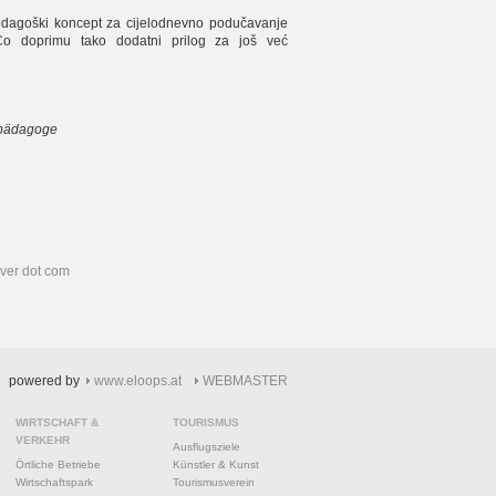
edagoški koncept za cijelodnevno podučavanje
aCo doprimu tako dodatni prilog za još već
mpädagoge
rver dot com
powered by
www.eloops.at
WEBMASTER
WIRTSCHAFT &
TOURISMUS
VERKEHR
Ausflugsziele
Örtliche Betriebe
Künstler & Kunst
Wirtschaftspark
Tourismusverein