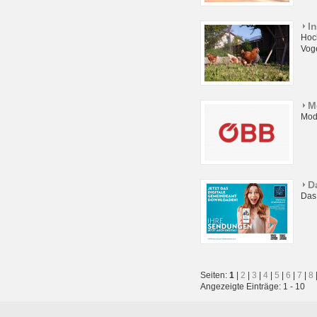
I
Hoch
Vog
M
Mod
D
Das
Seiten:
1
|
2
|
3
|
4
|
5
|
6
|
7
|
8
Angezeigte Einträge: 1 - 10