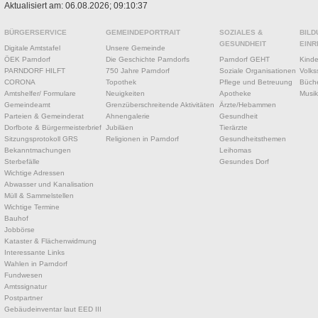
Aktualisiert am: 06.08.2026; 09:10:37
BÜRGERSERVICE
GEMEINDEPORTRAIT
SOZIALES &
BILD
GESUNDHEIT
EINR
Digitale Amtstafel
Unsere Gemeinde
ÖEK Parndorf
Die Geschichte Parndorfs
Parndorf GEHT
Kinde
PARNDORF HILFT
750 Jahre Parndorf
Soziale Organisationen
Volks
CORONA
Topothek
Pflege und Betreuung
Büche
Amtshelfer/ Formulare
Neuigkeiten
Apotheke
Musik
Gemeindeamt
Grenzüberschreitende Aktivitäten
Ärzte/Hebammen
Parteien & Gemeinderat
Ahnengalerie
Gesundheit
Dorfbote & Bürgermeisterbrief
Jubiläen
Tierärzte
Sitzungsprotokoll GRS
Religionen in Parndorf
Gesundheitsthemen
Bekanntmachungen
Leihomas
Sterbefälle
Gesundes Dorf
Wichtige Adressen
Abwasser und Kanalisation
Müll & Sammelstellen
Wichtige Termine
Bauhof
Jobbörse
Kataster & Flächenwidmung
Interessante Links
Wahlen in Parndorf
Fundwesen
Amtssignatur
Postpartner
Gebäudeinventar laut EED III