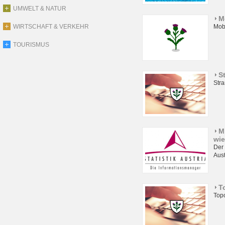
UMWELT & NATUR
M
WIRTSCHAFT & VERKEHR
Mob
TOURISMUS
S
Stra
M
wie
Der 
Aust
T
Top