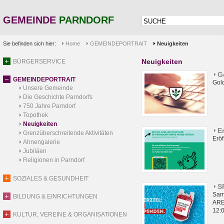
GEMEINDE
PARNDORF
Sie befinden sich hier:
Home
GEMEINDEPORTRAIT
Neuigkeiten
Neuigkeiten
BÜRGERSERVICE
G
GEMEINDEPORTRAIT
Gol
Unsere Gemeinde
Die Geschichte Parndorfs
750 Jahre Parndorf
Topothek
Neuigkeiten
E
Grenzüberschreitende Aktivitäten
Eröf
Ahnengalerie
Jubiläen
Religionen in Parndorf
SOZIALES & GESUNDHEIT
S
Sam
BILDUNG & EINRICHTUNGEN
ARE
12:0
KULTUR, VEREINE & ORGANISATIONEN