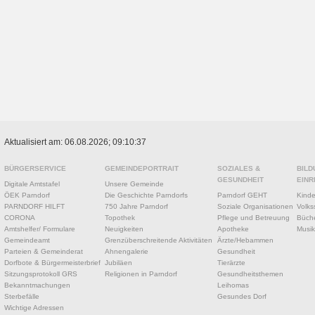
Aktualisiert am: 06.08.2026; 09:10:37
BÜRGERSERVICE
GEMEINDEPORTRAIT
SOZIALES &
BILD
GESUNDHEIT
EINR
Digitale Amtstafel
Unsere Gemeinde
ÖEK Parndorf
Die Geschichte Parndorfs
Parndorf GEHT
Kinde
PARNDORF HILFT
750 Jahre Parndorf
Soziale Organisationen
Volks
CORONA
Topothek
Pflege und Betreuung
Büche
Amtshelfer/ Formulare
Neuigkeiten
Apotheke
Musik
Gemeindeamt
Grenzüberschreitende Aktivitäten
Ärzte/Hebammen
Parteien & Gemeinderat
Ahnengalerie
Gesundheit
Dorfbote & Bürgermeisterbrief
Jubiläen
Tierärzte
Sitzungsprotokoll GRS
Religionen in Parndorf
Gesundheitsthemen
Bekanntmachungen
Leihomas
Sterbefälle
Gesundes Dorf
Wichtige Adressen