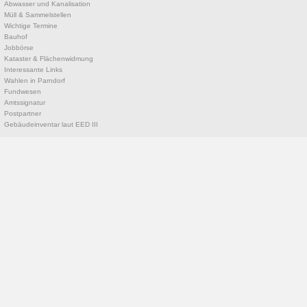
Abwasser und Kanalisation
Müll & Sammelstellen
Wichtige Termine
Bauhof
Jobbörse
Kataster & Flächenwidmung
Interessante Links
Wahlen in Parndorf
Fundwesen
Amtssignatur
Postpartner
Gebäudeinventar laut EED III