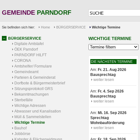
GEMEINDE
PARNDORF
Sie befinden sich hier:
Home
BÜRGERSERVICE
Wichtige Termine
WICHTIGE TERMINE
BÜRGERSERVICE
Digitale Amtstafel
ÖEK Parndorf
PARNDORF HILFT
CORONA
DIE NÄCHSTEN TERMINE
Amtshelfer/ Formulare
Am:
Fr. 21. Aug 2026
Gemeindeamt
Bausprechtag
Parteien & Gemeinderat
weiter lesen
Dorfbote & Bürgermeisterbrief
Sitzungsprotokoll GRS
Am:
Fr. 4. Sep 2026
Bekanntmachungen
Bausprechtag
Sterbefälle
weiter lesen
Wichtige Adressen
Abwasser und Kanalisation
Am:
Mi. 16. Sep 2026
Müll & Sammelstellen
Sprechtag
Wichtige Termine
Wohnbauförderung
weiter lesen
Bauhof
Jobbörse
Kataster & Flächenwidmung
Am:
Fr. 18. Sep 2026