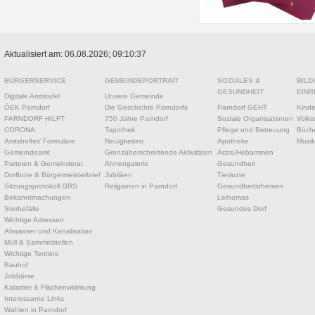
Aktualisiert am: 06.08.2026; 09:10:37
BÜRGERSERVICE
GEMEINDEPORTRAIT
SOZIALES &
BILD
GESUNDHEIT
EINR
Digitale Amtstafel
Unsere Gemeinde
ÖEK Parndorf
Die Geschichte Parndorfs
Parndorf GEHT
Kinde
PARNDORF HILFT
750 Jahre Parndorf
Soziale Organisationen
Volks
CORONA
Topothek
Pflege und Betreuung
Büche
Amtshelfer/ Formulare
Neuigkeiten
Apotheke
Musik
Gemeindeamt
Grenzüberschreitende Aktivitäten
Ärzte/Hebammen
Parteien & Gemeinderat
Ahnengalerie
Gesundheit
Dorfbote & Bürgermeisterbrief
Jubiläen
Tierärzte
Sitzungsprotokoll GRS
Religionen in Parndorf
Gesundheitsthemen
Bekanntmachungen
Leihomas
Sterbefälle
Gesundes Dorf
Wichtige Adressen
Abwasser und Kanalisation
Müll & Sammelstellen
Wichtige Termine
Bauhof
Jobbörse
Kataster & Flächenwidmung
Interessante Links
Wahlen in Parndorf