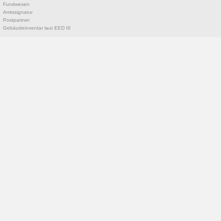
Fundwesen
Amtssignatur
Postpartner
Gebäudeinventar laut EED III