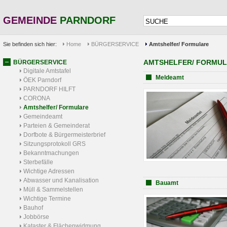
GEMEINDE
PARNDORF
Sie befinden sich hier:
Home
BÜRGERSERVICE
Amtshelfer/ Formulare
AMTSHELFER/ FORMU
BÜRGERSERVICE
Digitale Amtstafel
Meldeamt
ÖEK Parndorf
PARNDORF HILFT
CORONA
Amtshelfer/ Formulare
Gemeindeamt
Parteien & Gemeinderat
Dorfbote & Bürgermeisterbrief
Sitzungsprotokoll GRS
Bekanntmachungen
Sterbefälle
Wichtige Adressen
Abwasser und Kanalisation
Bauamt
Müll & Sammelstellen
Wichtige Termine
Bauhof
Jobbörse
Kataster & Flächenwidmung