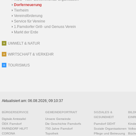
Dorferneuerung
Tierheim
Vereinsförderung
Service für Vereine
1.Parndorfer Grill- und Genuss Verein
Markt der Erde
UMWELT & NATUR
WIRTSCHAFT & VERKEHR
TOURISMUS
Aktualisiert am: 06.08.2026; 09:10:37
BÜRGERSERVICE
GEMEINDEPORTRAIT
SOZIALES &
BILD
GESUNDHEIT
EINR
Digitale Amtstafel
Unsere Gemeinde
ÖEK Parndorf
Die Geschichte Parndorfs
Parndorf GEHT
Kinde
PARNDORF HILFT
750 Jahre Parndorf
Soziale Organisationen
Volks
CORONA
Topothek
Pflege und Betreuung
Büche