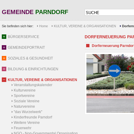
GEMEINDE
PARNDORF
Sie befinden sich hier:
Home
KULTUR, VEREINE & ORGANISATIONEN
Dorfer
DORFERNEUERUNG PA
BÜRGERSERVICE
Dorferneuerung Parndor
GEMEINDEPORTRAIT
SOZIALES & GESUNDHEIT
BILDUNG & EINRICHTUNGEN
KULTUR, VEREINE & ORGANISATIONEN
Veranstaltungskalender
Kulturvereine
Sportvereine
Soziale Vereine
Naturvereine
"das Wurzelwerk"
Kinderfreunde Parndorf
Weitere Vereine
Feuerwehr
NGO - Non-Governmental Organisation