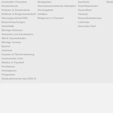
Amtshelfer/ Formulare
Neuigkeiten
Apotheke
Musik
Gemeindeamt
Grenzüberschreitende Aktivitäten
Ärzte/Hebammen
Parteien & Gemeinderat
Ahnengalerie
Gesundheit
Dorfbote & Bürgermeisterbrief
Jubiläen
Tierärzte
Sitzungsprotokoll GRS
Religionen in Parndorf
Gesundheitsthemen
Bekanntmachungen
Leihomas
Sterbefälle
Gesundes Dorf
Wichtige Adressen
Abwasser und Kanalisation
Müll & Sammelstellen
Wichtige Termine
Bauhof
Jobbörse
Kataster & Flächenwidmung
Interessante Links
Wahlen in Parndorf
Fundwesen
Amtssignatur
Postpartner
Gebäudeinventar laut EED III