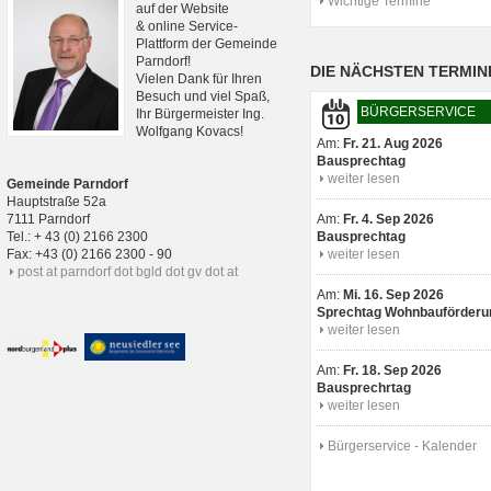
Wichtige Termine
auf der Website
& online Service-
Plattform der Gemeinde
Parndorf!
DIE NÄCHSTEN TERMIN
Vielen Dank für Ihren
Besuch und viel Spaß,
BÜRGERSERVICE
Ihr Bürgermeister Ing.
Wolfgang Kovacs!
Am:
Fr. 21. Aug 2026
Bausprechtag
weiter lesen
Gemeinde Parndorf
Hauptstraße 52a
7111 Parndorf
Am:
Fr. 4. Sep 2026
Tel.: + 43 (0) 2166 2300
Bausprechtag
Fax: +43 (0) 2166 2300 - 90
weiter lesen
post at parndorf dot bgld dot gv dot at
Am:
Mi. 16. Sep 2026
Sprechtag Wohnbauförderu
weiter lesen
Am:
Fr. 18. Sep 2026
Bausprechrtag
weiter lesen
Bürgerservice - Kalender