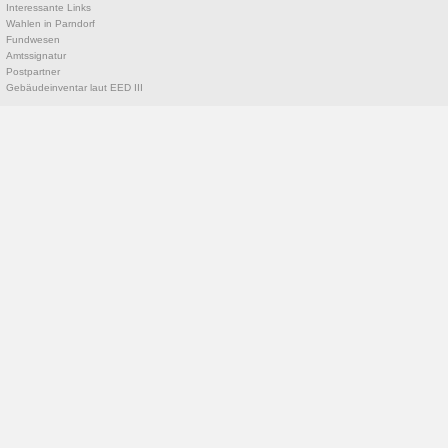
Interessante Links
Wahlen in Parndorf
Fundwesen
Amtssignatur
Postpartner
Gebäudeinventar laut EED III