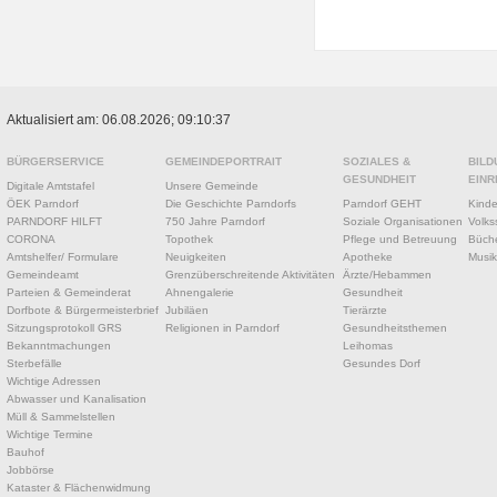
Aktualisiert am: 06.08.2026; 09:10:37
BÜRGERSERVICE
GEMEINDEPORTRAIT
SOZIALES &
BILD
GESUNDHEIT
EINR
Digitale Amtstafel
Unsere Gemeinde
ÖEK Parndorf
Die Geschichte Parndorfs
Parndorf GEHT
Kinde
PARNDORF HILFT
750 Jahre Parndorf
Soziale Organisationen
Volks
CORONA
Topothek
Pflege und Betreuung
Büche
Amtshelfer/ Formulare
Neuigkeiten
Apotheke
Musik
Gemeindeamt
Grenzüberschreitende Aktivitäten
Ärzte/Hebammen
Parteien & Gemeinderat
Ahnengalerie
Gesundheit
Dorfbote & Bürgermeisterbrief
Jubiläen
Tierärzte
Sitzungsprotokoll GRS
Religionen in Parndorf
Gesundheitsthemen
Bekanntmachungen
Leihomas
Sterbefälle
Gesundes Dorf
Wichtige Adressen
Abwasser und Kanalisation
Müll & Sammelstellen
Wichtige Termine
Bauhof
Jobbörse
Kataster & Flächenwidmung