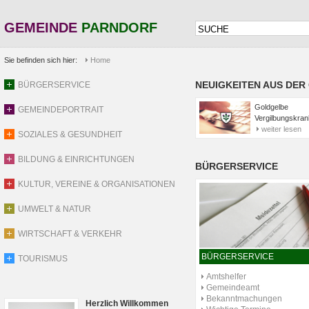
GEMEINDE
PARNDORF
Sie befinden sich hier:
Home
NEUIGKEITEN AUS DER
BÜRGERSERVICE
Goldgelbe
GEMEINDEPORTRAIT
Vergilbungskran
weiter lesen
SOZIALES & GESUNDHEIT
BILDUNG & EINRICHTUNGEN
BÜRGERSERVICE
KULTUR, VEREINE & ORGANISATIONEN
UMWELT & NATUR
WIRTSCHAFT & VERKEHR
BÜRGERSERVICE
TOURISMUS
Amtshelfer
Gemeindeamt
Bekanntmachungen
Herzlich Willkommen