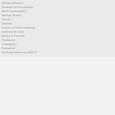
Wichtige Adressen
Abwasser und Kanalisation
Müll & Sammelstellen
Wichtige Termine
Bauhof
Jobbörse
Kataster & Flächenwidmung
Interessante Links
Wahlen in Parndorf
Fundwesen
Amtssignatur
Postpartner
Gebäudeinventar laut EED III