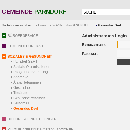
GEMEINDE
PARNDORF
Sie befinden sich hier:
Home
SOZIALES & GESUNDHEIT
Gesundes Dorf
Administratoren Login
BÜRGERSERVICE
Benutzername
GEMEINDEPORTRAIT
Passwort
SOZIALES & GESUNDHEIT
Parndorf GEHT
Soziale Organisationen
Pflege und Betreuung
Apotheke
Ärzte/Hebammen
Gesundheit
Tierärzte
Gesundheitsthemen
Leihomas
Gesundes Dorf
BILDUNG & EINRICHTUNGEN
KULTUR, VEREINE & ORGANISATIONEN