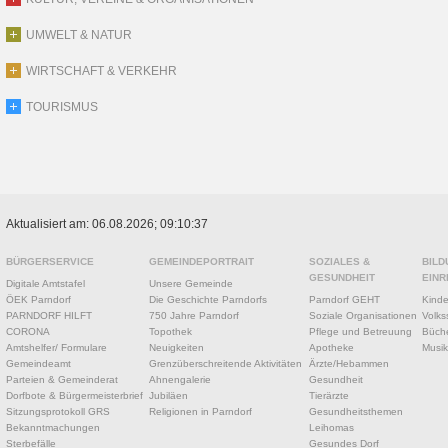
UMWELT & NATUR
WIRTSCHAFT & VERKEHR
TOURISMUS
Aktualisiert am: 06.08.2026; 09:10:37
BÜRGERSERVICE
GEMEINDEPORTRAIT
SOZIALES &
BILD
GESUNDHEIT
EINR
Digitale Amtstafel
Unsere Gemeinde
ÖEK Parndorf
Die Geschichte Parndorfs
Parndorf GEHT
Kinde
PARNDORF HILFT
750 Jahre Parndorf
Soziale Organisationen
Volks
CORONA
Topothek
Pflege und Betreuung
Büche
Amtshelfer/ Formulare
Neuigkeiten
Apotheke
Musik
Gemeindeamt
Grenzüberschreitende Aktivitäten
Ärzte/Hebammen
Parteien & Gemeinderat
Ahnengalerie
Gesundheit
Dorfbote & Bürgermeisterbrief
Jubiläen
Tierärzte
Sitzungsprotokoll GRS
Religionen in Parndorf
Gesundheitsthemen
Bekanntmachungen
Leihomas
Sterbefälle
Gesundes Dorf