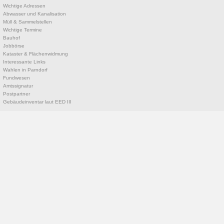
Wichtige Adressen
Abwasser und Kanalisation
Müll & Sammelstellen
Wichtige Termine
Bauhof
Jobbörse
Kataster & Flächenwidmung
Interessante Links
Wahlen in Parndorf
Fundwesen
Amtssignatur
Postpartner
Gebäudeinventar laut EED III