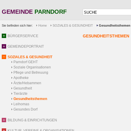
GEMEINDE
PARNDORF
Sie befinden sich hier:
Home
SOZIALES & GESUNDHEIT
Gesundheitsthemen
GESUNDHEITSTHEMEN
BÜRGERSERVICE
GEMEINDEPORTRAIT
SOZIALES & GESUNDHEIT
Parndorf GEHT
Soziale Organisationen
Pflege und Betreuung
Apotheke
Ärzte/Hebammen
Gesundheit
Tierärzte
Gesundheitsthemen
Leihomas
Gesundes Dorf
BILDUNG & EINRICHTUNGEN
KULTUR, VEREINE & ORGANISATIONEN