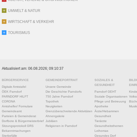
UMWELT & NATUR
WIRTSCHAFT & VERKEHR
TOURISMUS
Aktualisiert am: 06.08.2026; 09:10:37
BÜRGERSERVICE
GEMEINDEPORTRAIT
SOZIALES &
BILD
GESUNDHEIT
EINR
Digitale Amtstafel
Unsere Gemeinde
ÖEK Parndorf
Die Geschichte Parndorfs
Parndorf GEHT
Kinde
PARNDORF HILFT
750 Jahre Parndorf
Soziale Organisationen
Volks
CORONA
Topothek
Pflege und Betreuung
Büche
Amtshelfer/ Formulare
Neuigkeiten
Apotheke
Musik
Gemeindeamt
Grenzüberschreitende Aktivitäten
Ärzte/Hebammen
Parteien & Gemeinderat
Ahnengalerie
Gesundheit
Dorfbote & Bürgermeisterbrief
Jubiläen
Tierärzte
Sitzungsprotokoll GRS
Religionen in Parndorf
Gesundheitsthemen
Bekanntmachungen
Leihomas
Sterbefälle
Gesundes Dorf