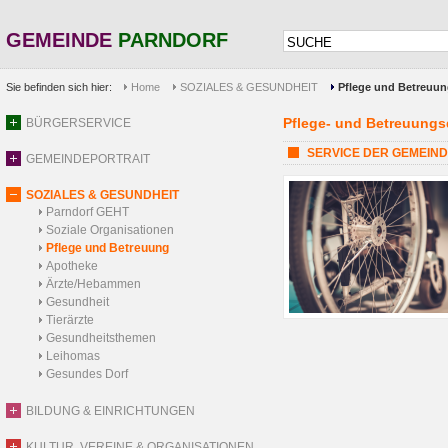
GEMEINDE
PARNDORF
Sie befinden sich hier:
Home
SOZIALES & GESUNDHEIT
Pflege und Betreuu
Pflege- und Betreuungs
BÜRGERSERVICE
SERVICE DER GEMEINDE: 
GEMEINDEPORTRAIT
SOZIALES & GESUNDHEIT
Parndorf GEHT
Soziale Organisationen
Pflege und Betreuung
Apotheke
Ärzte/Hebammen
Gesundheit
Tierärzte
Gesundheitsthemen
Leihomas
Gesundes Dorf
BILDUNG & EINRICHTUNGEN
KULTUR, VEREINE & ORGANISATIONEN