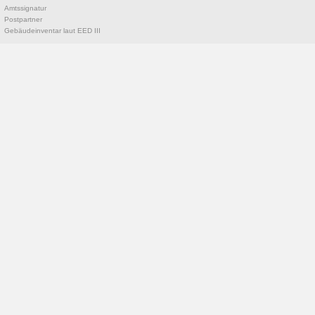
Amtssignatur
Postpartner
Gebäudeinventar laut EED III