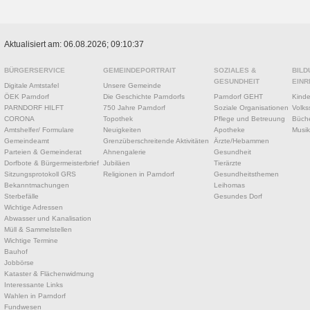
Aktualisiert am: 06.08.2026; 09:10:37
BÜRGERSERVICE
GEMEINDEPORTRAIT
SOZIALES &
BILD
GESUNDHEIT
EINR
Digitale Amtstafel
Unsere Gemeinde
ÖEK Parndorf
Die Geschichte Parndorfs
Parndorf GEHT
Kinde
PARNDORF HILFT
750 Jahre Parndorf
Soziale Organisationen
Volks
CORONA
Topothek
Pflege und Betreuung
Büche
Amtshelfer/ Formulare
Neuigkeiten
Apotheke
Musik
Gemeindeamt
Grenzüberschreitende Aktivitäten
Ärzte/Hebammen
Parteien & Gemeinderat
Ahnengalerie
Gesundheit
Dorfbote & Bürgermeisterbrief
Jubiläen
Tierärzte
Sitzungsprotokoll GRS
Religionen in Parndorf
Gesundheitsthemen
Bekanntmachungen
Leihomas
Sterbefälle
Gesundes Dorf
Wichtige Adressen
Abwasser und Kanalisation
Müll & Sammelstellen
Wichtige Termine
Bauhof
Jobbörse
Kataster & Flächenwidmung
Interessante Links
Wahlen in Parndorf
Fundwesen