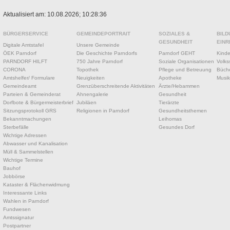
Aktualisiert am: 10.08.2026; 10:28:36
BÜRGERSERVICE
GEMEINDEPORTRAIT
SOZIALES &
BILD
GESUNDHEIT
EINR
Digitale Amtstafel
Unsere Gemeinde
ÖEK Parndorf
Die Geschichte Parndorfs
Parndorf GEHT
Kinde
PARNDORF HILFT
750 Jahre Parndorf
Soziale Organisationen
Volks
CORONA
Topothek
Pflege und Betreuung
Büche
Amtshelfer/ Formulare
Neuigkeiten
Apotheke
Musik
Gemeindeamt
Grenzüberschreitende Aktivitäten
Ärzte/Hebammen
Parteien & Gemeinderat
Ahnengalerie
Gesundheit
Dorfbote & Bürgermeisterbrief
Jubiläen
Tierärzte
Sitzungsprotokoll GRS
Religionen in Parndorf
Gesundheitsthemen
Bekanntmachungen
Leihomas
Sterbefälle
Gesundes Dorf
Wichtige Adressen
Abwasser und Kanalisation
Müll & Sammelstellen
Wichtige Termine
Bauhof
Jobbörse
Kataster & Flächenwidmung
Interessante Links
Wahlen in Parndorf
Fundwesen
Amtssignatur
Postpartner