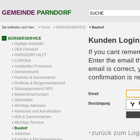
GEMEINDE
PARNDORF
Sie befinden sich hier:
Home
BÜRGERSERVICE
Bauhof
Kunden Login
BÜRGERSERVICE
Digitale Amtstafel
ÖEK Parndorf
If you cant reme
PARNDORF HILFT
Enter the email t
CORONA
Amtshelfer/ Formulare
email is correct,
Gemeindeamt
confirmation is 
Parteien & Gemeinderat
Dorfbote & Bürgermeisterbrief
Sitzungsprotokoll GRS
Email
Bekanntmachungen
Sterbefälle
Bestätigung
Wichtige Adressen
Abwasser und Kanalisation
Müll & Sammelstellen
Wichtige Termine
Bauhof
zurück zum Log
Jobbörse
Kataster & Flächenwidmung