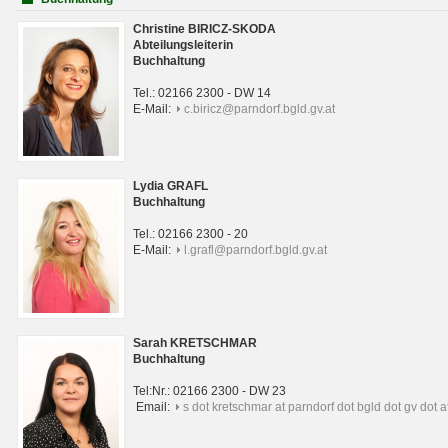
Christine BIRICZ-SKODA
Abteilungsleiterin
Buchhaltung
Tel.: 02166 2300 - DW 14
E-Mail:
c.biricz@parndorf.bgld.gv.at
Lydia GRAFL
Buchhaltung
Tel.: 02166 2300 - 20
E-Mail:
l.grafl@parndorf.bgld.gv.at
Sarah KRETSCHMAR
Buchhaltung
Tel:Nr.: 02166 2300 - DW 23
Email:
s dot kretschmar at parndorf dot bgld dot gv dot a