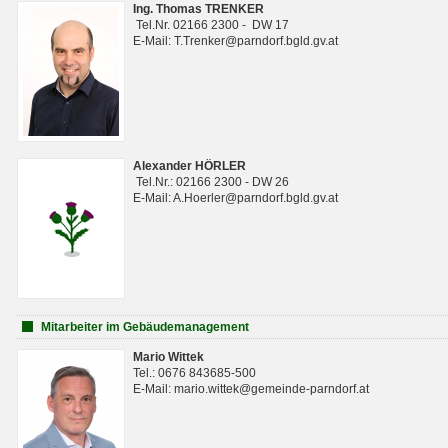
Ing. Thomas TRENKER
Tel.Nr. 02166 2300 - DW 17
E-Mail: T.Trenker@parndorf.bgld.gv.at
Alexander HÖRLER
Tel.Nr.: 02166 2300 - DW 26
E-Mail: A.Hoerler@parndorf.bgld.gv.at
Mitarbeiter im Gebäudemanagement
Mario Wittek
Tel.: 0676 843685-500
E-Mail: mario.wittek@gemeinde-parndorf.at