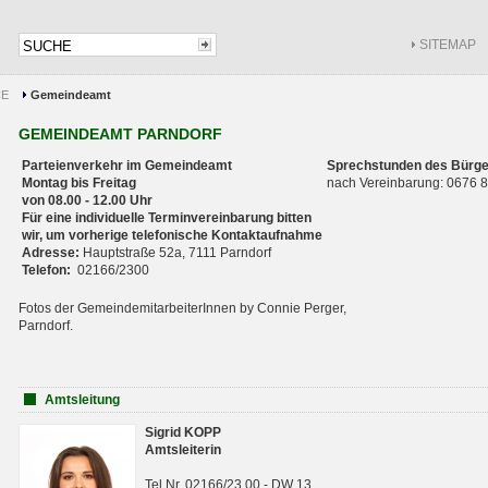
SITEMAP
CE
Gemeindeamt
GEMEINDEAMT PARNDORF
Parteienverkehr im Gemeindeamt
Sprechstunden des Bürge
Montag bis Freitag
nach Vereinbarung: 0676
von 08.00 - 12.00 Uhr
Für eine individuelle Terminvereinbarung bitten
wir, um vorherige telefonische Kontaktaufnahme
Adresse:
Hauptstraße 52a, 7111 Parndorf
Telefon:
02166/2300
Fotos der GemeindemitarbeiterInnen by Connie Perger,
Parndorf.
Amtsleitung
Sigrid KOPP
Amtsleiterin
Tel.Nr. 02166/23 00 - DW 13