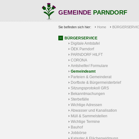
GEMEINDE
PARNDORF
Sie befinden sich hier:
Home
BÜRGERSERVI
BÜRGERSERVICE
Digitale Amtstafel
ÖEK Parndorf
PARNDORF HILFT
CORONA
Amtshelfer/ Formulare
Gemeindeamt
Parteien & Gemeinderat
Dorfbote & Bürgermeisterbrief
Sitzungsprotokoll GRS
Bekanntmachungen
Sterbefälle
Wichtige Adressen
Abwasser und Kanalisation
Müll & Sammelstellen
Wichtige Termine
Bauhof
Jobbörse
Kataster & Flächenwidmung