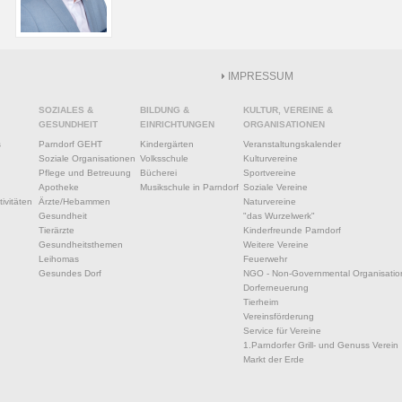
IMPRESSUM
SOZIALES &
BILDUNG &
KULTUR, VEREINE &
GESUNDHEIT
EINRICHTUNGEN
ORGANISATIONEN
s
Parndorf GEHT
Kindergärten
Veranstaltungskalender
Soziale Organisationen
Volksschule
Kulturvereine
Pflege und Betreuung
Bücherei
Sportvereine
Apotheke
Musikschule in Parndorf
Soziale Vereine
ivitäten
Ärzte/Hebammen
Naturvereine
Gesundheit
"das Wurzelwerk"
Tierärzte
Kinderfreunde Parndorf
Gesundheitsthemen
Weitere Vereine
Leihomas
Feuerwehr
Gesundes Dorf
NGO - Non-Governmental Organisatio
Dorferneuerung
Tierheim
Vereinsförderung
Service für Vereine
1.Parndorfer Grill- und Genuss Verein
Markt der Erde