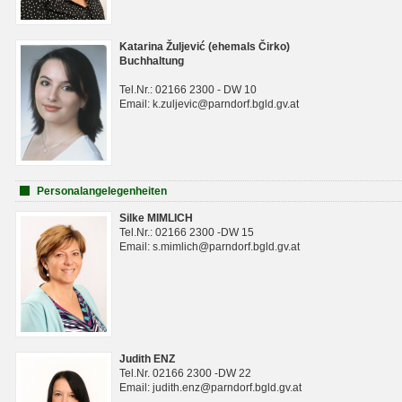
Katarina Žuljević (ehemals Čirko)
Buchhaltung
Tel.Nr.: 02166 2300 - DW 10
Email: k.zuljevic@parndorf.bgld.gv.at
Personalangelegenheiten
Silke MIMLICH
Tel.Nr.: 02166 2300 -DW 15
Email: s.mimlich@parndorf.bgld.gv.at
Judith ENZ
Tel.Nr. 02166 2300 -DW 22
Email: judith.enz@parndorf.bgld.gv.at