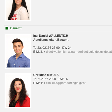
Bauamt
Ing. Daniel WALLENTICH
Abteilungsleiter /Bauamt
Tel.Nr. 02166 23 00 - DW 24
E-Mail:
d dot wallentich at parndorf dot bgld dot gv dot at
Christine MIKULA
Tel.: 02166 2300 - DW 16
E-Mail:
c.mikula@parndorf.bgld.gv.at