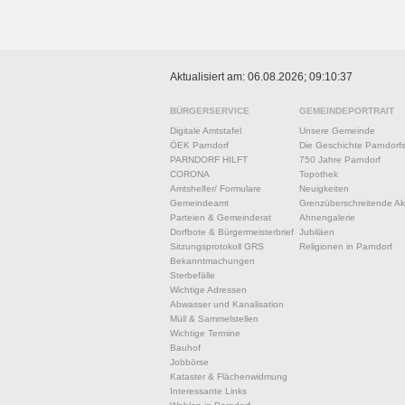
Aktualisiert am: 06.08.2026; 09:10:37
BÜRGERSERVICE
GEMEINDEPORTRAIT
Digitale Amtstafel
Unsere Gemeinde
ÖEK Parndorf
Die Geschichte Parndorf
PARNDORF HILFT
750 Jahre Parndorf
CORONA
Topothek
Amtshelfer/ Formulare
Neuigkeiten
Gemeindeamt
Grenzüberschreitende Akt
Parteien & Gemeinderat
Ahnengalerie
Dorfbote & Bürgermeisterbrief
Jubiläen
Sitzungsprotokoll GRS
Religionen in Parndorf
Bekanntmachungen
Sterbefälle
Wichtige Adressen
Abwasser und Kanalisation
Müll & Sammelstellen
Wichtige Termine
Bauhof
Jobbörse
Kataster & Flächenwidmung
Interessante Links