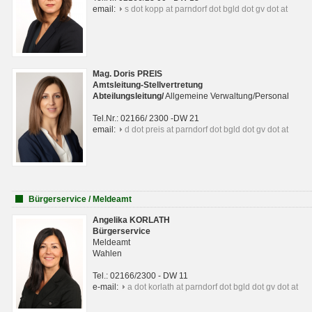
email:
s dot kopp at parndorf dot bgld dot gv dot at
Mag. Doris PREIS
Amtsleitung-Stellvertretung
Abteilungsleitun
g
/
Allgemeine Verwaltung/Personal
Tel.Nr.: 02166/ 2300 -DW 21
email:
d dot preis at parndorf dot bgld dot gv dot at
Bürgerservice / Meldeamt
Angelika KORLATH
Bürgerservice
Meldeamt
Wahlen
Tel.: 02166/2300 - DW 11
e-mail:
a dot korlath at parndorf dot bgld dot gv dot at