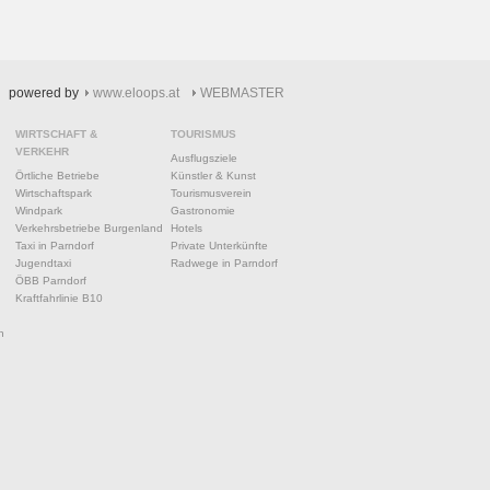
powered by
www.eloops.at
WEBMASTER
WIRTSCHAFT &
TOURISMUS
VERKEHR
Ausflugsziele
Örtliche Betriebe
Künstler & Kunst
Wirtschaftspark
Tourismusverein
Windpark
Gastronomie
Verkehrsbetriebe Burgenland
Hotels
Taxi in Parndorf
Private Unterkünfte
Jugendtaxi
Radwege in Parndorf
ÖBB Parndorf
Kraftfahrlinie B10
n