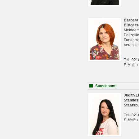
Barbara
Bürgers
Meldeam
Polizeil
Fundam
Veranst
Tel.: 02
E-Mail:
Standesamt
Judith 
Standes
Staatsb
Tel.: 02
E-Mail: