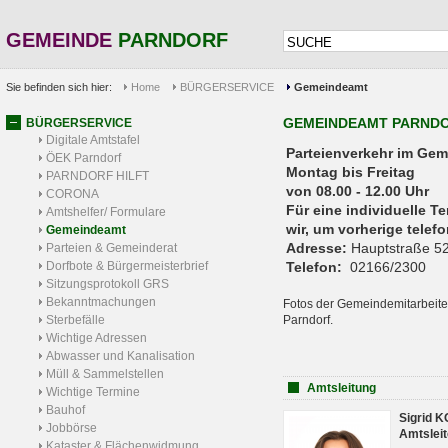
GEMEINDE
PARNDORF
Sie befinden sich hier:
Home
BÜRGERSERVICE
Gemeindeamt
GEMEINDEAMT PARND
BÜRGERSERVICE
Digitale Amtstafel
Parteienverkehr 
ÖEK Parndorf
Montag bis Freitag
PARNDORF HILFT
von 08.00 - 12.00 Uhr
CORONA
Für eine individuelle T
Amtshelfer/ Formulare
wir, um vorherige tele
Gemeindeamt
Adresse:
Hauptstraße 52
Parteien & Gemeinderat
Dorfbote & Bürgermeisterbrief
Telefon:
02166/2300
Sitzungsprotokoll GRS
Bekanntmachungen
Fotos der Gemeindemitarbeite
Sterbefälle
Parndorf.
Wichtige Adressen
Abwasser und Kanalisation
Müll & Sammelstellen
Amtsleitung
Wichtige Termine
Bauhof
Sigrid 
Jobbörse
Amtsleit
Kataster & Flächenwidmung