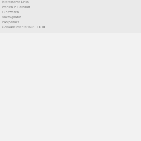
Interessante Links
Wahlen in Parndorf
Fundwesen
Amtssignatur
Postpartner
Gebäudeinventar laut EED III