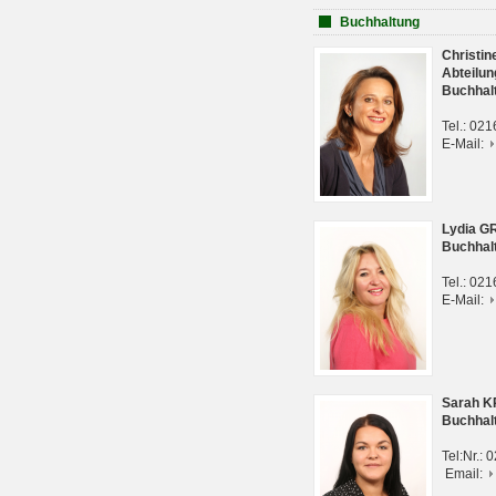
Buchhaltung
Christi
Abteilun
Buchhal
Tel.: 02
E-Mail:
Lydia G
Buchhal
Tel.: 02
E-Mail:
Sarah 
Buchhal
Tel:Nr.:
Email: