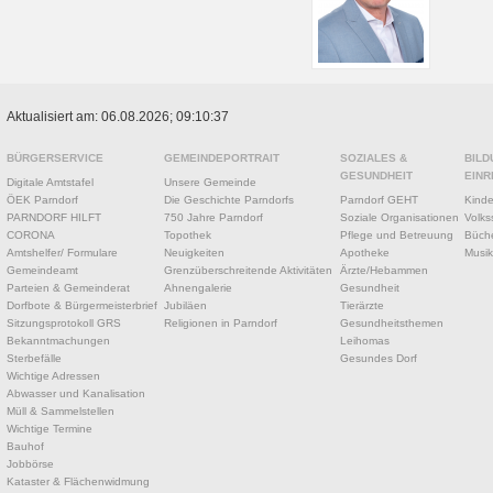
Aktualisiert am: 06.08.2026; 09:10:37
BÜRGERSERVICE
GEMEINDEPORTRAIT
SOZIALES &
BILD
GESUNDHEIT
EINR
Digitale Amtstafel
Unsere Gemeinde
ÖEK Parndorf
Die Geschichte Parndorfs
Parndorf GEHT
Kinde
PARNDORF HILFT
750 Jahre Parndorf
Soziale Organisationen
Volks
CORONA
Topothek
Pflege und Betreuung
Büche
Amtshelfer/ Formulare
Neuigkeiten
Apotheke
Musik
Gemeindeamt
Grenzüberschreitende Aktivitäten
Ärzte/Hebammen
Parteien & Gemeinderat
Ahnengalerie
Gesundheit
Dorfbote & Bürgermeisterbrief
Jubiläen
Tierärzte
Sitzungsprotokoll GRS
Religionen in Parndorf
Gesundheitsthemen
Bekanntmachungen
Leihomas
Sterbefälle
Gesundes Dorf
Wichtige Adressen
Abwasser und Kanalisation
Müll & Sammelstellen
Wichtige Termine
Bauhof
Jobbörse
Kataster & Flächenwidmung