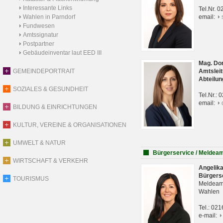
Interessante Links
Tel.Nr. 
Wahlen in Parndorf
email:
Fundwesen
Amtssignatur
Postpartner
Gebäudeinventar laut EED III
Mag. Do
GEMEINDEPORTRAIT
Amtsleit
Abteilun
SOZIALES & GESUNDHEIT
Tel.Nr.:
email:
BILDUNG & EINRICHTUNGEN
KULTUR, VEREINE & ORGANISATIONEN
UMWELT & NATUR
Bürgerservice / Meldea
WIRTSCHAFT & VERKEHR
Angelik
Bürgers
TOURISMUS
Meldeam
Wahlen
Tel.: 02
e-mail: