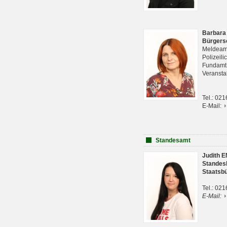
Barbara
Bürgers
Meldeam
Polizeil
Fundam
Veranst
Tel.: 02
E-Mail:
Standesamt
Judith 
Standes
Staatsb
Tel.: 02
E-Mail: