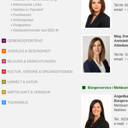
Interessante Links
Tel.Nr. 
Wahlen in Parndorf
email:
Fundwesen
Amtssignatur
Postpartner
Gebäudeinventar laut EED III
Mag. Do
GEMEINDEPORTRAIT
Amtsleit
Abteilun
SOZIALES & GESUNDHEIT
Tel.Nr.:
email:
BILDUNG & EINRICHTUNGEN
KULTUR, VEREINE & ORGANISATIONEN
UMWELT & NATUR
Bürgerservice / Meldea
WIRTSCHAFT & VERKEHR
Angelik
Bürgers
TOURISMUS
Meldeam
Wahlen
Tel.: 02
e-mail: