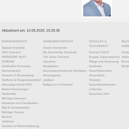
Aktualisiert am: 10.08.2026; 10:28:36
BÜRGERSERVICE
GEMEINDEPORTRAIT
SOZIALES &
BILD
GESUNDHEIT
EINR
Digitale Amtstafel
Unsere Gemeinde
ÖEK Parndorf
Die Geschichte Parndorfs
Parndorf GEHT
Kinde
PARNDORF HILFT
750 Jahre Parndorf
Soziale Organisationen
Volks
CORONA
Topothek
Pflege und Betreuung
Büche
Amtshelfer/ Formulare
Neuigkeiten
Apotheke
Musik
Gemeindeamt
Grenzüberschreitende Aktivitäten
Ärzte/Hebammen
Parteien & Gemeinderat
Ahnengalerie
Gesundheit
Dorfbote & Bürgermeisterbrief
Jubiläen
Tierärzte
Sitzungsprotokoll GRS
Religionen in Parndorf
Gesundheitsthemen
Bekanntmachungen
Leihomas
Sterbefälle
Gesundes Dorf
Wichtige Adressen
Abwasser und Kanalisation
Müll & Sammelstellen
Wichtige Termine
Bauhof
Jobbörse
Kataster & Flächenwidmung