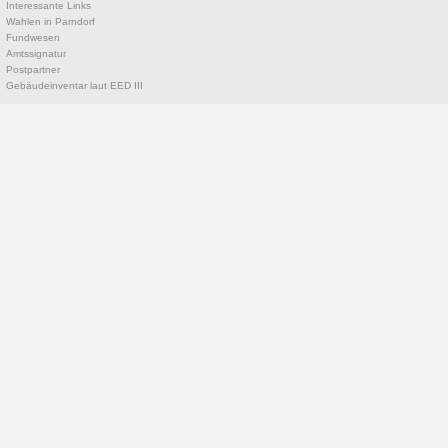
Interessante Links
Wahlen in Parndorf
Fundwesen
Amtssignatur
Postpartner
Gebäudeinventar laut EED III