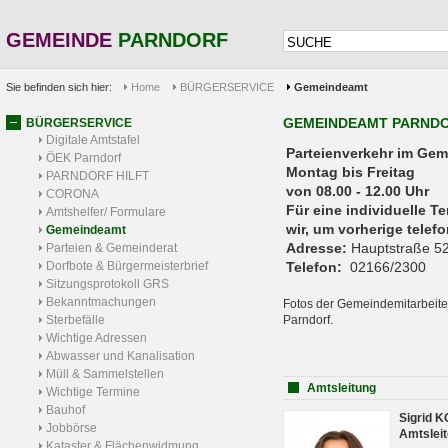
GEMEINDE
PARNDORF
Sie befinden sich hier:
Home
BÜRGERSERVICE
Gemeindeamt
GEMEINDEAMT PARND
BÜRGERSERVICE
Digitale Amtstafel
Parteienverkehr 
ÖEK Parndorf
Montag bis Freitag
PARNDORF HILFT
von 08.00 - 12.00 Uhr
CORONA
Für eine individuelle T
Amtshelfer/ Formulare
wir, um vorherige tele
Gemeindeamt
Adresse:
Hauptstraße 52
Parteien & Gemeinderat
Dorfbote & Bürgermeisterbrief
Telefon:
02166/2300
Sitzungsprotokoll GRS
Bekanntmachungen
Fotos der Gemeindemitarbeite
Sterbefälle
Parndorf.
Wichtige Adressen
Abwasser und Kanalisation
Müll & Sammelstellen
Amtsleitung
Wichtige Termine
Bauhof
Sigrid 
Jobbörse
Amtsleit
Kataster & Flächenwidmung