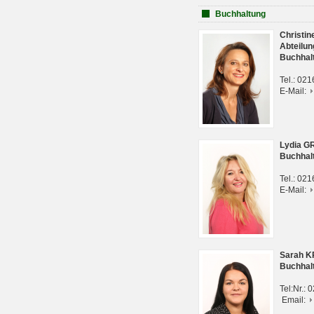
Buchhaltung
Christi
Abteilun
Buchhal
Tel.: 02
E-Mail:
Lydia G
Buchhal
Tel.: 02
E-Mail:
Sarah 
Buchhal
Tel:Nr.:
Email: