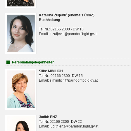
Katarina Žuljević (ehemals Čirko)
Buchhaltung
Tel.Nr.: 02166 2300 - DW 10
Email: k.zuljevic@parndorf.bgld.gv.at
Personalangelegenheiten
Silke MIMLICH
Tel.Nr.: 02166 2300 -DW 15
Email: s.mimlich@parndorf.bgld.gv.at
Judith ENZ
Tel.Nr. 02166 2300 -DW 22
Email: judith.enz@parndorf.bgld.gv.at