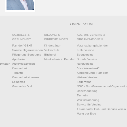
IMPRESSUM
SOZIALES &
BILDUNG &
KULTUR, VEREINE &
GESUNDHEIT
EINRICHTUNGEN
ORGANISATIONEN
s
Parndorf GEHT
Kindergärten
Veranstaltungskalender
Soziale Organisationen
Volksschule
Kulturvereine
Pflege und Betreuung
Bücherei
Sportvereine
Apotheke
Musikschule in Parndorf
Soziale Vereine
ivitäten
Ärzte/Hebammen
Naturvereine
Gesundheit
"das Wurzelwerk"
Tierärzte
Kinderfreunde Parndorf
Gesundheitsthemen
Weitere Vereine
Leihomas
Feuerwehr
Gesundes Dorf
NGO - Non-Governmental Organisatio
Dorferneuerung
Tierheim
Vereinsförderung
Service für Vereine
1.Parndorfer Grill- und Genuss Verein
Markt der Erde