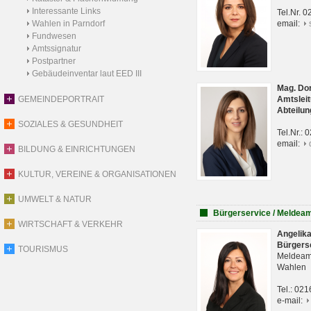
Interessante Links
Tel.Nr. 
Wahlen in Parndorf
email:
Fundwesen
Amtssignatur
Postpartner
Gebäudeinventar laut EED III
Mag. Do
GEMEINDEPORTRAIT
Amtsleit
Abteilun
SOZIALES & GESUNDHEIT
Tel.Nr.:
email:
BILDUNG & EINRICHTUNGEN
KULTUR, VEREINE & ORGANISATIONEN
UMWELT & NATUR
Bürgerservice / Meldea
WIRTSCHAFT & VERKEHR
Angelik
Bürgers
TOURISMUS
Meldeam
Wahlen
Tel.: 02
e-mail: