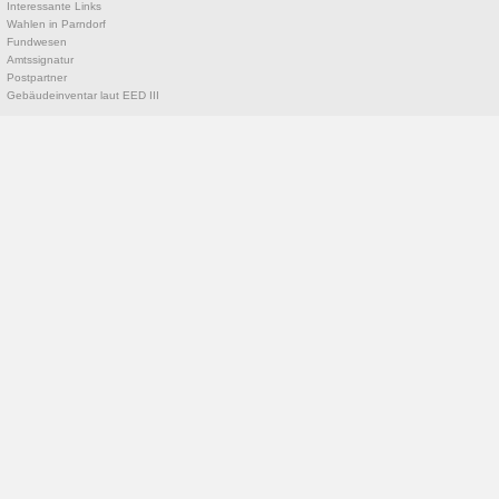
Interessante Links
Wahlen in Parndorf
Fundwesen
Amtssignatur
Postpartner
Gebäudeinventar laut EED III