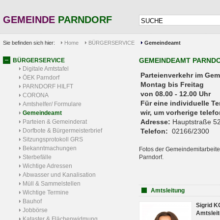
GEMEINDE
PARNDORF
Sie befinden sich hier:
Home
BÜRGERSERVICE
Gemeindeamt
GEMEINDEAMT PARND
BÜRGERSERVICE
Digitale Amtstafel
Parteienverkehr 
ÖEK Parndorf
Montag bis Freitag
PARNDORF HILFT
von 08.00 - 12.00 Uhr
CORONA
Für eine individuelle T
Amtshelfer/ Formulare
wir, um vorherige tele
Gemeindeamt
Adresse:
Hauptstraße 52
Parteien & Gemeinderat
Dorfbote & Bürgermeisterbrief
Telefon:
02166/2300
Sitzungsprotokoll GRS
Bekanntmachungen
Fotos der Gemeindemitarbeite
Sterbefälle
Parndorf.
Wichtige Adressen
Abwasser und Kanalisation
Müll & Sammelstellen
Amtsleitung
Wichtige Termine
Bauhof
Sigrid 
Jobbörse
Amtsleit
Kataster & Flächenwidmung