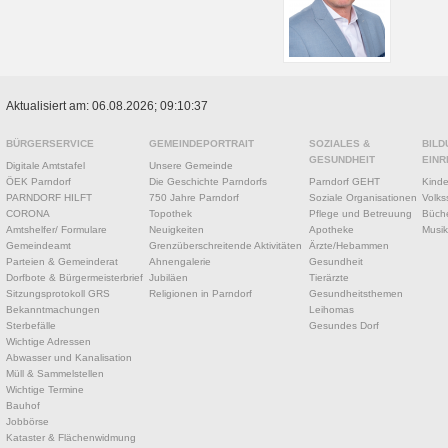
Aktualisiert am: 06.08.2026; 09:10:37
BÜRGERSERVICE
GEMEINDEPORTRAIT
SOZIALES &
BILD
GESUNDHEIT
EINR
Digitale Amtstafel
Unsere Gemeinde
ÖEK Parndorf
Die Geschichte Parndorfs
Parndorf GEHT
Kinde
PARNDORF HILFT
750 Jahre Parndorf
Soziale Organisationen
Volks
CORONA
Topothek
Pflege und Betreuung
Büche
Amtshelfer/ Formulare
Neuigkeiten
Apotheke
Musik
Gemeindeamt
Grenzüberschreitende Aktivitäten
Ärzte/Hebammen
Parteien & Gemeinderat
Ahnengalerie
Gesundheit
Dorfbote & Bürgermeisterbrief
Jubiläen
Tierärzte
Sitzungsprotokoll GRS
Religionen in Parndorf
Gesundheitsthemen
Bekanntmachungen
Leihomas
Sterbefälle
Gesundes Dorf
Wichtige Adressen
Abwasser und Kanalisation
Müll & Sammelstellen
Wichtige Termine
Bauhof
Jobbörse
Kataster & Flächenwidmung