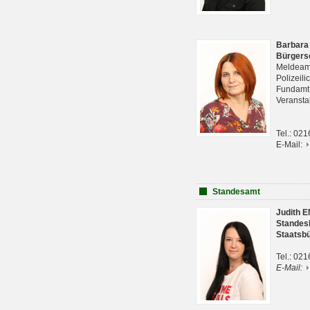
Barbara
Bürgers
Meldeam
Polizeil
Fundam
Veranst
Tel.: 02
E-Mail:
Standesamt
Judith 
Standes
Staatsb
Tel.: 02
E-Mail: