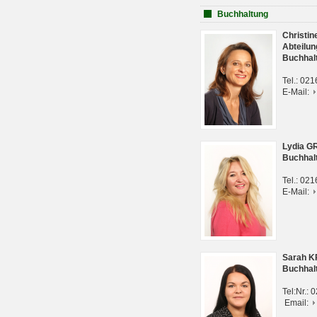
Buchhaltung
Christi
Abteilun
Buchhal
Tel.: 02
E-Mail:
Lydia G
Buchhal
Tel.: 02
E-Mail:
Sarah 
Buchhal
Tel:Nr.:
Email: