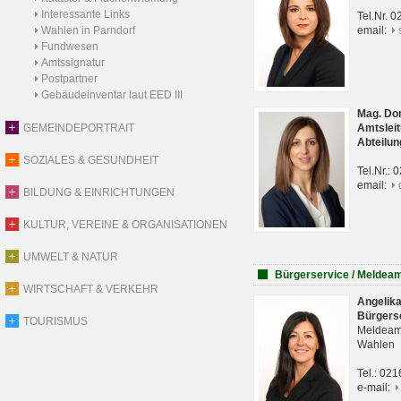
Interessante Links
Tel.Nr. 
Wahlen in Parndorf
email:
Fundwesen
Amtssignatur
Postpartner
Gebäudeinventar laut EED III
Mag. Do
GEMEINDEPORTRAIT
Amtsleit
Abteilun
SOZIALES & GESUNDHEIT
Tel.Nr.:
email:
BILDUNG & EINRICHTUNGEN
KULTUR, VEREINE & ORGANISATIONEN
UMWELT & NATUR
Bürgerservice / Meldea
WIRTSCHAFT & VERKEHR
Angelik
Bürgers
TOURISMUS
Meldeam
Wahlen
Tel.: 02
e-mail: