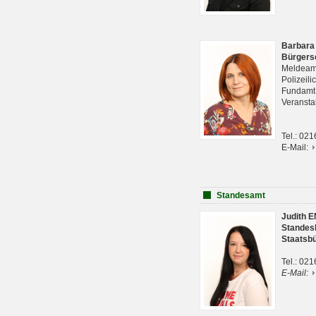
Barbara
Bürgers
Meldeam
Polizeil
Fundam
Veranst
Tel.: 02
E-Mail:
Standesamt
Judith 
Standes
Staatsb
Tel.: 02
E-Mail: