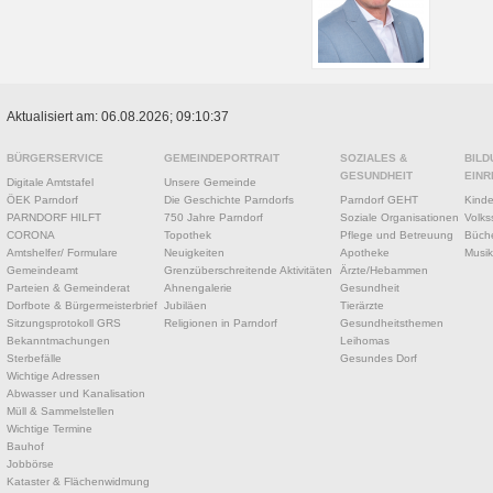
Aktualisiert am: 06.08.2026; 09:10:37
BÜRGERSERVICE
GEMEINDEPORTRAIT
SOZIALES &
BILD
GESUNDHEIT
EINR
Digitale Amtstafel
Unsere Gemeinde
ÖEK Parndorf
Die Geschichte Parndorfs
Parndorf GEHT
Kinde
PARNDORF HILFT
750 Jahre Parndorf
Soziale Organisationen
Volks
CORONA
Topothek
Pflege und Betreuung
Büche
Amtshelfer/ Formulare
Neuigkeiten
Apotheke
Musik
Gemeindeamt
Grenzüberschreitende Aktivitäten
Ärzte/Hebammen
Parteien & Gemeinderat
Ahnengalerie
Gesundheit
Dorfbote & Bürgermeisterbrief
Jubiläen
Tierärzte
Sitzungsprotokoll GRS
Religionen in Parndorf
Gesundheitsthemen
Bekanntmachungen
Leihomas
Sterbefälle
Gesundes Dorf
Wichtige Adressen
Abwasser und Kanalisation
Müll & Sammelstellen
Wichtige Termine
Bauhof
Jobbörse
Kataster & Flächenwidmung