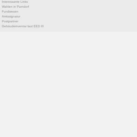
Interessante Links
Wahlen in Parndorf
Fundwesen
Amtssignatur
Postpartner
Gebäudeinventar laut EED III