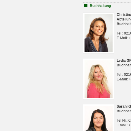
Buchhaltung
Christi
Abteilun
Buchhal
Tel.: 02
E-Mail:
Lydia G
Buchhal
Tel.: 02
E-Mail:
Sarah 
Buchhal
Tel:Nr.:
Email: