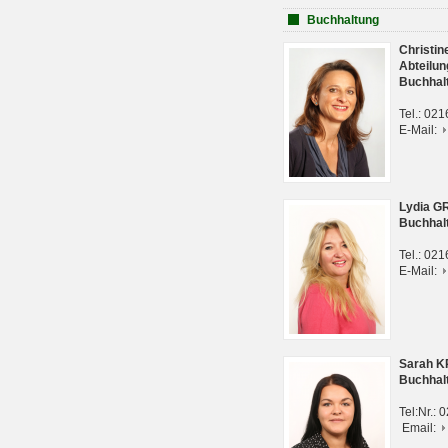
Buchhaltung
Christi
Abteilun
Buchhal
Tel.: 02
E-Mail:
Lydia G
Buchhal
Tel.: 02
E-Mail:
Sarah 
Buchhal
Tel:Nr.:
Email: