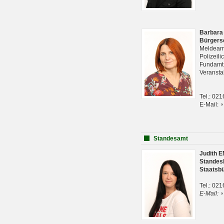
Barbara
Bürgers
Meldeam
Polizeil
Fundam
Veranst
Tel.: 02
E-Mail:
Standesamt
Judith 
Standes
Staatsb
Tel.: 02
E-Mail: