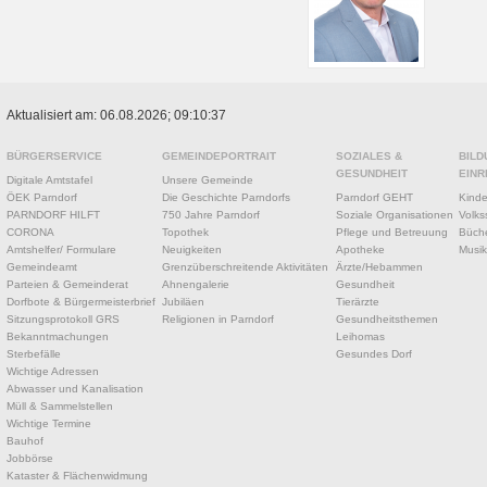
Aktualisiert am: 06.08.2026; 09:10:37
BÜRGERSERVICE
GEMEINDEPORTRAIT
SOZIALES &
BILD
GESUNDHEIT
EINR
Digitale Amtstafel
Unsere Gemeinde
ÖEK Parndorf
Die Geschichte Parndorfs
Parndorf GEHT
Kinde
PARNDORF HILFT
750 Jahre Parndorf
Soziale Organisationen
Volks
CORONA
Topothek
Pflege und Betreuung
Büche
Amtshelfer/ Formulare
Neuigkeiten
Apotheke
Musik
Gemeindeamt
Grenzüberschreitende Aktivitäten
Ärzte/Hebammen
Parteien & Gemeinderat
Ahnengalerie
Gesundheit
Dorfbote & Bürgermeisterbrief
Jubiläen
Tierärzte
Sitzungsprotokoll GRS
Religionen in Parndorf
Gesundheitsthemen
Bekanntmachungen
Leihomas
Sterbefälle
Gesundes Dorf
Wichtige Adressen
Abwasser und Kanalisation
Müll & Sammelstellen
Wichtige Termine
Bauhof
Jobbörse
Kataster & Flächenwidmung