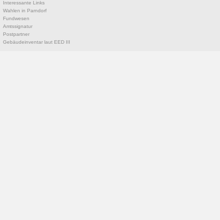
Interessante Links
Wahlen in Parndorf
Fundwesen
Amtssignatur
Postpartner
Gebäudeinventar laut EED III