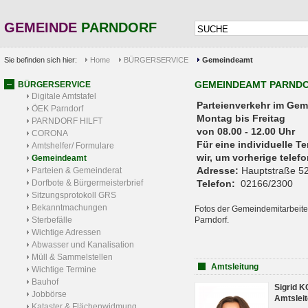
GEMEINDE
PARNDORF
Sie befinden sich hier:
Home
BÜRGERSERVICE
Gemeindeamt
GEMEINDEAMT PARND
BÜRGERSERVICE
Digitale Amtstafel
Parteienverkehr 
ÖEK Parndorf
Montag bis Freitag
PARNDORF HILFT
von 08.00 - 12.00 Uhr
CORONA
Für eine individuelle T
Amtshelfer/ Formulare
wir, um vorherige tele
Gemeindeamt
Adresse:
Hauptstraße 52
Parteien & Gemeinderat
Dorfbote & Bürgermeisterbrief
Telefon:
02166/2300
Sitzungsprotokoll GRS
Bekanntmachungen
Fotos der Gemeindemitarbeite
Sterbefälle
Parndorf.
Wichtige Adressen
Abwasser und Kanalisation
Müll & Sammelstellen
Amtsleitung
Wichtige Termine
Bauhof
Sigrid 
Jobbörse
Amtsleit
Kataster & Flächenwidmung