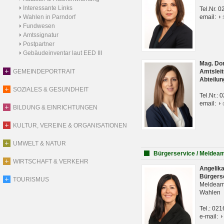
Interessante Links
Tel.Nr. 
Wahlen in Parndorf
email:
Fundwesen
Amtssignatur
Postpartner
Gebäudeinventar laut EED III
Mag. Do
GEMEINDEPORTRAIT
Amtsleit
Abteilun
SOZIALES & GESUNDHEIT
Tel.Nr.:
email:
BILDUNG & EINRICHTUNGEN
KULTUR, VEREINE & ORGANISATIONEN
UMWELT & NATUR
Bürgerservice / Meldea
WIRTSCHAFT & VERKEHR
Angelik
Bürgers
TOURISMUS
Meldeam
Wahlen
Tel.: 02
e-mail: