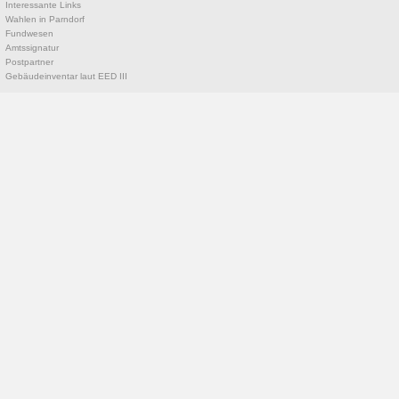
Interessante Links
Wahlen in Parndorf
Fundwesen
Amtssignatur
Postpartner
Gebäudeinventar laut EED III