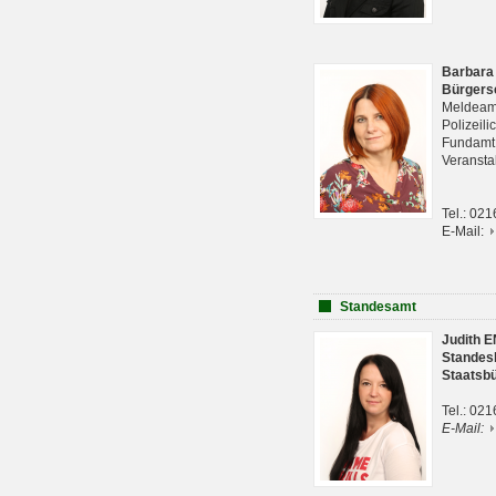
Barbara
Bürgers
Meldeam
Polizeil
Fundam
Veranst
Tel.: 02
E-Mail:
Standesamt
Judith 
Standes
Staatsb
Tel.: 02
E-Mail: