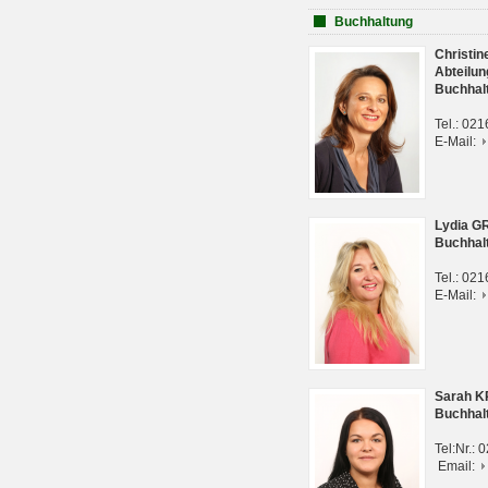
Buchhaltung
Christi
Abteilun
Buchhal
Tel.: 02
E-Mail:
Lydia G
Buchhal
Tel.: 02
E-Mail:
Sarah 
Buchhal
Tel:Nr.:
Email: