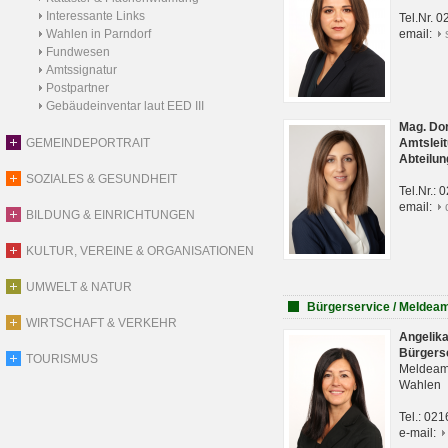
Interessante Links
Tel.Nr. 
Wahlen in Parndorf
email:
Fundwesen
Amtssignatur
Postpartner
Gebäudeinventar laut EED III
Mag. Do
GEMEINDEPORTRAIT
Amtsleit
Abteilun
SOZIALES & GESUNDHEIT
Tel.Nr.:
email:
BILDUNG & EINRICHTUNGEN
KULTUR, VEREINE & ORGANISATIONEN
UMWELT & NATUR
Bürgerservice / Meldea
WIRTSCHAFT & VERKEHR
Angelik
Bürgers
TOURISMUS
Meldeam
Wahlen
Tel.: 02
e-mail: