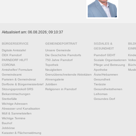
Aktualisiert am: 06.08.2026; 09:10:37
BÜRGERSERVICE
GEMEINDEPORTRAIT
SOZIALES &
BILD
GESUNDHEIT
EINR
Digitale Amtstafel
Unsere Gemeinde
ÖEK Parndorf
Die Geschichte Parndorfs
Parndorf GEHT
Kinde
PARNDORF HILFT
750 Jahre Parndorf
Soziale Organisationen
Volks
CORONA
Topothek
Pflege und Betreuung
Büche
Amtshelfer/ Formulare
Neuigkeiten
Apotheke
Musik
Gemeindeamt
Grenzüberschreitende Aktivitäten
Ärzte/Hebammen
Parteien & Gemeinderat
Ahnengalerie
Gesundheit
Dorfbote & Bürgermeisterbrief
Jubiläen
Tierärzte
Sitzungsprotokoll GRS
Religionen in Parndorf
Gesundheitsthemen
Bekanntmachungen
Leihomas
Sterbefälle
Gesundes Dorf
Wichtige Adressen
Abwasser und Kanalisation
Müll & Sammelstellen
Wichtige Termine
Bauhof
Jobbörse
Kataster & Flächenwidmung