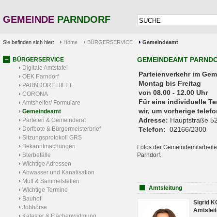
GEMEINDE
PARNDORF
Sie befinden sich hier:
Home
BÜRGERSERVICE
Gemeindeamt
GEMEINDEAMT PARND
BÜRGERSERVICE
Digitale Amtstafel
Parteienverkehr 
ÖEK Parndorf
Montag bis Freitag
PARNDORF HILFT
von 08.00 - 12.00 Uhr
CORONA
Für eine individuelle T
Amtshelfer/ Formulare
wir, um vorherige tele
Gemeindeamt
Adresse:
Hauptstraße 52
Parteien & Gemeinderat
Dorfbote & Bürgermeisterbrief
Telefon:
02166/2300
Sitzungsprotokoll GRS
Bekanntmachungen
Fotos der Gemeindemitarbeite
Sterbefälle
Parndorf.
Wichtige Adressen
Abwasser und Kanalisation
Müll & Sammelstellen
Amtsleitung
Wichtige Termine
Bauhof
Sigrid 
Jobbörse
Amtsleit
Kataster & Flächenwidmung