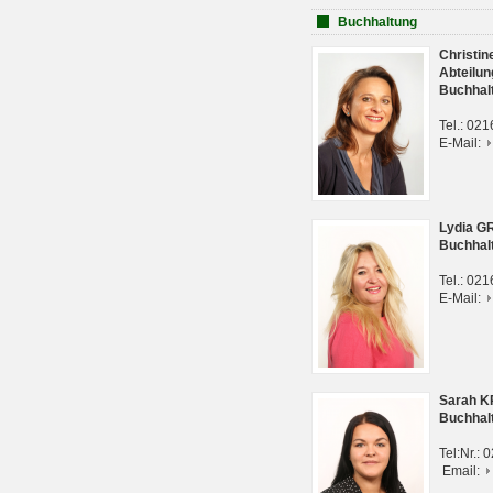
Buchhaltung
Christi
Abteilun
Buchhal
Tel.: 02
E-Mail:
Lydia G
Buchhal
Tel.: 02
E-Mail:
Sarah 
Buchhal
Tel:Nr.:
Email: