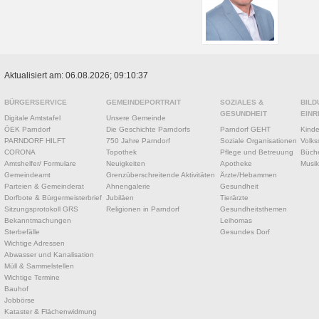
Aktualisiert am: 06.08.2026; 09:10:37
BÜRGERSERVICE
GEMEINDEPORTRAIT
SOZIALES &
BILD
GESUNDHEIT
EINR
Digitale Amtstafel
Unsere Gemeinde
ÖEK Parndorf
Die Geschichte Parndorfs
Parndorf GEHT
Kinde
PARNDORF HILFT
750 Jahre Parndorf
Soziale Organisationen
Volks
CORONA
Topothek
Pflege und Betreuung
Büche
Amtshelfer/ Formulare
Neuigkeiten
Apotheke
Musik
Gemeindeamt
Grenzüberschreitende Aktivitäten
Ärzte/Hebammen
Parteien & Gemeinderat
Ahnengalerie
Gesundheit
Dorfbote & Bürgermeisterbrief
Jubiläen
Tierärzte
Sitzungsprotokoll GRS
Religionen in Parndorf
Gesundheitsthemen
Bekanntmachungen
Leihomas
Sterbefälle
Gesundes Dorf
Wichtige Adressen
Abwasser und Kanalisation
Müll & Sammelstellen
Wichtige Termine
Bauhof
Jobbörse
Kataster & Flächenwidmung