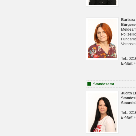
Barbara
Bürgers
Meldeam
Polizeil
Fundam
Veranst
Tel.: 02
E-Mail:
Standesamt
Judith 
Standes
Staatsb
Tel.: 02
E-Mail: