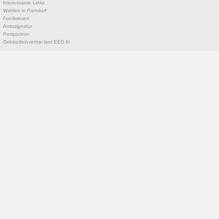
Interessante Links
Wahlen in Parndorf
Fundwesen
Amtssignatur
Postpartner
Gebäudeinventar laut EED III