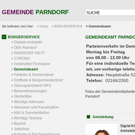
GEMEINDE
PARNDORF
Sie befinden sich hier:
Home
BÜRGERSERVICE
Gemeindeamt
GEMEINDEAMT PARND
BÜRGERSERVICE
Digitale Amtstafel
Parteienverkehr 
ÖEK Parndorf
Montag bis Freitag
PARNDORF HILFT
von 08.00 - 12.00 Uhr
CORONA
Für eine individuelle T
Amtshelfer/ Formulare
wir, um vorherige tele
Gemeindeamt
Adresse:
Hauptstraße 52
Parteien & Gemeinderat
Dorfbote & Bürgermeisterbrief
Telefon:
02166/2300
Sitzungsprotokoll GRS
Bekanntmachungen
Fotos der Gemeindemitarbeite
Sterbefälle
Parndorf.
Wichtige Adressen
Abwasser und Kanalisation
Müll & Sammelstellen
Amtsleitung
Wichtige Termine
Bauhof
Sigrid 
Jobbörse
Amtsleit
Kataster & Flächenwidmung