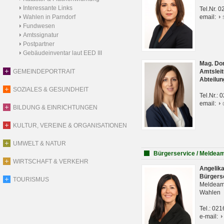
Interessante Links
Tel.Nr. 
Wahlen in Parndorf
email:
Fundwesen
Amtssignatur
Postpartner
Gebäudeinventar laut EED III
Mag. Do
GEMEINDEPORTRAIT
Amtsleit
Abteilun
SOZIALES & GESUNDHEIT
Tel.Nr.:
email:
BILDUNG & EINRICHTUNGEN
KULTUR, VEREINE & ORGANISATIONEN
UMWELT & NATUR
Bürgerservice / Meldea
WIRTSCHAFT & VERKEHR
Angelik
Bürgers
TOURISMUS
Meldeam
Wahlen
Tel.: 02
e-mail: