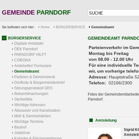
GEMEINDE
PARNDORF
Sie befinden sich hier:
Home
BÜRGERSERVICE
Gemeindeamt
GEMEINDEAMT PARND
BÜRGERSERVICE
Digitale Amtstafel
Parteienverkehr 
ÖEK Parndorf
Montag bis Freitag
PARNDORF HILFT
von 08.00 - 12.00 Uhr
CORONA
Für eine individuelle T
Amtshelfer/ Formulare
wir, um vorherige tele
Gemeindeamt
Adresse:
Hauptstraße 52
Parteien & Gemeinderat
Dorfbote & Bürgermeisterbrief
Telefon:
02166/2300
Sitzungsprotokoll GRS
Bekanntmachungen
Fotos der Gemeindemitarbeite
Sterbefälle
Parndorf.
Wichtige Adressen
Abwasser und Kanalisation
Müll & Sammelstellen
Amtsleitung
Wichtige Termine
Bauhof
Sigrid 
Jobbörse
Amtsleit
Kataster & Flächenwidmung