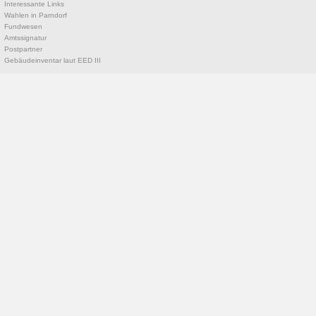
Interessante Links
Wahlen in Parndorf
Fundwesen
Amtssignatur
Postpartner
Gebäudeinventar laut EED III