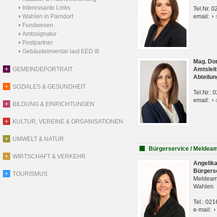
Interessante Links
Tel.Nr. 
Wahlen in Parndorf
email:
Fundwesen
Amtssignatur
Postpartner
Gebäudeinventar laut EED III
Mag. Do
GEMEINDEPORTRAIT
Amtsleit
Abteilun
SOZIALES & GESUNDHEIT
Tel.Nr.:
email:
BILDUNG & EINRICHTUNGEN
KULTUR, VEREINE & ORGANISATIONEN
UMWELT & NATUR
Bürgerservice / Meldea
WIRTSCHAFT & VERKEHR
Angelik
Bürgers
TOURISMUS
Meldeam
Wahlen
Tel.: 02
e-mail: