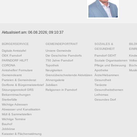
Aktualisiert am: 06.08.2026; 09:10:37
BÜRGERSERVICE
GEMEINDEPORTRAIT
SOZIALES &
BILD
GESUNDHEIT
EINR
Digitale Amtstafel
Unsere Gemeinde
ÖEK Parndorf
Die Geschichte Parndorfs
Parndorf GEHT
Kinde
PARNDORF HILFT
750 Jahre Parndorf
Soziale Organisationen
Volks
CORONA
Topothek
Pflege und Betreuung
Büche
Amtshelfer/ Formulare
Neuigkeiten
Apotheke
Musik
Gemeindeamt
Grenzüberschreitende Aktivitäten
Ärzte/Hebammen
Parteien & Gemeinderat
Ahnengalerie
Gesundheit
Dorfbote & Bürgermeisterbrief
Jubiläen
Tierärzte
Sitzungsprotokoll GRS
Religionen in Parndorf
Gesundheitsthemen
Bekanntmachungen
Leihomas
Sterbefälle
Gesundes Dorf
Wichtige Adressen
Abwasser und Kanalisation
Müll & Sammelstellen
Wichtige Termine
Bauhof
Jobbörse
Kataster & Flächenwidmung