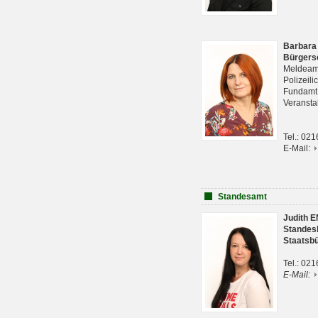
Barbara
Bürgers
Meldeam
Polizeil
Fundam
Veranst
Tel.: 02
E-Mail:
Standesamt
Judith 
Standes
Staatsb
Tel.: 02
E-Mail: