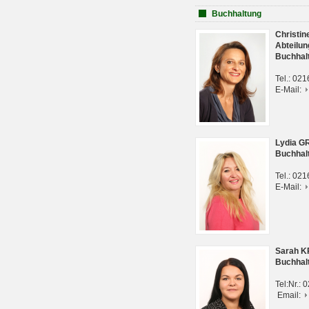
Buchhaltung
Christi
Abteilun
Buchhal
Tel.: 02
E-Mail:
Lydia G
Buchhal
Tel.: 02
E-Mail:
Sarah 
Buchhal
Tel:Nr.:
Email: