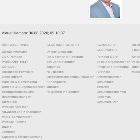
Aktualisiert am: 06.08.2026; 09:10:37
BÜRGERSERVICE
GEMEINDEPORTRAIT
SOZIALES &
BILD
GESUNDHEIT
EINR
Digitale Amtstafel
Unsere Gemeinde
ÖEK Parndorf
Die Geschichte Parndorfs
Parndorf GEHT
Kinde
PARNDORF HILFT
750 Jahre Parndorf
Soziale Organisationen
Volks
CORONA
Topothek
Pflege und Betreuung
Büche
Amtshelfer/ Formulare
Neuigkeiten
Apotheke
Musik
Gemeindeamt
Grenzüberschreitende Aktivitäten
Ärzte/Hebammen
Parteien & Gemeinderat
Ahnengalerie
Gesundheit
Dorfbote & Bürgermeisterbrief
Jubiläen
Tierärzte
Sitzungsprotokoll GRS
Religionen in Parndorf
Gesundheitsthemen
Bekanntmachungen
Leihomas
Sterbefälle
Gesundes Dorf
Wichtige Adressen
Abwasser und Kanalisation
Müll & Sammelstellen
Wichtige Termine
Bauhof
Jobbörse
Kataster & Flächenwidmung