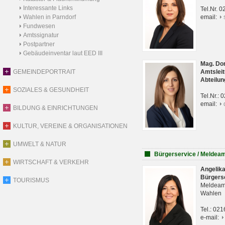
Interessante Links
Tel.Nr. 
Wahlen in Parndorf
email:
Fundwesen
Amtssignatur
Postpartner
Gebäudeinventar laut EED III
Mag. Do
GEMEINDEPORTRAIT
Amtsleit
Abteilun
SOZIALES & GESUNDHEIT
Tel.Nr.:
email:
BILDUNG & EINRICHTUNGEN
KULTUR, VEREINE & ORGANISATIONEN
UMWELT & NATUR
Bürgerservice / Meldea
WIRTSCHAFT & VERKEHR
Angelik
Bürgers
TOURISMUS
Meldeam
Wahlen
Tel.: 02
e-mail: