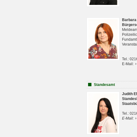
Barbara
Bürgers
Meldeam
Polizeil
Fundam
Veranst
Tel.: 02
E-Mail:
Standesamt
Judith 
Standes
Staatsb
Tel.: 02
E-Mail: