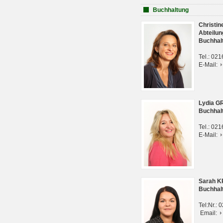
Buchhaltung
Christi
Abteilun
Buchhal
Tel.: 02
E-Mail:
Lydia G
Buchhal
Tel.: 02
E-Mail:
Sarah 
Buchhal
Tel:Nr.:
Email: