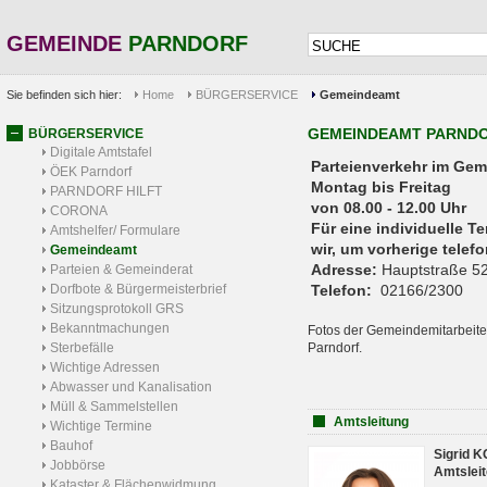
GEMEINDE
PARNDORF
Sie befinden sich hier:
Home
BÜRGERSERVICE
Gemeindeamt
GEMEINDEAMT PARND
BÜRGERSERVICE
Digitale Amtstafel
Parteienverkehr 
ÖEK Parndorf
Montag bis Freitag
PARNDORF HILFT
von 08.00 - 12.00 Uhr
CORONA
Für eine individuelle T
Amtshelfer/ Formulare
wir, um vorherige tele
Gemeindeamt
Adresse:
Hauptstraße 52
Parteien & Gemeinderat
Dorfbote & Bürgermeisterbrief
Telefon:
02166/2300
Sitzungsprotokoll GRS
Bekanntmachungen
Fotos der Gemeindemitarbeite
Sterbefälle
Parndorf.
Wichtige Adressen
Abwasser und Kanalisation
Müll & Sammelstellen
Amtsleitung
Wichtige Termine
Bauhof
Sigrid 
Jobbörse
Amtsleit
Kataster & Flächenwidmung