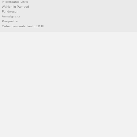
Interessante Links
Wahlen in Parndorf
Fundwesen
Amtssignatur
Postpartner
Gebäudeinventar laut EED III