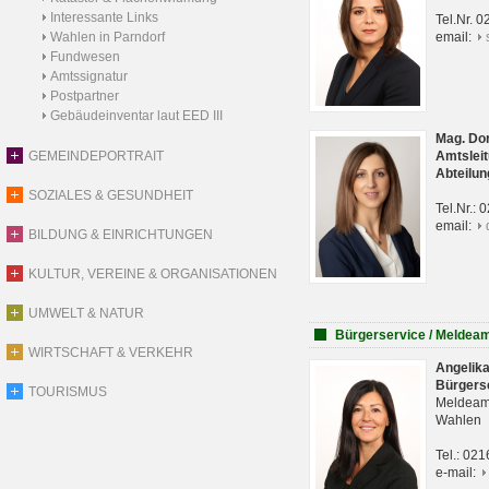
Interessante Links
Tel.Nr. 
Wahlen in Parndorf
email:
Fundwesen
Amtssignatur
Postpartner
Gebäudeinventar laut EED III
Mag. Do
GEMEINDEPORTRAIT
Amtsleit
Abteilun
SOZIALES & GESUNDHEIT
Tel.Nr.:
email:
BILDUNG & EINRICHTUNGEN
KULTUR, VEREINE & ORGANISATIONEN
UMWELT & NATUR
Bürgerservice / Meldea
WIRTSCHAFT & VERKEHR
Angelik
Bürgers
TOURISMUS
Meldeam
Wahlen
Tel.: 02
e-mail: