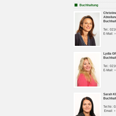
Buchhaltung
Christi
Abteilun
Buchhal
Tel.: 02
E-Mail:
Lydia G
Buchhal
Tel.: 02
E-Mail:
Sarah 
Buchhal
Tel:Nr.:
Email: