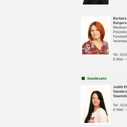
Barbara
Bürgers
Meldeam
Polizeil
Fundam
Veranst
Tel.: 02
E-Mail:
Standesamt
Judith 
Standes
Staatsb
Tel.: 02
E-Mail: