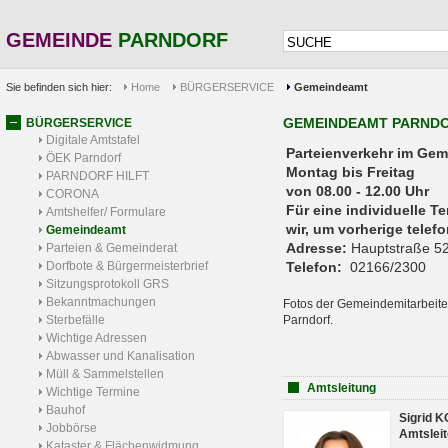
GEMEINDE
PARNDORF
Sie befinden sich hier:
Home
BÜRGERSERVICE
Gemeindeamt
GEMEINDEAMT PARND
BÜRGERSERVICE
Digitale Amtstafel
Parteienverkehr 
ÖEK Parndorf
Montag bis Freitag
PARNDORF HILFT
von 08.00 - 12.00 Uhr
CORONA
Für eine individuelle T
Amtshelfer/ Formulare
wir, um vorherige tele
Gemeindeamt
Adresse:
Hauptstraße 52
Parteien & Gemeinderat
Dorfbote & Bürgermeisterbrief
Telefon:
02166/2300
Sitzungsprotokoll GRS
Bekanntmachungen
Fotos der Gemeindemitarbeite
Sterbefälle
Parndorf.
Wichtige Adressen
Abwasser und Kanalisation
Müll & Sammelstellen
Amtsleitung
Wichtige Termine
Bauhof
Sigrid 
Jobbörse
Amtsleit
Kataster & Flächenwidmung