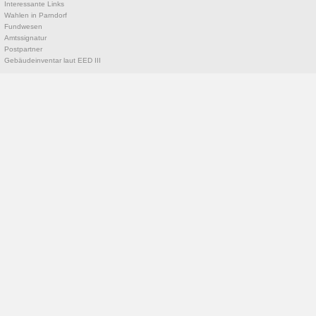
Interessante Links
Wahlen in Parndorf
Fundwesen
Amtssignatur
Postpartner
Gebäudeinventar laut EED III