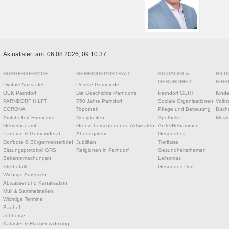
Aktualisiert am: 06.08.2026; 09:10:37
BÜRGERSERVICE
GEMEINDEPORTRAIT
SOZIALES &
BILD
GESUNDHEIT
EINR
Digitale Amtstafel
Unsere Gemeinde
ÖEK Parndorf
Die Geschichte Parndorfs
Parndorf GEHT
Kinde
PARNDORF HILFT
750 Jahre Parndorf
Soziale Organisationen
Volks
CORONA
Topothek
Pflege und Betreuung
Büche
Amtshelfer/ Formulare
Neuigkeiten
Apotheke
Musik
Gemeindeamt
Grenzüberschreitende Aktivitäten
Ärzte/Hebammen
Parteien & Gemeinderat
Ahnengalerie
Gesundheit
Dorfbote & Bürgermeisterbrief
Jubiläen
Tierärzte
Sitzungsprotokoll GRS
Religionen in Parndorf
Gesundheitsthemen
Bekanntmachungen
Leihomas
Sterbefälle
Gesundes Dorf
Wichtige Adressen
Abwasser und Kanalisation
Müll & Sammelstellen
Wichtige Termine
Bauhof
Jobbörse
Kataster & Flächenwidmung