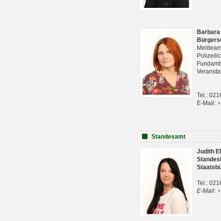
Barbara
Bürgers
Meldeam
Polizeil
Fundam
Veranst
Tel.: 02
E-Mail:
Standesamt
Judith 
Standes
Staatsb
Tel.: 02
E-Mail: