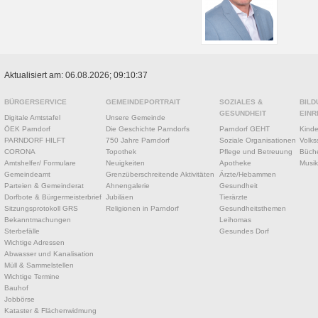
Aktualisiert am: 06.08.2026; 09:10:37
BÜRGERSERVICE
GEMEINDEPORTRAIT
SOZIALES &
BILD
GESUNDHEIT
EINR
Digitale Amtstafel
Unsere Gemeinde
ÖEK Parndorf
Die Geschichte Parndorfs
Parndorf GEHT
Kinde
PARNDORF HILFT
750 Jahre Parndorf
Soziale Organisationen
Volks
CORONA
Topothek
Pflege und Betreuung
Büche
Amtshelfer/ Formulare
Neuigkeiten
Apotheke
Musik
Gemeindeamt
Grenzüberschreitende Aktivitäten
Ärzte/Hebammen
Parteien & Gemeinderat
Ahnengalerie
Gesundheit
Dorfbote & Bürgermeisterbrief
Jubiläen
Tierärzte
Sitzungsprotokoll GRS
Religionen in Parndorf
Gesundheitsthemen
Bekanntmachungen
Leihomas
Sterbefälle
Gesundes Dorf
Wichtige Adressen
Abwasser und Kanalisation
Müll & Sammelstellen
Wichtige Termine
Bauhof
Jobbörse
Kataster & Flächenwidmung