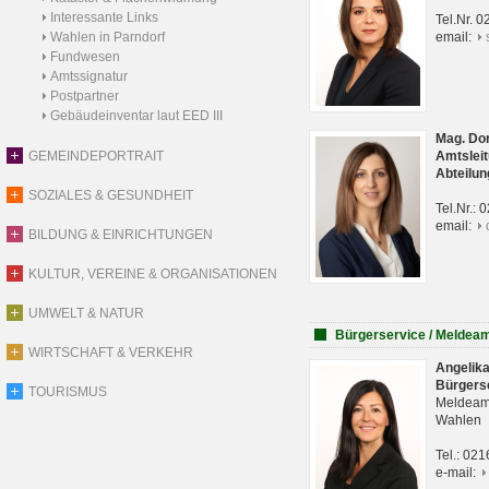
Interessante Links
Tel.Nr. 
Wahlen in Parndorf
email:
Fundwesen
Amtssignatur
Postpartner
Gebäudeinventar laut EED III
Mag. Do
GEMEINDEPORTRAIT
Amtsleit
Abteilun
SOZIALES & GESUNDHEIT
Tel.Nr.:
email:
BILDUNG & EINRICHTUNGEN
KULTUR, VEREINE & ORGANISATIONEN
UMWELT & NATUR
Bürgerservice / Meldea
WIRTSCHAFT & VERKEHR
Angelik
Bürgers
TOURISMUS
Meldeam
Wahlen
Tel.: 02
e-mail: