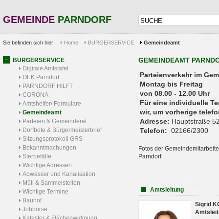
GEMEINDE
PARNDORF
Sie befinden sich hier:
Home
BÜRGERSERVICE
Gemeindeamt
GEMEINDEAMT PARND
BÜRGERSERVICE
Digitale Amtstafel
Parteienverkehr 
ÖEK Parndorf
Montag bis Freitag
PARNDORF HILFT
von 08.00 - 12.00 Uhr
CORONA
Für eine individuelle T
Amtshelfer/ Formulare
wir, um vorherige tele
Gemeindeamt
Adresse:
Hauptstraße 52
Parteien & Gemeinderat
Dorfbote & Bürgermeisterbrief
Telefon:
02166/2300
Sitzungsprotokoll GRS
Bekanntmachungen
Fotos der Gemeindemitarbeite
Sterbefälle
Parndorf.
Wichtige Adressen
Abwasser und Kanalisation
Müll & Sammelstellen
Amtsleitung
Wichtige Termine
Bauhof
Sigrid 
Jobbörse
Amtsleit
Kataster & Flächenwidmung