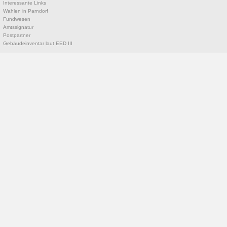
Interessante Links
Wahlen in Parndorf
Fundwesen
Amtssignatur
Postpartner
Gebäudeinventar laut EED III