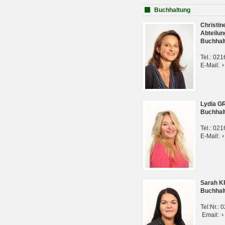
Buchhaltung
Christi
Abteilun
Buchhal
Tel.: 02
E-Mail:
Lydia G
Buchhal
Tel.: 02
E-Mail:
Sarah 
Buchhal
Tel:Nr.:
Email: