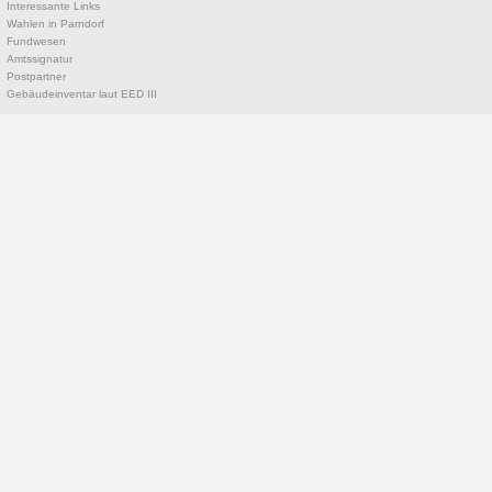
Interessante Links
Wahlen in Parndorf
Fundwesen
Amtssignatur
Postpartner
Gebäudeinventar laut EED III