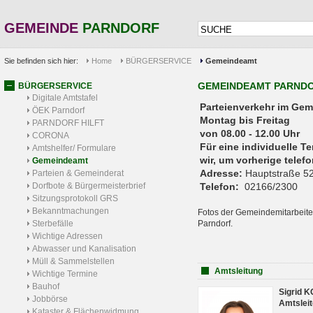
GEMEINDE
PARNDORF
Sie befinden sich hier:
Home
BÜRGERSERVICE
Gemeindeamt
GEMEINDEAMT PARND
BÜRGERSERVICE
Digitale Amtstafel
Parteienverkehr 
ÖEK Parndorf
Montag bis Freitag
PARNDORF HILFT
von 08.00 - 12.00 Uhr
CORONA
Für eine individuelle T
Amtshelfer/ Formulare
wir, um vorherige tele
Gemeindeamt
Adresse:
Hauptstraße 52
Parteien & Gemeinderat
Dorfbote & Bürgermeisterbrief
Telefon:
02166/2300
Sitzungsprotokoll GRS
Bekanntmachungen
Fotos der Gemeindemitarbeite
Sterbefälle
Parndorf.
Wichtige Adressen
Abwasser und Kanalisation
Müll & Sammelstellen
Amtsleitung
Wichtige Termine
Bauhof
Sigrid 
Jobbörse
Amtsleit
Kataster & Flächenwidmung