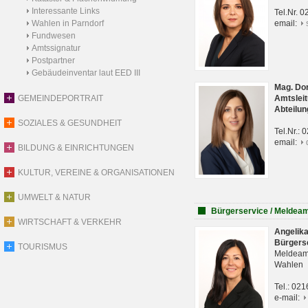
Interessante Links
Tel.Nr. 
Wahlen in Parndorf
email:
Fundwesen
Amtssignatur
Postpartner
Gebäudeinventar laut EED III
Mag. Do
GEMEINDEPORTRAIT
Amtsleit
Abteilun
SOZIALES & GESUNDHEIT
Tel.Nr.:
email:
BILDUNG & EINRICHTUNGEN
KULTUR, VEREINE & ORGANISATIONEN
UMWELT & NATUR
Bürgerservice / Meldea
WIRTSCHAFT & VERKEHR
Angelik
Bürgers
TOURISMUS
Meldeam
Wahlen
Tel.: 02
e-mail: