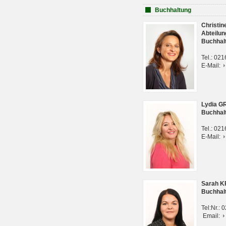
Buchhaltung
Christi
Abteilun
Buchhal
Tel.: 02
E-Mail:
Lydia G
Buchhal
Tel.: 02
E-Mail:
Sarah 
Buchhal
Tel:Nr.:
Email: