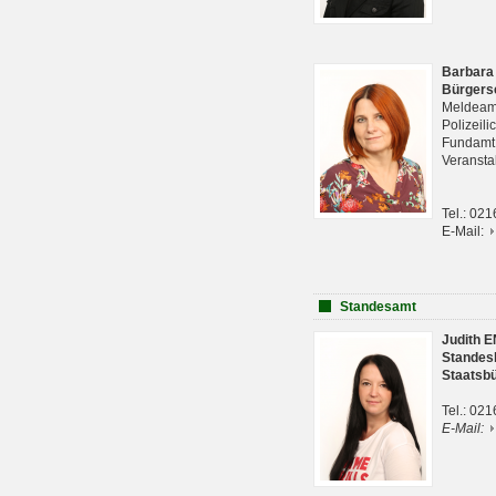
Barbara
Bürgers
Meldeam
Polizeil
Fundam
Veranst
Tel.: 02
E-Mail:
Standesamt
Judith 
Standes
Staatsb
Tel.: 02
E-Mail: