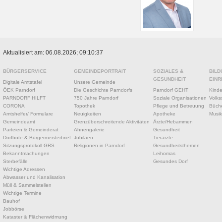
Aktualisiert am: 06.08.2026; 09:10:37
BÜRGERSERVICE
GEMEINDEPORTRAIT
SOZIALES &
BILD
GESUNDHEIT
EINR
Digitale Amtstafel
Unsere Gemeinde
ÖEK Parndorf
Die Geschichte Parndorfs
Parndorf GEHT
Kinde
PARNDORF HILFT
750 Jahre Parndorf
Soziale Organisationen
Volks
CORONA
Topothek
Pflege und Betreuung
Büche
Amtshelfer/ Formulare
Neuigkeiten
Apotheke
Musik
Gemeindeamt
Grenzüberschreitende Aktivitäten
Ärzte/Hebammen
Parteien & Gemeinderat
Ahnengalerie
Gesundheit
Dorfbote & Bürgermeisterbrief
Jubiläen
Tierärzte
Sitzungsprotokoll GRS
Religionen in Parndorf
Gesundheitsthemen
Bekanntmachungen
Leihomas
Sterbefälle
Gesundes Dorf
Wichtige Adressen
Abwasser und Kanalisation
Müll & Sammelstellen
Wichtige Termine
Bauhof
Jobbörse
Kataster & Flächenwidmung