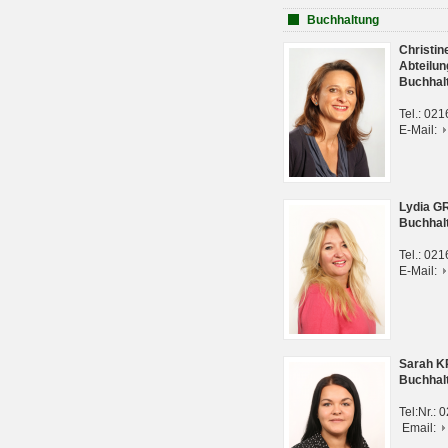
Buchhaltung
Christi
Abteilun
Buchhal
Tel.: 02
E-Mail:
Lydia G
Buchhal
Tel.: 02
E-Mail:
Sarah 
Buchhal
Tel:Nr.:
Email: