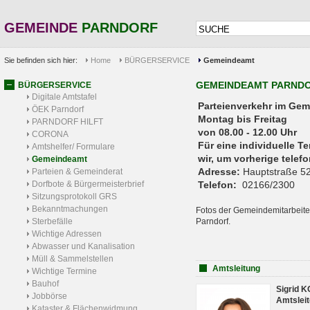
GEMEINDE
PARNDORF
Sie befinden sich hier:
Home
BÜRGERSERVICE
Gemeindeamt
GEMEINDEAMT PARND
BÜRGERSERVICE
Digitale Amtstafel
Parteienverkehr 
ÖEK Parndorf
Montag bis Freitag
PARNDORF HILFT
von 08.00 - 12.00 Uhr
CORONA
Für eine individuelle T
Amtshelfer/ Formulare
wir, um vorherige tele
Gemeindeamt
Adresse:
Hauptstraße 52
Parteien & Gemeinderat
Dorfbote & Bürgermeisterbrief
Telefon:
02166/2300
Sitzungsprotokoll GRS
Bekanntmachungen
Fotos der Gemeindemitarbeite
Sterbefälle
Parndorf.
Wichtige Adressen
Abwasser und Kanalisation
Müll & Sammelstellen
Amtsleitung
Wichtige Termine
Bauhof
Sigrid 
Jobbörse
Amtsleit
Kataster & Flächenwidmung