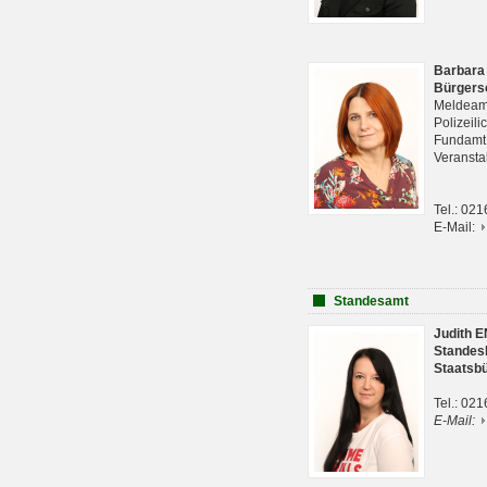
Barbara
Bürgers
Meldeam
Polizeil
Fundam
Veranst
Tel.: 02
E-Mail:
Standesamt
Judith 
Standes
Staatsb
Tel.: 02
E-Mail: