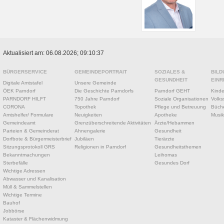
Aktualisiert am: 06.08.2026; 09:10:37
BÜRGERSERVICE
GEMEINDEPORTRAIT
SOZIALES &
BILD
GESUNDHEIT
EINR
Digitale Amtstafel
Unsere Gemeinde
ÖEK Parndorf
Die Geschichte Parndorfs
Parndorf GEHT
Kinde
PARNDORF HILFT
750 Jahre Parndorf
Soziale Organisationen
Volks
CORONA
Topothek
Pflege und Betreuung
Büche
Amtshelfer/ Formulare
Neuigkeiten
Apotheke
Musik
Gemeindeamt
Grenzüberschreitende Aktivitäten
Ärzte/Hebammen
Parteien & Gemeinderat
Ahnengalerie
Gesundheit
Dorfbote & Bürgermeisterbrief
Jubiläen
Tierärzte
Sitzungsprotokoll GRS
Religionen in Parndorf
Gesundheitsthemen
Bekanntmachungen
Leihomas
Sterbefälle
Gesundes Dorf
Wichtige Adressen
Abwasser und Kanalisation
Müll & Sammelstellen
Wichtige Termine
Bauhof
Jobbörse
Kataster & Flächenwidmung