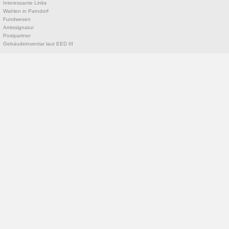
Interessante Links
Wahlen in Parndorf
Fundwesen
Amtssignatur
Postpartner
Gebäudeinventar laut EED III