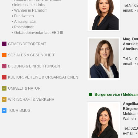
Interessante Links
Tel.Nr. 
Wahlen in Parndorf
email:
Fundwesen
Amtssignatur
Postpartner
Gebäudeinventar laut EED III
Mag. Do
GEMEINDEPORTRAIT
Amtsleit
Abteilun
SOZIALES & GESUNDHEIT
Tel.Nr.:
email:
BILDUNG & EINRICHTUNGEN
KULTUR, VEREINE & ORGANISATIONEN
UMWELT & NATUR
Bürgerservice / Meldea
WIRTSCHAFT & VERKEHR
Angelik
Bürgers
TOURISMUS
Meldeam
Wahlen
Tel.: 02
e-mail: