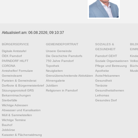
Aktualisiert am: 06.08.2026; 09:10:37
BÜRGERSERVICE
GEMEINDEPORTRAIT
SOZIALES &
BILD
GESUNDHEIT
EINR
Digitale Amtstafel
Unsere Gemeinde
ÖEK Parndorf
Die Geschichte Parndorfs
Parndorf GEHT
Kinde
PARNDORF HILFT
750 Jahre Parndorf
Soziale Organisationen
Volks
CORONA
Topothek
Pflege und Betreuung
Büche
Amtshelfer/ Formulare
Neuigkeiten
Apotheke
Musik
Gemeindeamt
Grenzüberschreitende Aktivitäten
Ärzte/Hebammen
Parteien & Gemeinderat
Ahnengalerie
Gesundheit
Dorfbote & Bürgermeisterbrief
Jubiläen
Tierärzte
Sitzungsprotokoll GRS
Religionen in Parndorf
Gesundheitsthemen
Bekanntmachungen
Leihomas
Sterbefälle
Gesundes Dorf
Wichtige Adressen
Abwasser und Kanalisation
Müll & Sammelstellen
Wichtige Termine
Bauhof
Jobbörse
Kataster & Flächenwidmung