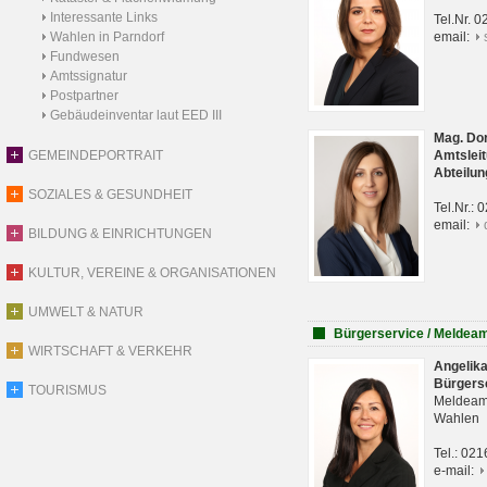
Interessante Links
Tel.Nr. 
Wahlen in Parndorf
email:
Fundwesen
Amtssignatur
Postpartner
Gebäudeinventar laut EED III
Mag. Do
GEMEINDEPORTRAIT
Amtsleit
Abteilun
SOZIALES & GESUNDHEIT
Tel.Nr.:
email:
BILDUNG & EINRICHTUNGEN
KULTUR, VEREINE & ORGANISATIONEN
UMWELT & NATUR
Bürgerservice / Meldea
WIRTSCHAFT & VERKEHR
Angelik
Bürgers
TOURISMUS
Meldeam
Wahlen
Tel.: 02
e-mail: