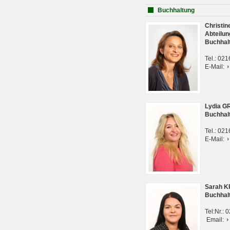
Buchhaltung
Christi
Abteilun
Buchhal
Tel.: 02
E-Mail:
Lydia G
Buchhal
Tel.: 02
E-Mail:
Sarah 
Buchhal
Tel:Nr.:
Email: