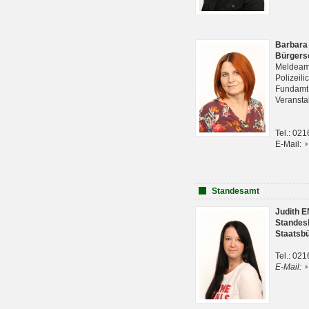
Barbara
Bürgers
Meldeam
Polizeil
Fundam
Veranst
Tel.: 02
E-Mail:
Standesamt
Judith 
Standes
Staatsb
Tel.: 02
E-Mail: