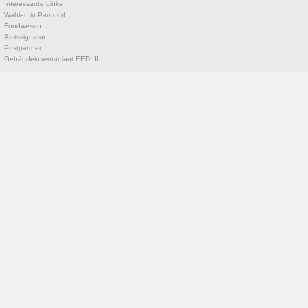
Interessante Links
Wahlen in Parndorf
Fundwesen
Amtssignatur
Postpartner
Gebäudeinventar laut EED III