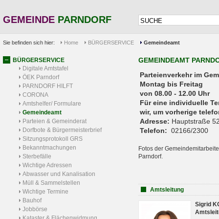
GEMEINDE
PARNDORF
Sie befinden sich hier:
Home
BÜRGERSERVICE
Gemeindeamt
GEMEINDEAMT PARND
BÜRGERSERVICE
Digitale Amtstafel
Parteienverkehr 
ÖEK Parndorf
Montag bis Freitag
PARNDORF HILFT
von 08.00 - 12.00 Uhr
CORONA
Für eine individuelle T
Amtshelfer/ Formulare
wir, um vorherige tele
Gemeindeamt
Adresse:
Hauptstraße 52
Parteien & Gemeinderat
Dorfbote & Bürgermeisterbrief
Telefon:
02166/2300
Sitzungsprotokoll GRS
Bekanntmachungen
Fotos der Gemeindemitarbeite
Sterbefälle
Parndorf.
Wichtige Adressen
Abwasser und Kanalisation
Müll & Sammelstellen
Amtsleitung
Wichtige Termine
Bauhof
Sigrid 
Jobbörse
Amtsleit
Kataster & Flächenwidmung