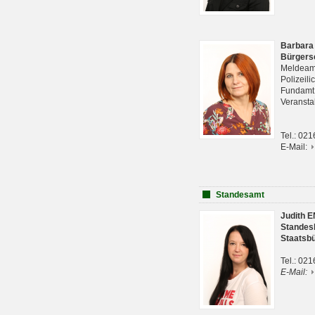
Barbara
Bürgers
Meldeam
Polizeil
Fundam
Veranst
Tel.: 02
E-Mail:
Standesamt
Judith 
Standes
Staatsb
Tel.: 02
E-Mail: