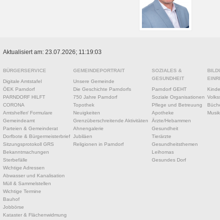
Aktualisiert am: 23.07.2026; 11:19:03
BÜRGERSERVICE
GEMEINDEPORTRAIT
SOZIALES &
BILD
GESUNDHEIT
EINR
Digitale Amtstafel
Unsere Gemeinde
ÖEK Parndorf
Die Geschichte Parndorfs
Parndorf GEHT
Kinde
PARNDORF HILFT
750 Jahre Parndorf
Soziale Organisationen
Volks
CORONA
Topothek
Pflege und Betreuung
Büche
Amtshelfer/ Formulare
Neuigkeiten
Apotheke
Musik
Gemeindeamt
Grenzüberschreitende Aktivitäten
Ärzte/Hebammen
Parteien & Gemeinderat
Ahnengalerie
Gesundheit
Dorfbote & Bürgermeisterbrief
Jubiläen
Tierärzte
Sitzungsprotokoll GRS
Religionen in Parndorf
Gesundheitsthemen
Bekanntmachungen
Leihomas
Sterbefälle
Gesundes Dorf
Wichtige Adressen
Abwasser und Kanalisation
Müll & Sammelstellen
Wichtige Termine
Bauhof
Jobbörse
Kataster & Flächenwidmung