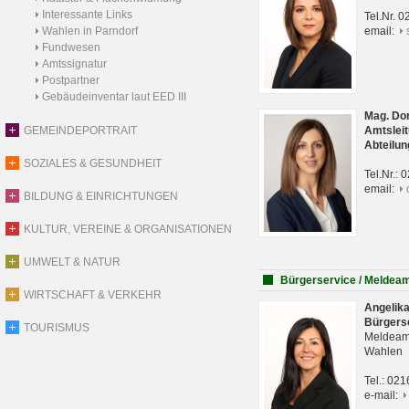
Interessante Links
Tel.Nr. 
Wahlen in Parndorf
email:
Fundwesen
Amtssignatur
Postpartner
Gebäudeinventar laut EED III
Mag. Do
GEMEINDEPORTRAIT
Amtsleit
Abteilun
SOZIALES & GESUNDHEIT
Tel.Nr.:
email:
BILDUNG & EINRICHTUNGEN
KULTUR, VEREINE & ORGANISATIONEN
UMWELT & NATUR
Bürgerservice / Meldea
WIRTSCHAFT & VERKEHR
Angelik
Bürgers
TOURISMUS
Meldeam
Wahlen
Tel.: 02
e-mail: