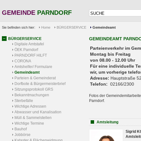
GEMEINDE
PARNDORF
Sie befinden sich hier:
Home
BÜRGERSERVICE
Gemeindeamt
GEMEINDEAMT PARND
BÜRGERSERVICE
Digitale Amtstafel
Parteienverkehr 
ÖEK Parndorf
Montag bis Freitag
PARNDORF HILFT
von 08.00 - 12.00 Uhr
CORONA
Für eine individuelle T
Amtshelfer/ Formulare
wir, um vorherige tele
Gemeindeamt
Adresse:
Hauptstraße 52
Parteien & Gemeinderat
Dorfbote & Bürgermeisterbrief
Telefon:
02166/2300
Sitzungsprotokoll GRS
Bekanntmachungen
Fotos der Gemeindemitarbeite
Sterbefälle
Parndorf.
Wichtige Adressen
Abwasser und Kanalisation
Müll & Sammelstellen
Amtsleitung
Wichtige Termine
Bauhof
Sigrid 
Jobbörse
Amtsleit
Kataster & Flächenwidmung