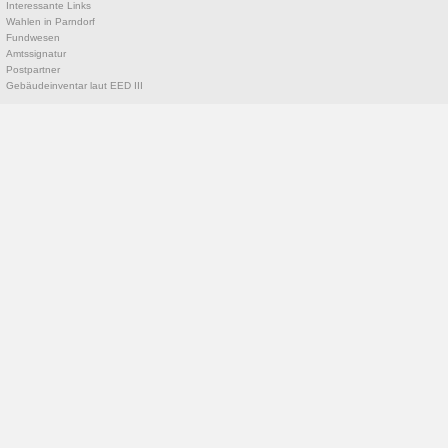
Interessante Links
Wahlen in Parndorf
Fundwesen
Amtssignatur
Postpartner
Gebäudeinventar laut EED III