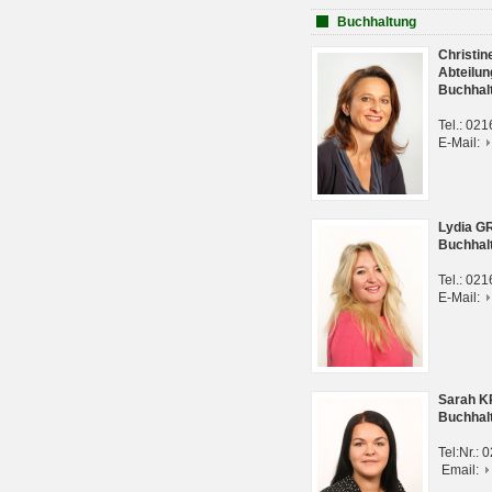
Buchhaltung
Christi
Abteilun
Buchhal
Tel.: 02
E-Mail:
Lydia G
Buchhal
Tel.: 02
E-Mail:
Sarah 
Buchhal
Tel:Nr.:
Email: