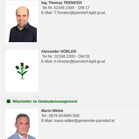
Ing. Thomas TRENKER
Tel.Nr. 02166 2300 - DW 17
E-Mail: T.Trenker@parndorf.bgld.gv.at
Alexander HÖRLER
Tel.Nr.: 02166 2300 - DW 26
E-Mail: A.Hoerler@parndorf.bgld.gv.at
Mitarbeiter im Gebäudemanagement
Mario Wittek
Tel.: 0676 843685-500
E-Mail: mario.wittek@gemeinde-parndorf.at