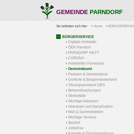
GEMEINDE
PARNDORF
Sie befinden sich hier:
Home
BÜRGERSERVI
BÜRGERSERVICE
Digitale Amtstafel
ÖEK Parndorf
PARNDORF HILFT
CORONA
Amtshelfer/ Formulare
Gemeindeamt
Parteien & Gemeinderat
Dorfbote & Bürgermeisterbrief
Sitzungsprotokoll GRS
Bekanntmachungen
Sterbefälle
Wichtige Adressen
Abwasser und Kanalisation
Müll & Sammelstellen
Wichtige Termine
Bauhof
Jobbörse
Kataster & Flächenwidmung