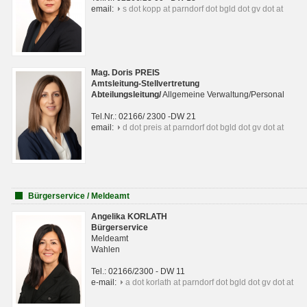
email:
s dot kopp at parndorf dot bgld dot gv dot at
Mag. Doris PREIS
Amtsleitung-Stellvertretung
Abteilungsleitun
g
/
Allgemeine Verwaltung/Personal
Tel.Nr.: 02166/ 2300 -DW 21
email:
d dot preis at parndorf dot bgld dot gv dot at
Bürgerservice / Meldeamt
Angelika KORLATH
Bürgerservice
Meldeamt
Wahlen
Tel.: 02166/2300 - DW 11
e-mail:
a dot korlath at parndorf dot bgld dot gv dot at