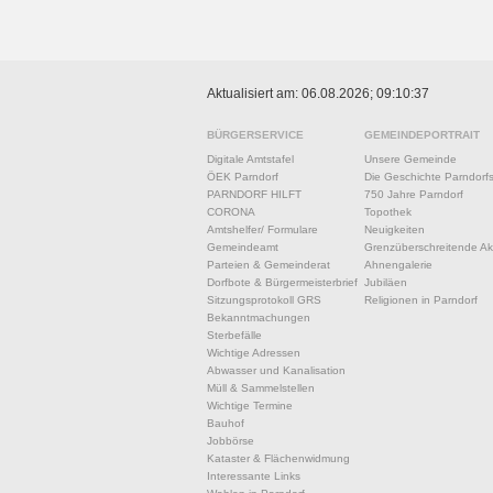
Aktualisiert am: 06.08.2026; 09:10:37
BÜRGERSERVICE
GEMEINDEPORTRAIT
Digitale Amtstafel
Unsere Gemeinde
ÖEK Parndorf
Die Geschichte Parndorf
PARNDORF HILFT
750 Jahre Parndorf
CORONA
Topothek
Amtshelfer/ Formulare
Neuigkeiten
Gemeindeamt
Grenzüberschreitende Akt
Parteien & Gemeinderat
Ahnengalerie
Dorfbote & Bürgermeisterbrief
Jubiläen
Sitzungsprotokoll GRS
Religionen in Parndorf
Bekanntmachungen
Sterbefälle
Wichtige Adressen
Abwasser und Kanalisation
Müll & Sammelstellen
Wichtige Termine
Bauhof
Jobbörse
Kataster & Flächenwidmung
Interessante Links