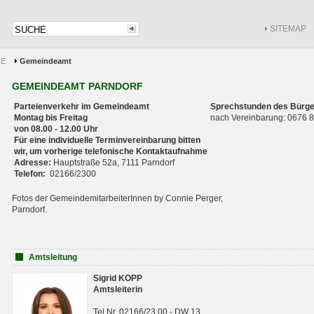
SITEMAP
CE
Gemeindeamt
GEMEINDEAMT PARNDORF
Parteienverkehr im Gemeindeamt
Sprechstunden des Bürge
Montag bis Freitag
nach Vereinbarung: 0676
von 08.00 - 12.00 Uhr
Für eine individuelle Terminvereinbarung bitten
wir, um vorherige telefonische Kontaktaufnahme
Adresse:
Hauptstraße 52a, 7111 Parndorf
Telefon:
02166/2300
Fotos der GemeindemitarbeiterInnen by Connie Perger,
Parndorf.
Amtsleitung
Sigrid KOPP
Amtsleiterin
Tel.Nr. 02166/23 00 - DW 13