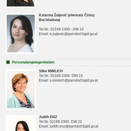
Katarina Žuljević (ehemals Čirko)
Buchhaltung
Tel.Nr.: 02166 2300 - DW 10
Email: k.zuljevic@parndorf.bgld.gv.at
Personalangelegenheiten
Silke MIMLICH
Tel.Nr.: 02166 2300 -DW 15
Email: s.mimlich@parndorf.bgld.gv.at
Judith ENZ
Tel.Nr. 02166 2300 -DW 22
Email: judith.enz@parndorf.bgld.gv.at