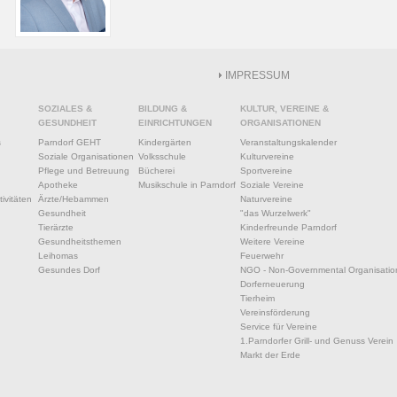
IMPRESSUM
SOZIALES &
BILDUNG &
KULTUR, VEREINE &
GESUNDHEIT
EINRICHTUNGEN
ORGANISATIONEN
s
Parndorf GEHT
Kindergärten
Veranstaltungskalender
Soziale Organisationen
Volksschule
Kulturvereine
Pflege und Betreuung
Bücherei
Sportvereine
Apotheke
Musikschule in Parndorf
Soziale Vereine
ivitäten
Ärzte/Hebammen
Naturvereine
Gesundheit
"das Wurzelwerk"
Tierärzte
Kinderfreunde Parndorf
Gesundheitsthemen
Weitere Vereine
Leihomas
Feuerwehr
Gesundes Dorf
NGO - Non-Governmental Organisatio
Dorferneuerung
Tierheim
Vereinsförderung
Service für Vereine
1.Parndorfer Grill- und Genuss Verein
Markt der Erde