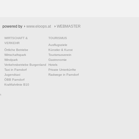
powered by
www.eloops.at
WEBMASTER
WIRTSCHAFT &
TOURISMUS
VERKEHR
Ausflugsziele
Örtliche Betriebe
Künstler & Kunst
Wirtschaftspark
Tourismusverein
Windpark
Gastronomie
Verkehrsbetriebe Burgenland
Hotels
Taxi in Parndorf
Private Unterkünfte
Jugendtaxi
Radwege in Parndorf
ÖBB Parndorf
Kraftfahrlinie B10
n