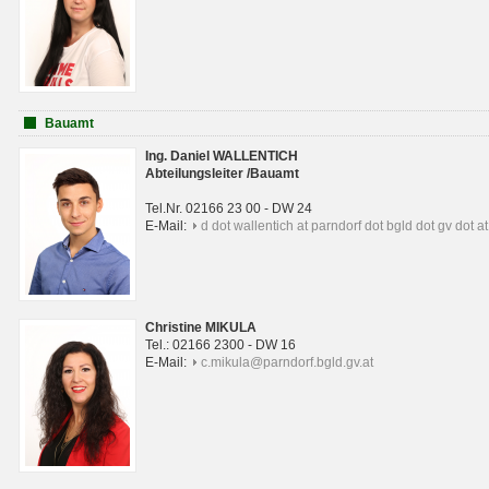
Bauamt
Ing. Daniel WALLENTICH
Abteilungsleiter /Bauamt
Tel.Nr. 02166 23 00 - DW 24
E-Mail:
d dot wallentich at parndorf dot bgld dot gv dot at
Christine MIKULA
Tel.: 02166 2300 - DW 16
E-Mail:
c.mikula@parndorf.bgld.gv.at