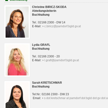
Christine BIRICZ-SKODA
Abteilungsleiterin
Buchhaltung
Tel.: 02166 2300 - DW 14
E-Mail:
c.biricz@parndorf.bgld.gv.at
Lydia GRAFL
Buchhaltung
Tel.: 02166 2300 - 20
E-Mail:
l.grafl@parndorf.bgld.gv.at
Sarah KRETSCHMAR
Buchhaltung
Tel:Nr.: 02166 2300 - DW 23
Email:
s dot kretschmar at parndorf dot bgld dot gv dot a