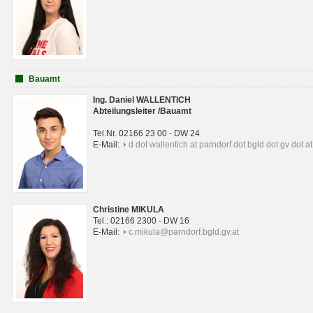
Bauamt
Ing. Daniel WALLENTICH
Abteilungsleiter /Bauamt
Tel.Nr. 02166 23 00 - DW 24
E-Mail:
d dot wallentich at parndorf dot bgld dot gv dot at
Christine MIKULA
Tel.: 02166 2300 - DW 16
E-Mail:
c.mikula@parndorf.bgld.gv.at