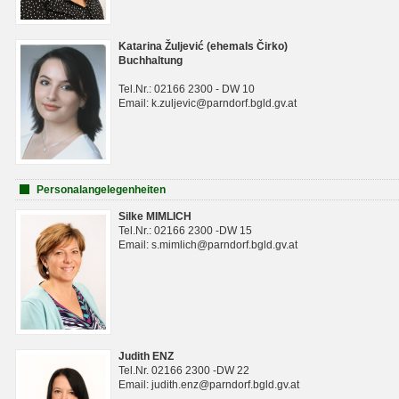
Katarina Žuljević (ehemals Čirko)
Buchhaltung
Tel.Nr.: 02166 2300 - DW 10
Email: k.zuljevic@parndorf.bgld.gv.at
Personalangelegenheiten
Silke MIMLICH
Tel.Nr.: 02166 2300 -DW 15
Email: s.mimlich@parndorf.bgld.gv.at
Judith ENZ
Tel.Nr. 02166 2300 -DW 22
Email: judith.enz@parndorf.bgld.gv.at