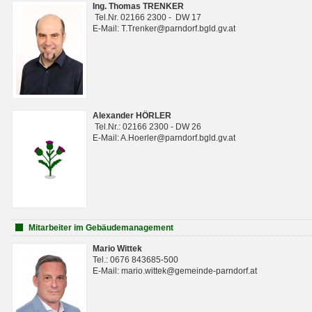
Ing. Thomas TRENKER
Tel.Nr. 02166 2300 - DW 17
E-Mail: T.Trenker@parndorf.bgld.gv.at
Alexander HÖRLER
Tel.Nr.: 02166 2300 - DW 26
E-Mail: A.Hoerler@parndorf.bgld.gv.at
Mitarbeiter im Gebäudemanagement
Mario Wittek
Tel.: 0676 843685-500
E-Mail: mario.wittek@gemeinde-parndorf.at