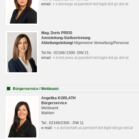
email:
s dot kopp at parndorf dot bgld dot gv dot at
Mag. Doris PREIS
Amtsleitung-Stellvertretung
Abteilungsleitun
g
/
Allgemeine Verwaltung/Personal
Tel.Nr.: 02166/ 2300 -DW 21
email:
d dot preis at parndorf dot bgld dot gv dot at
Bürgerservice / Meldeamt
Angelika KORLATH
Bürgerservice
Meldeamt
Wahlen
Tel.: 02166/2300 - DW 11
e-mail:
a dot korlath at parndorf dot bgld dot gv dot at