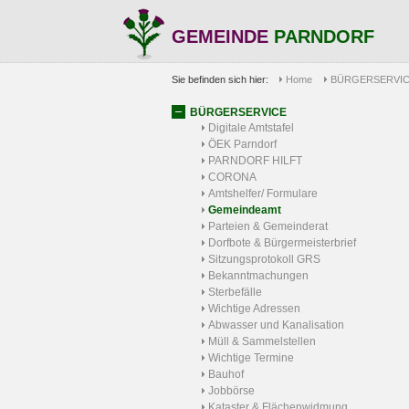
GEMEINDE
PARNDORF
Sie befinden sich hier:
Home
BÜRGERSERVI
BÜRGERSERVICE
Digitale Amtstafel
ÖEK Parndorf
PARNDORF HILFT
CORONA
Amtshelfer/ Formulare
Gemeindeamt
Parteien & Gemeinderat
Dorfbote & Bürgermeisterbrief
Sitzungsprotokoll GRS
Bekanntmachungen
Sterbefälle
Wichtige Adressen
Abwasser und Kanalisation
Müll & Sammelstellen
Wichtige Termine
Bauhof
Jobbörse
Kataster & Flächenwidmung