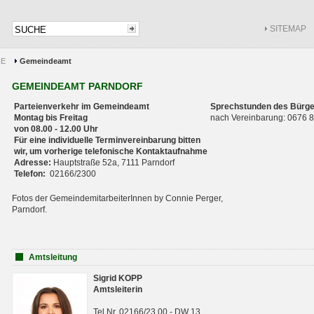
SITEMAP
CE
Gemeindeamt
GEMEINDEAMT PARNDORF
Parteienverkehr im Gemeindeamt
Sprechstunden des Bürge
Montag bis Freitag
nach Vereinbarung: 0676
von 08.00 - 12.00 Uhr
Für eine individuelle Terminvereinbarung bitten
wir, um vorherige telefonische Kontaktaufnahme
Adresse:
Hauptstraße 52a, 7111 Parndorf
Telefon:
02166/2300
Fotos der GemeindemitarbeiterInnen by Connie Perger,
Parndorf.
Amtsleitung
Sigrid KOPP
Amtsleiterin
Tel.Nr. 02166/23 00 - DW 13