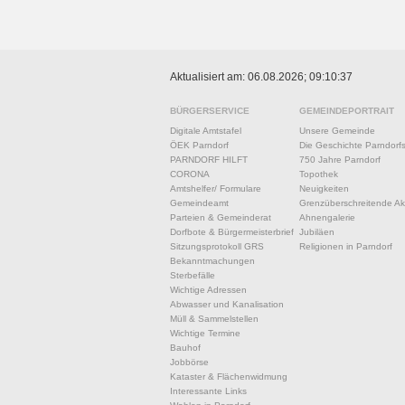
Aktualisiert am: 06.08.2026; 09:10:37
BÜRGERSERVICE
GEMEINDEPORTRAIT
Digitale Amtstafel
Unsere Gemeinde
ÖEK Parndorf
Die Geschichte Parndorf
PARNDORF HILFT
750 Jahre Parndorf
CORONA
Topothek
Amtshelfer/ Formulare
Neuigkeiten
Gemeindeamt
Grenzüberschreitende Akt
Parteien & Gemeinderat
Ahnengalerie
Dorfbote & Bürgermeisterbrief
Jubiläen
Sitzungsprotokoll GRS
Religionen in Parndorf
Bekanntmachungen
Sterbefälle
Wichtige Adressen
Abwasser und Kanalisation
Müll & Sammelstellen
Wichtige Termine
Bauhof
Jobbörse
Kataster & Flächenwidmung
Interessante Links