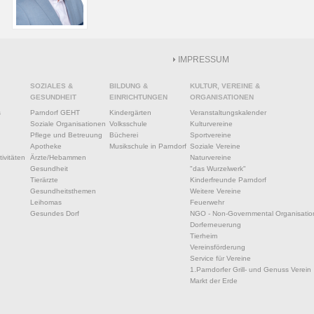
IMPRESSUM
SOZIALES &
BILDUNG &
KULTUR, VEREINE &
GESUNDHEIT
EINRICHTUNGEN
ORGANISATIONEN
s
Parndorf GEHT
Kindergärten
Veranstaltungskalender
Soziale Organisationen
Volksschule
Kulturvereine
Pflege und Betreuung
Bücherei
Sportvereine
Apotheke
Musikschule in Parndorf
Soziale Vereine
ivitäten
Ärzte/Hebammen
Naturvereine
Gesundheit
"das Wurzelwerk"
Tierärzte
Kinderfreunde Parndorf
Gesundheitsthemen
Weitere Vereine
Leihomas
Feuerwehr
Gesundes Dorf
NGO - Non-Governmental Organisatio
Dorferneuerung
Tierheim
Vereinsförderung
Service für Vereine
1.Parndorfer Grill- und Genuss Verein
Markt der Erde