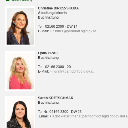
Christine BIRICZ-SKODA
Abteilungsleiterin
Buchhaltung
Tel.: 02166 2300 - DW 14
E-Mail:
c.biricz@parndorf.bgld.gv.at
Lydia GRAFL
Buchhaltung
Tel.: 02166 2300 - 20
E-Mail:
l.grafl@parndorf.bgld.gv.at
Sarah KRETSCHMAR
Buchhaltung
Tel:Nr.: 02166 2300 - DW 23
Email:
s dot kretschmar at parndorf dot bgld dot gv dot a