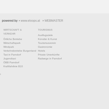
powered by
www.eloops.at
WEBMASTER
WIRTSCHAFT &
TOURISMUS
VERKEHR
Ausflugsziele
Örtliche Betriebe
Künstler & Kunst
Wirtschaftspark
Tourismusverein
Windpark
Gastronomie
Verkehrsbetriebe Burgenland
Hotels
Taxi in Parndorf
Private Unterkünfte
Jugendtaxi
Radwege in Parndorf
ÖBB Parndorf
Kraftfahrlinie B10
n