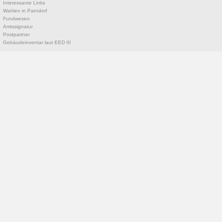
Interessante Links
Wahlen in Parndorf
Fundwesen
Amtssignatur
Postpartner
Gebäudeinventar laut EED III