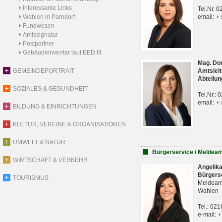
Interessante Links
Tel.Nr. 
Wahlen in Parndorf
email:
Fundwesen
Amtssignatur
Postpartner
Gebäudeinventar laut EED III
Mag. Do
GEMEINDEPORTRAIT
Amtsleit
Abteilun
SOZIALES & GESUNDHEIT
Tel.Nr.:
email:
BILDUNG & EINRICHTUNGEN
KULTUR, VEREINE & ORGANISATIONEN
UMWELT & NATUR
Bürgerservice / Meldea
WIRTSCHAFT & VERKEHR
Angelik
Bürgers
TOURISMUS
Meldeam
Wahlen
Tel.: 02
e-mail: