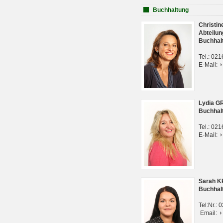
Buchhaltung
Christi
Abteilun
Buchhal
Tel.: 02
E-Mail:
Lydia G
Buchhal
Tel.: 02
E-Mail:
Sarah 
Buchhal
Tel:Nr.:
Email: