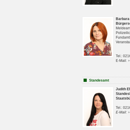
Barbara
Bürgers
Meldeam
Polizeil
Fundam
Veranst
Tel.: 02
E-Mail:
Standesamt
Judith 
Standes
Staatsb
Tel.: 02
E-Mail: