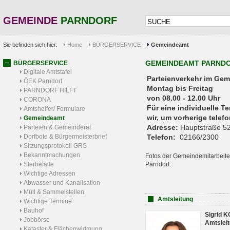
GEMEINDE
PARNDORF
Sie befinden sich hier:
Home
BÜRGERSERVICE
Gemeindeamt
GEMEINDEAMT PARND
BÜRGERSERVICE
Digitale Amtstafel
Parteienverkehr 
ÖEK Parndorf
Montag bis Freitag
PARNDORF HILFT
von 08.00 - 12.00 Uhr
CORONA
Für eine individuelle T
Amtshelfer/ Formulare
wir, um vorherige tele
Gemeindeamt
Adresse:
Hauptstraße 52
Parteien & Gemeinderat
Dorfbote & Bürgermeisterbrief
Telefon:
02166/2300
Sitzungsprotokoll GRS
Bekanntmachungen
Fotos der Gemeindemitarbeite
Sterbefälle
Parndorf.
Wichtige Adressen
Abwasser und Kanalisation
Müll & Sammelstellen
Amtsleitung
Wichtige Termine
Bauhof
Sigrid 
Jobbörse
Amtsleit
Kataster & Flächenwidmung