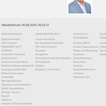
Aktualisiert am: 06.08.2026; 09:10:37
BÜRGERSERVICE
GEMEINDEPORTRAIT
SOZIALES &
BILD
GESUNDHEIT
EINR
Digitale Amtstafel
Unsere Gemeinde
ÖEK Parndorf
Die Geschichte Parndorfs
Parndorf GEHT
Kinde
PARNDORF HILFT
750 Jahre Parndorf
Soziale Organisationen
Volks
CORONA
Topothek
Pflege und Betreuung
Büche
Amtshelfer/ Formulare
Neuigkeiten
Apotheke
Musik
Gemeindeamt
Grenzüberschreitende Aktivitäten
Ärzte/Hebammen
Parteien & Gemeinderat
Ahnengalerie
Gesundheit
Dorfbote & Bürgermeisterbrief
Jubiläen
Tierärzte
Sitzungsprotokoll GRS
Religionen in Parndorf
Gesundheitsthemen
Bekanntmachungen
Leihomas
Sterbefälle
Gesundes Dorf
Wichtige Adressen
Abwasser und Kanalisation
Müll & Sammelstellen
Wichtige Termine
Bauhof
Jobbörse
Kataster & Flächenwidmung