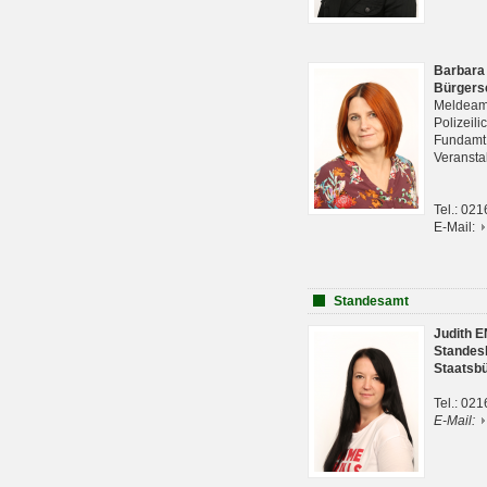
Barbara
Bürgers
Meldeam
Polizeil
Fundam
Veranst
Tel.: 02
E-Mail:
Standesamt
Judith 
Standes
Staatsb
Tel.: 02
E-Mail: