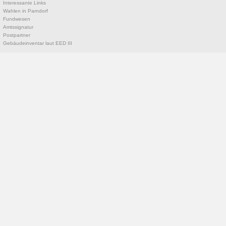
Interessante Links
Wahlen in Parndorf
Fundwesen
Amtssignatur
Postpartner
Gebäudeinventar laut EED III