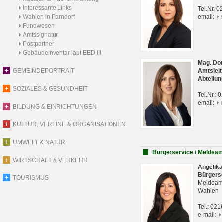
Interessante Links
Tel.Nr. 
Wahlen in Parndorf
email:
Fundwesen
Amtssignatur
Postpartner
Gebäudeinventar laut EED III
Mag. Do
GEMEINDEPORTRAIT
Amtsleit
Abteilun
SOZIALES & GESUNDHEIT
Tel.Nr.:
email:
BILDUNG & EINRICHTUNGEN
KULTUR, VEREINE & ORGANISATIONEN
UMWELT & NATUR
Bürgerservice / Meldea
WIRTSCHAFT & VERKEHR
Angelik
Bürgers
TOURISMUS
Meldeam
Wahlen
Tel.: 02
e-mail: