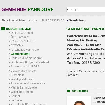
GEMEINDE
PARNDORF
Sie befinden sich hier:
Home
BÜRGERSERVICE
Gemeindeamt
GEMEINDEAMT PARND
BÜRGERSERVICE
Digitale Amtstafel
Parteienverkehr 
ÖEK Parndorf
Montag bis Freitag
PARNDORF HILFT
von 08.00 - 12.00 Uhr
CORONA
Für eine individuelle T
Amtshelfer/ Formulare
wir, um vorherige tele
Gemeindeamt
Adresse:
Hauptstraße 52
Parteien & Gemeinderat
Dorfbote & Bürgermeisterbrief
Telefon:
02166/2300
Sitzungsprotokoll GRS
Bekanntmachungen
Fotos der Gemeindemitarbeite
Sterbefälle
Parndorf.
Wichtige Adressen
Abwasser und Kanalisation
Müll & Sammelstellen
Amtsleitung
Wichtige Termine
Bauhof
Sigrid 
Jobbörse
Amtsleit
Kataster & Flächenwidmung