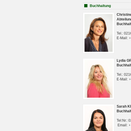
Buchhaltung
Christi
Abteilun
Buchhal
Tel.: 02
E-Mail:
Lydia G
Buchhal
Tel.: 02
E-Mail:
Sarah 
Buchhal
Tel:Nr.:
Email: