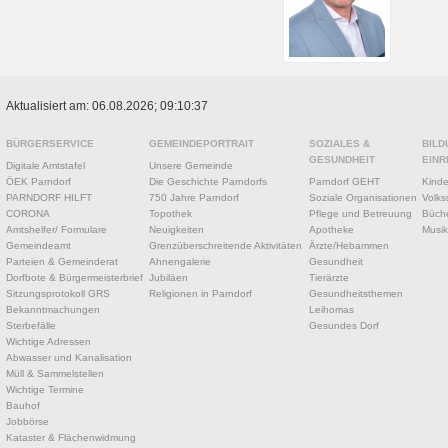
Aktualisiert am: 06.08.2026; 09:10:37
BÜRGERSERVICE
GEMEINDEPORTRAIT
SOZIALES &
BILD
GESUNDHEIT
EINR
Digitale Amtstafel
Unsere Gemeinde
ÖEK Parndorf
Die Geschichte Parndorfs
Parndorf GEHT
Kinde
PARNDORF HILFT
750 Jahre Parndorf
Soziale Organisationen
Volks
CORONA
Topothek
Pflege und Betreuung
Büche
Amtshelfer/ Formulare
Neuigkeiten
Apotheke
Musik
Gemeindeamt
Grenzüberschreitende Aktivitäten
Ärzte/Hebammen
Parteien & Gemeinderat
Ahnengalerie
Gesundheit
Dorfbote & Bürgermeisterbrief
Jubiläen
Tierärzte
Sitzungsprotokoll GRS
Religionen in Parndorf
Gesundheitsthemen
Bekanntmachungen
Leihomas
Sterbefälle
Gesundes Dorf
Wichtige Adressen
Abwasser und Kanalisation
Müll & Sammelstellen
Wichtige Termine
Bauhof
Jobbörse
Kataster & Flächenwidmung