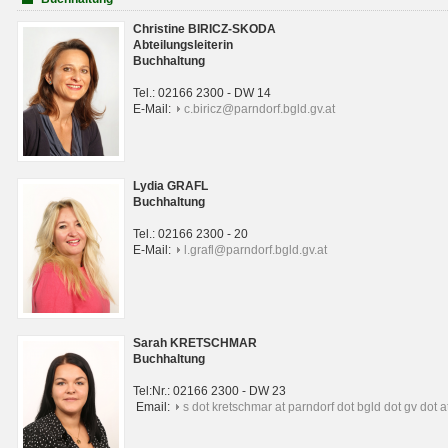
Christine BIRICZ-SKODA
Abteilungsleiterin
Buchhaltung
Tel.: 02166 2300 - DW 14
E-Mail:
c.biricz@parndorf.bgld.gv.at
Lydia GRAFL
Buchhaltung
Tel.: 02166 2300 - 20
E-Mail:
l.grafl@parndorf.bgld.gv.at
Sarah KRETSCHMAR
Buchhaltung
Tel:Nr.: 02166 2300 - DW 23
Email:
s dot kretschmar at parndorf dot bgld dot gv dot a