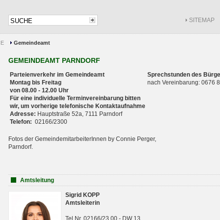
SITEMAP
CE
Gemeindeamt
GEMEINDEAMT PARNDORF
Parteienverkehr im Gemeindeamt
Sprechstunden des Bürge
Montag bis Freitag
nach Vereinbarung: 0676
von 08.00 - 12.00 Uhr
Für eine individuelle Terminvereinbarung bitten
wir, um vorherige telefonische Kontaktaufnahme
Adresse:
Hauptstraße 52a, 7111 Parndorf
Telefon:
02166/2300
Fotos der GemeindemitarbeiterInnen by Connie Perger,
Parndorf.
Amtsleitung
Sigrid KOPP
Amtsleiterin
Tel.Nr. 02166/23 00 - DW 13