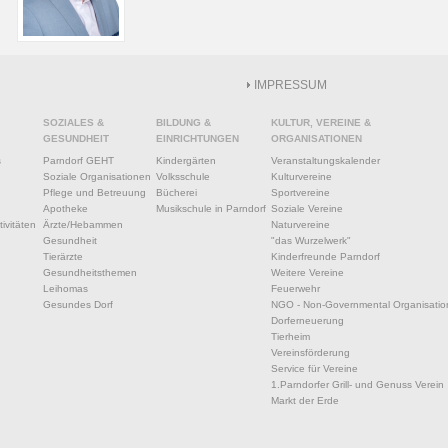
IMPRESSUM
SOZIALES &
BILDUNG &
KULTUR, VEREINE &
GESUNDHEIT
EINRICHTUNGEN
ORGANISATIONEN
s
Parndorf GEHT
Kindergärten
Veranstaltungskalender
Soziale Organisationen
Volksschule
Kulturvereine
Pflege und Betreuung
Bücherei
Sportvereine
Apotheke
Musikschule in Parndorf
Soziale Vereine
ivitäten
Ärzte/Hebammen
Naturvereine
Gesundheit
"das Wurzelwerk"
Tierärzte
Kinderfreunde Parndorf
Gesundheitsthemen
Weitere Vereine
Leihomas
Feuerwehr
Gesundes Dorf
NGO - Non-Governmental Organisatio
Dorferneuerung
Tierheim
Vereinsförderung
Service für Vereine
1.Parndorfer Grill- und Genuss Verein
Markt der Erde