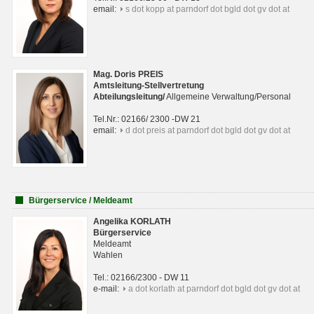
email:
s dot kopp at parndorf dot bgld dot gv dot at
Mag. Doris PREIS
Amtsleitung-Stellvertretung
Abteilungsleitun
g
/
Allgemeine Verwaltung/Personal
Tel.Nr.: 02166/ 2300 -DW 21
email:
d dot preis at parndorf dot bgld dot gv dot at
Bürgerservice / Meldeamt
Angelika KORLATH
Bürgerservice
Meldeamt
Wahlen
Tel.: 02166/2300 - DW 11
e-mail:
a dot korlath at parndorf dot bgld dot gv dot at