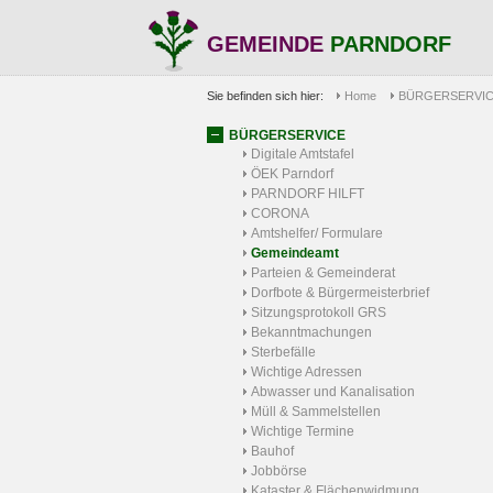
GEMEINDE
PARNDORF
Sie befinden sich hier:
Home
BÜRGERSERVI
BÜRGERSERVICE
Digitale Amtstafel
ÖEK Parndorf
PARNDORF HILFT
CORONA
Amtshelfer/ Formulare
Gemeindeamt
Parteien & Gemeinderat
Dorfbote & Bürgermeisterbrief
Sitzungsprotokoll GRS
Bekanntmachungen
Sterbefälle
Wichtige Adressen
Abwasser und Kanalisation
Müll & Sammelstellen
Wichtige Termine
Bauhof
Jobbörse
Kataster & Flächenwidmung