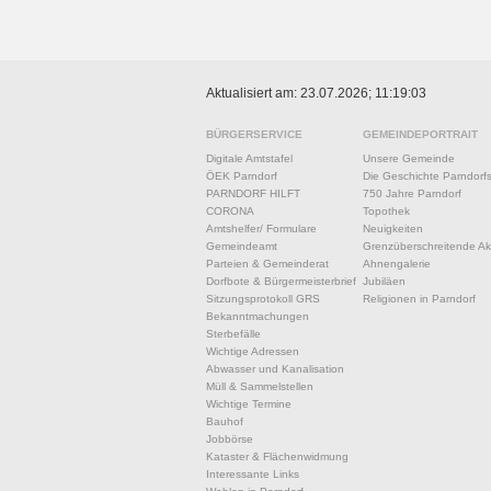
Aktualisiert am: 23.07.2026; 11:19:03
BÜRGERSERVICE
GEMEINDEPORTRAIT
Digitale Amtstafel
Unsere Gemeinde
ÖEK Parndorf
Die Geschichte Parndorf
PARNDORF HILFT
750 Jahre Parndorf
CORONA
Topothek
Amtshelfer/ Formulare
Neuigkeiten
Gemeindeamt
Grenzüberschreitende Akt
Parteien & Gemeinderat
Ahnengalerie
Dorfbote & Bürgermeisterbrief
Jubiläen
Sitzungsprotokoll GRS
Religionen in Parndorf
Bekanntmachungen
Sterbefälle
Wichtige Adressen
Abwasser und Kanalisation
Müll & Sammelstellen
Wichtige Termine
Bauhof
Jobbörse
Kataster & Flächenwidmung
Interessante Links