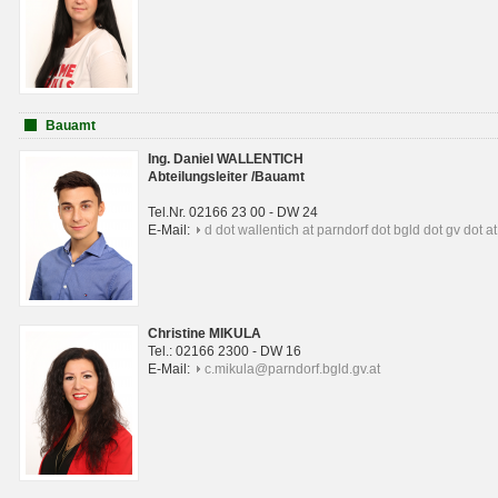
Bauamt
Ing. Daniel WALLENTICH
Abteilungsleiter /Bauamt
Tel.Nr. 02166 23 00 - DW 24
E-Mail:
d dot wallentich at parndorf dot bgld dot gv dot at
Christine MIKULA
Tel.: 02166 2300 - DW 16
E-Mail:
c.mikula@parndorf.bgld.gv.at