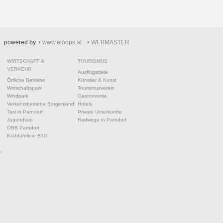
powered by
www.eloops.at
WEBMASTER
WIRTSCHAFT &
TOURISMUS
VERKEHR
Ausflugsziele
Örtliche Betriebe
Künstler & Kunst
Wirtschaftspark
Tourismusverein
Windpark
Gastronomie
Verkehrsbetriebe Burgenland
Hotels
Taxi in Parndorf
Private Unterkünfte
Jugendtaxi
Radwege in Parndorf
ÖBB Parndorf
Kraftfahrlinie B10
n