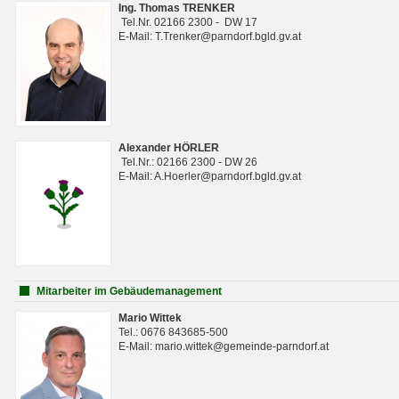
Ing. Thomas TRENKER
Tel.Nr. 02166 2300 - DW 17
E-Mail: T.Trenker@parndorf.bgld.gv.at
Alexander HÖRLER
Tel.Nr.: 02166 2300 - DW 26
E-Mail: A.Hoerler@parndorf.bgld.gv.at
Mitarbeiter im Gebäudemanagement
Mario Wittek
Tel.: 0676 843685-500
E-Mail: mario.wittek@gemeinde-parndorf.at