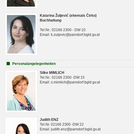
Katarina Žuljević (ehemals Čirko)
Buchhaltung
Tel.Nr.: 02166 2300 - DW 10
Email: k.zuljevic@parndorf.bgld.gv.at
Personalangelegenheiten
Silke MIMLICH
Tel.Nr.: 02166 2300 -DW 15
Email: s.mimlich@parndorf.bgld.gv.at
Judith ENZ
Tel.Nr. 02166 2300 -DW 22
Email: judith.enz@parndorf.bgld.gv.at