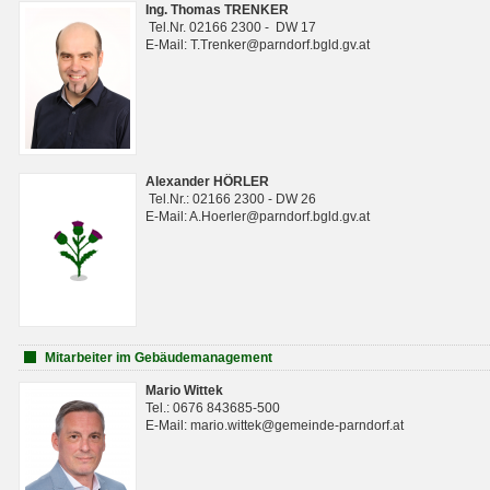
Ing. Thomas TRENKER
Tel.Nr. 02166 2300 - DW 17
E-Mail: T.Trenker@parndorf.bgld.gv.at
Alexander HÖRLER
Tel.Nr.: 02166 2300 - DW 26
E-Mail: A.Hoerler@parndorf.bgld.gv.at
Mitarbeiter im Gebäudemanagement
Mario Wittek
Tel.: 0676 843685-500
E-Mail: mario.wittek@gemeinde-parndorf.at