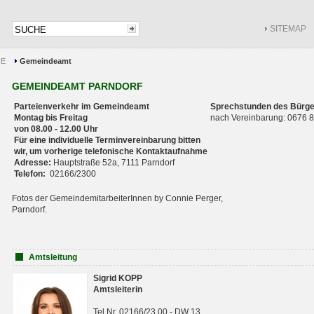
SITEMAP
CE
Gemeindeamt
GEMEINDEAMT PARNDORF
Parteienverkehr im Gemeindeamt
Sprechstunden des Bürge
Montag bis Freitag
nach Vereinbarung: 0676
von 08.00 - 12.00 Uhr
Für eine individuelle Terminvereinbarung bitten
wir, um vorherige telefonische Kontaktaufnahme
Adresse:
Hauptstraße 52a, 7111 Parndorf
Telefon:
02166/2300
Fotos der GemeindemitarbeiterInnen by Connie Perger,
Parndorf.
Amtsleitung
Sigrid KOPP
Amtsleiterin
Tel.Nr. 02166/23 00 - DW 13