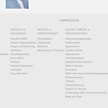
IMPRESSUM
SOZIALES &
BILDUNG &
KULTUR, VEREINE &
GESUNDHEIT
EINRICHTUNGEN
ORGANISATIONEN
s
Parndorf GEHT
Kindergärten
Veranstaltungskalender
Soziale Organisationen
Volksschule
Kulturvereine
Pflege und Betreuung
Bücherei
Sportvereine
Apotheke
Musikschule in Parndorf
Soziale Vereine
ivitäten
Ärzte/Hebammen
Naturvereine
Gesundheit
"das Wurzelwerk"
Tierärzte
Kinderfreunde Parndorf
Gesundheitsthemen
Weitere Vereine
Leihomas
Feuerwehr
Gesundes Dorf
NGO - Non-Governmental Organisatio
Dorferneuerung
Tierheim
Vereinsförderung
Service für Vereine
1.Parndorfer Grill- und Genuss Verein
Markt der Erde