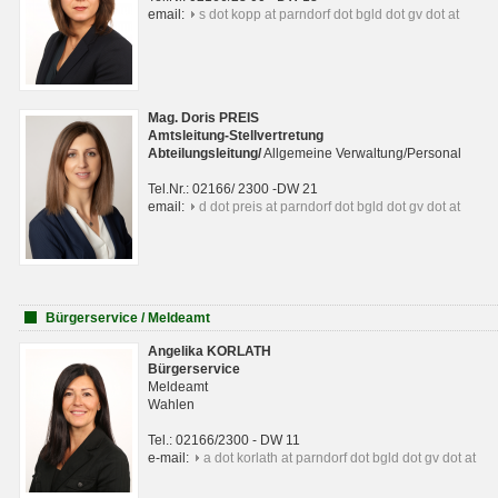
email:
s dot kopp at parndorf dot bgld dot gv dot at
Mag. Doris PREIS
Amtsleitung-Stellvertretung
Abteilungsleitun
g
/
Allgemeine Verwaltung/Personal
Tel.Nr.: 02166/ 2300 -DW 21
email:
d dot preis at parndorf dot bgld dot gv dot at
Bürgerservice / Meldeamt
Angelika KORLATH
Bürgerservice
Meldeamt
Wahlen
Tel.: 02166/2300 - DW 11
e-mail:
a dot korlath at parndorf dot bgld dot gv dot at