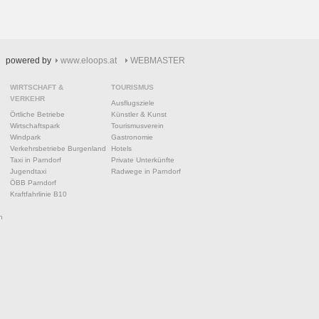
powered by
www.eloops.at
WEBMASTER
WIRTSCHAFT &
TOURISMUS
VERKEHR
Ausflugsziele
Örtliche Betriebe
Künstler & Kunst
Wirtschaftspark
Tourismusverein
Windpark
Gastronomie
Verkehrsbetriebe Burgenland
Hotels
Taxi in Parndorf
Private Unterkünfte
Jugendtaxi
Radwege in Parndorf
ÖBB Parndorf
Kraftfahrlinie B10
n