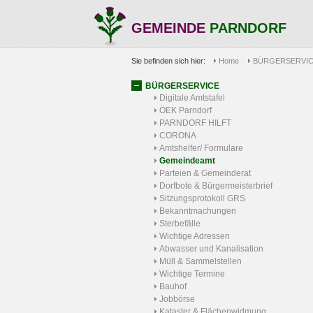
GEMEINDE
PARNDORF
Sie befinden sich hier:
Home
BÜRGERSERVI
BÜRGERSERVICE
Digitale Amtstafel
ÖEK Parndorf
PARNDORF HILFT
CORONA
Amtshelfer/ Formulare
Gemeindeamt
Parteien & Gemeinderat
Dorfbote & Bürgermeisterbrief
Sitzungsprotokoll GRS
Bekanntmachungen
Sterbefälle
Wichtige Adressen
Abwasser und Kanalisation
Müll & Sammelstellen
Wichtige Termine
Bauhof
Jobbörse
Kataster & Flächenwidmung