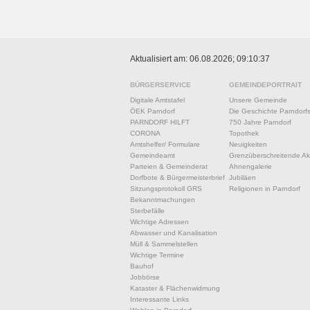
Aktualisiert am: 06.08.2026; 09:10:37
BÜRGERSERVICE
GEMEINDEPORTRAIT
Digitale Amtstafel
Unsere Gemeinde
ÖEK Parndorf
Die Geschichte Parndorf
PARNDORF HILFT
750 Jahre Parndorf
CORONA
Topothek
Amtshelfer/ Formulare
Neuigkeiten
Gemeindeamt
Grenzüberschreitende Akt
Parteien & Gemeinderat
Ahnengalerie
Dorfbote & Bürgermeisterbrief
Jubiläen
Sitzungsprotokoll GRS
Religionen in Parndorf
Bekanntmachungen
Sterbefälle
Wichtige Adressen
Abwasser und Kanalisation
Müll & Sammelstellen
Wichtige Termine
Bauhof
Jobbörse
Kataster & Flächenwidmung
Interessante Links