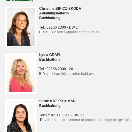
Christine BIRICZ-SKODA
Abteilungsleiterin
Buchhaltung
Tel.: 02166 2300 - DW 14
E-Mail:
c.biricz@parndorf.bgld.gv.at
Lydia GRAFL
Buchhaltung
Tel.: 02166 2300 - 20
E-Mail:
l.grafl@parndorf.bgld.gv.at
Sarah KRETSCHMAR
Buchhaltung
Tel:Nr.: 02166 2300 - DW 23
Email:
s dot kretschmar at parndorf dot bgld dot gv dot a