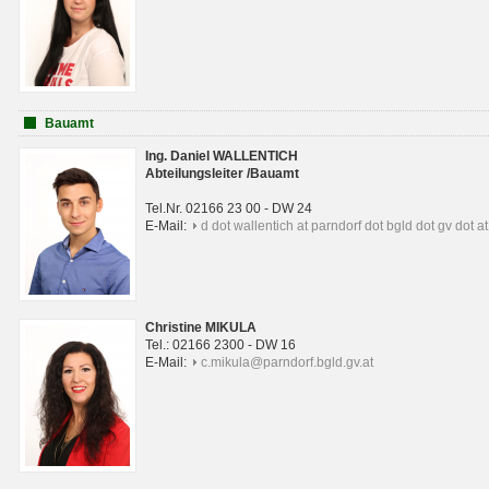
Bauamt
Ing. Daniel WALLENTICH
Abteilungsleiter /Bauamt
Tel.Nr. 02166 23 00 - DW 24
E-Mail:
d dot wallentich at parndorf dot bgld dot gv dot at
Christine MIKULA
Tel.: 02166 2300 - DW 16
E-Mail:
c.mikula@parndorf.bgld.gv.at