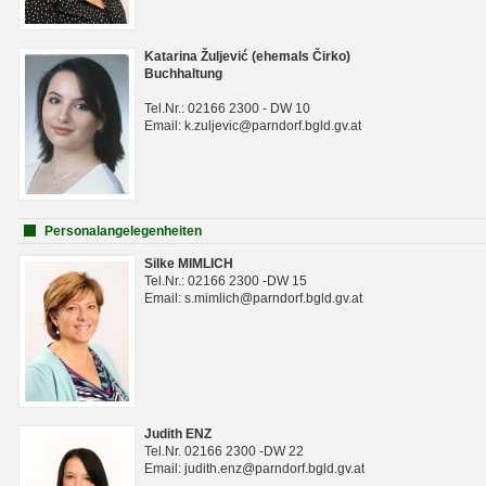
Katarina Žuljević (ehemals Čirko)
Buchhaltung
Tel.Nr.: 02166 2300 - DW 10
Email: k.zuljevic@parndorf.bgld.gv.at
Personalangelegenheiten
Silke MIMLICH
Tel.Nr.: 02166 2300 -DW 15
Email: s.mimlich@parndorf.bgld.gv.at
Judith ENZ
Tel.Nr. 02166 2300 -DW 22
Email: judith.enz@parndorf.bgld.gv.at