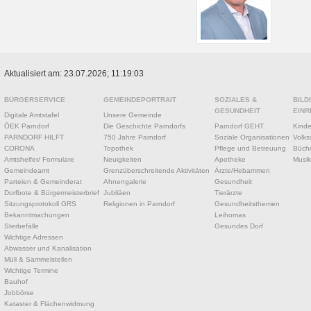
Aktualisiert am: 23.07.2026; 11:19:03
BÜRGERSERVICE
GEMEINDEPORTRAIT
SOZIALES &
BILD
GESUNDHEIT
EINR
Digitale Amtstafel
Unsere Gemeinde
ÖEK Parndorf
Die Geschichte Parndorfs
Parndorf GEHT
Kinde
PARNDORF HILFT
750 Jahre Parndorf
Soziale Organisationen
Volks
CORONA
Topothek
Pflege und Betreuung
Büche
Amtshelfer/ Formulare
Neuigkeiten
Apotheke
Musik
Gemeindeamt
Grenzüberschreitende Aktivitäten
Ärzte/Hebammen
Parteien & Gemeinderat
Ahnengalerie
Gesundheit
Dorfbote & Bürgermeisterbrief
Jubiläen
Tierärzte
Sitzungsprotokoll GRS
Religionen in Parndorf
Gesundheitsthemen
Bekanntmachungen
Leihomas
Sterbefälle
Gesundes Dorf
Wichtige Adressen
Abwasser und Kanalisation
Müll & Sammelstellen
Wichtige Termine
Bauhof
Jobbörse
Kataster & Flächenwidmung