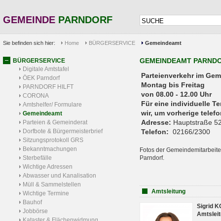
GEMEINDE
PARNDORF
Sie befinden sich hier:
Home
BÜRGERSERVICE
Gemeindeamt
GEMEINDEAMT PARND
BÜRGERSERVICE
Digitale Amtstafel
Parteienverkehr 
ÖEK Parndorf
Montag bis Freitag
PARNDORF HILFT
von 08.00 - 12.00 Uhr
CORONA
Für eine individuelle T
Amtshelfer/ Formulare
wir, um vorherige tele
Gemeindeamt
Adresse:
Hauptstraße 52
Parteien & Gemeinderat
Dorfbote & Bürgermeisterbrief
Telefon:
02166/2300
Sitzungsprotokoll GRS
Bekanntmachungen
Fotos der Gemeindemitarbeite
Sterbefälle
Parndorf.
Wichtige Adressen
Abwasser und Kanalisation
Müll & Sammelstellen
Amtsleitung
Wichtige Termine
Bauhof
Sigrid 
Jobbörse
Amtsleit
Kataster & Flächenwidmung