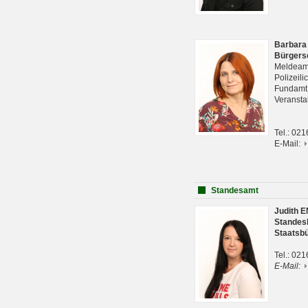
Barbara
Bürgers
Meldeam
Polizeil
Fundam
Veranst
Tel.: 02
E-Mail:
Standesamt
Judith 
Standes
Staatsb
Tel.: 02
E-Mail: