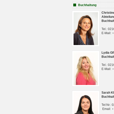
Buchhaltung
Christi
Abteilun
Buchhal
Tel.: 02
E-Mail:
Lydia G
Buchhal
Tel.: 02
E-Mail:
Sarah 
Buchhal
Tel:Nr.:
Email: