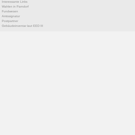
Interessante Links
Wahlen in Parndorf
Fundwesen
Amtssignatur
Postpartner
Gebäudeinventar laut EED III