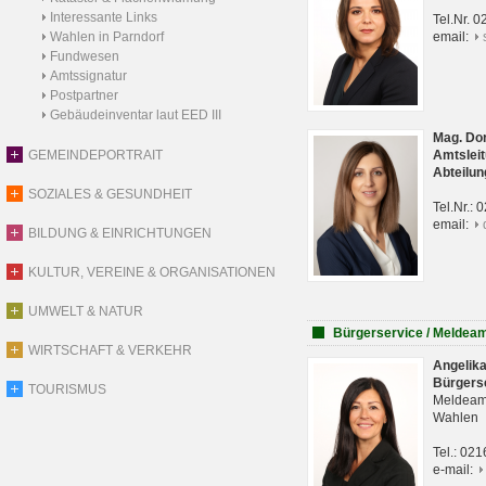
Interessante Links
Tel.Nr. 
Wahlen in Parndorf
email:
Fundwesen
Amtssignatur
Postpartner
Gebäudeinventar laut EED III
Mag. Do
GEMEINDEPORTRAIT
Amtsleit
Abteilun
SOZIALES & GESUNDHEIT
Tel.Nr.:
email:
BILDUNG & EINRICHTUNGEN
KULTUR, VEREINE & ORGANISATIONEN
UMWELT & NATUR
Bürgerservice / Meldea
WIRTSCHAFT & VERKEHR
Angelik
Bürgers
TOURISMUS
Meldeam
Wahlen
Tel.: 02
e-mail: