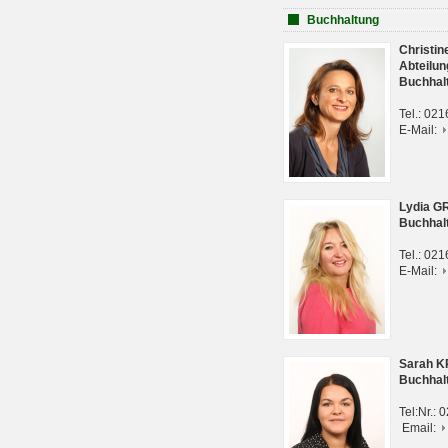
Buchhaltung
Christi
Abteilun
Buchhal
Tel.: 02
E-Mail:
Lydia G
Buchhal
Tel.: 02
E-Mail:
Sarah 
Buchhal
Tel:Nr.:
Email: