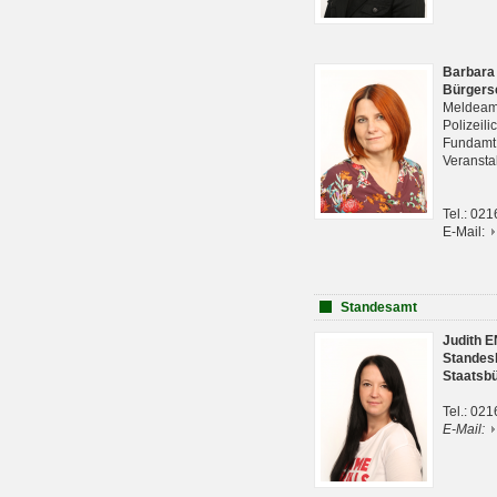
Barbara
Bürgers
Meldeam
Polizeil
Fundam
Veranst
Tel.: 02
E-Mail:
Standesamt
Judith 
Standes
Staatsb
Tel.: 02
E-Mail: