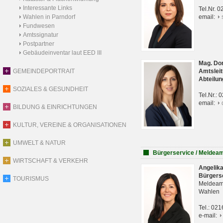
Interessante Links
Tel.Nr. 
Wahlen in Parndorf
email:
Fundwesen
Amtssignatur
Postpartner
Gebäudeinventar laut EED III
Mag. Do
GEMEINDEPORTRAIT
Amtsleit
Abteilun
SOZIALES & GESUNDHEIT
Tel.Nr.:
email:
BILDUNG & EINRICHTUNGEN
KULTUR, VEREINE & ORGANISATIONEN
UMWELT & NATUR
Bürgerservice / Meldea
WIRTSCHAFT & VERKEHR
Angelik
Bürgers
TOURISMUS
Meldeam
Wahlen
Tel.: 02
e-mail: