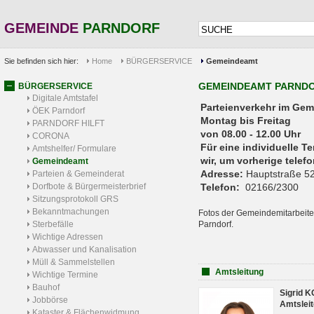
GEMEINDE
PARNDORF
Sie befinden sich hier:
Home
BÜRGERSERVICE
Gemeindeamt
GEMEINDEAMT PARND
BÜRGERSERVICE
Digitale Amtstafel
Parteienverkehr 
ÖEK Parndorf
Montag bis Freitag
PARNDORF HILFT
von 08.00 - 12.00 Uhr
CORONA
Für eine individuelle T
Amtshelfer/ Formulare
wir, um vorherige tele
Gemeindeamt
Adresse:
Hauptstraße 52
Parteien & Gemeinderat
Dorfbote & Bürgermeisterbrief
Telefon:
02166/2300
Sitzungsprotokoll GRS
Bekanntmachungen
Fotos der Gemeindemitarbeite
Sterbefälle
Parndorf.
Wichtige Adressen
Abwasser und Kanalisation
Müll & Sammelstellen
Amtsleitung
Wichtige Termine
Bauhof
Sigrid 
Jobbörse
Amtsleit
Kataster & Flächenwidmung