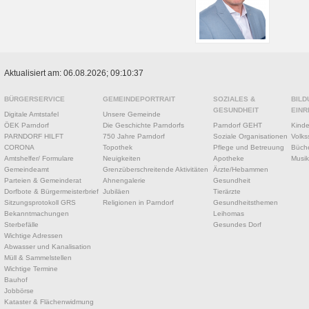
Aktualisiert am: 06.08.2026; 09:10:37
BÜRGERSERVICE
GEMEINDEPORTRAIT
SOZIALES &
BILD
GESUNDHEIT
EINR
Digitale Amtstafel
Unsere Gemeinde
ÖEK Parndorf
Die Geschichte Parndorfs
Parndorf GEHT
Kinde
PARNDORF HILFT
750 Jahre Parndorf
Soziale Organisationen
Volks
CORONA
Topothek
Pflege und Betreuung
Büche
Amtshelfer/ Formulare
Neuigkeiten
Apotheke
Musik
Gemeindeamt
Grenzüberschreitende Aktivitäten
Ärzte/Hebammen
Parteien & Gemeinderat
Ahnengalerie
Gesundheit
Dorfbote & Bürgermeisterbrief
Jubiläen
Tierärzte
Sitzungsprotokoll GRS
Religionen in Parndorf
Gesundheitsthemen
Bekanntmachungen
Leihomas
Sterbefälle
Gesundes Dorf
Wichtige Adressen
Abwasser und Kanalisation
Müll & Sammelstellen
Wichtige Termine
Bauhof
Jobbörse
Kataster & Flächenwidmung