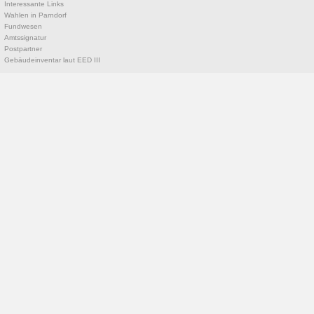
Interessante Links
Wahlen in Parndorf
Fundwesen
Amtssignatur
Postpartner
Gebäudeinventar laut EED III