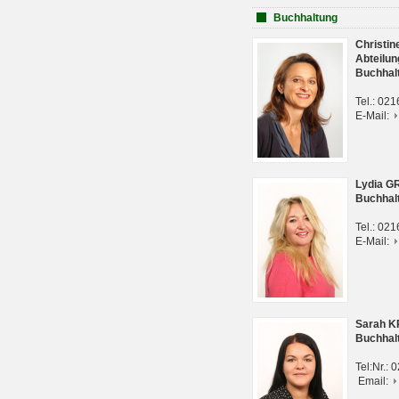
Buchhaltung
Christi
Abteilun
Buchhal
Tel.: 02
E-Mail:
Lydia G
Buchhal
Tel.: 02
E-Mail:
Sarah 
Buchhal
Tel:Nr.:
Email: