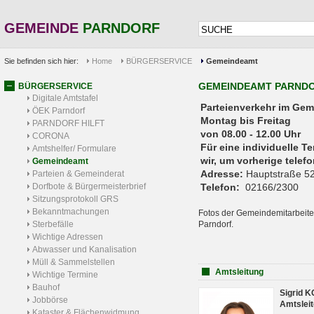
GEMEINDE
PARNDORF
Sie befinden sich hier:
Home
BÜRGERSERVICE
Gemeindeamt
GEMEINDEAMT PARND
BÜRGERSERVICE
Digitale Amtstafel
Parteienverkehr 
ÖEK Parndorf
Montag bis Freitag
PARNDORF HILFT
von 08.00 - 12.00 Uhr
CORONA
Für eine individuelle T
Amtshelfer/ Formulare
wir, um vorherige tele
Gemeindeamt
Adresse:
Hauptstraße 52
Parteien & Gemeinderat
Dorfbote & Bürgermeisterbrief
Telefon:
02166/2300
Sitzungsprotokoll GRS
Bekanntmachungen
Fotos der Gemeindemitarbeite
Sterbefälle
Parndorf.
Wichtige Adressen
Abwasser und Kanalisation
Müll & Sammelstellen
Amtsleitung
Wichtige Termine
Bauhof
Sigrid 
Jobbörse
Amtsleit
Kataster & Flächenwidmung