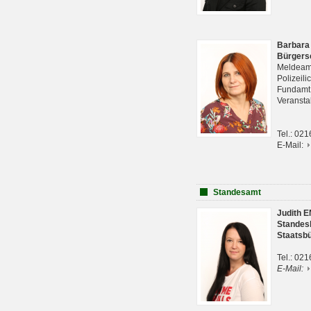
Barbara
Bürgers
Meldeam
Polizeil
Fundam
Veranst
Tel.: 02
E-Mail:
Standesamt
Judith 
Standes
Staatsb
Tel.: 02
E-Mail: