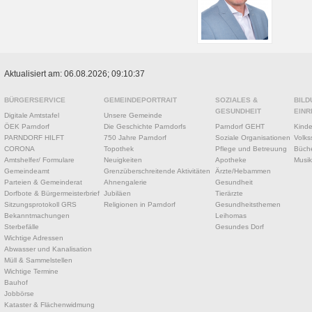
Aktualisiert am: 06.08.2026; 09:10:37
BÜRGERSERVICE
GEMEINDEPORTRAIT
SOZIALES &
BILD
GESUNDHEIT
EINR
Digitale Amtstafel
Unsere Gemeinde
ÖEK Parndorf
Die Geschichte Parndorfs
Parndorf GEHT
Kinde
PARNDORF HILFT
750 Jahre Parndorf
Soziale Organisationen
Volks
CORONA
Topothek
Pflege und Betreuung
Büche
Amtshelfer/ Formulare
Neuigkeiten
Apotheke
Musik
Gemeindeamt
Grenzüberschreitende Aktivitäten
Ärzte/Hebammen
Parteien & Gemeinderat
Ahnengalerie
Gesundheit
Dorfbote & Bürgermeisterbrief
Jubiläen
Tierärzte
Sitzungsprotokoll GRS
Religionen in Parndorf
Gesundheitsthemen
Bekanntmachungen
Leihomas
Sterbefälle
Gesundes Dorf
Wichtige Adressen
Abwasser und Kanalisation
Müll & Sammelstellen
Wichtige Termine
Bauhof
Jobbörse
Kataster & Flächenwidmung