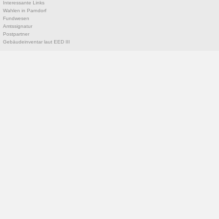
Interessante Links
Wahlen in Parndorf
Fundwesen
Amtssignatur
Postpartner
Gebäudeinventar laut EED III