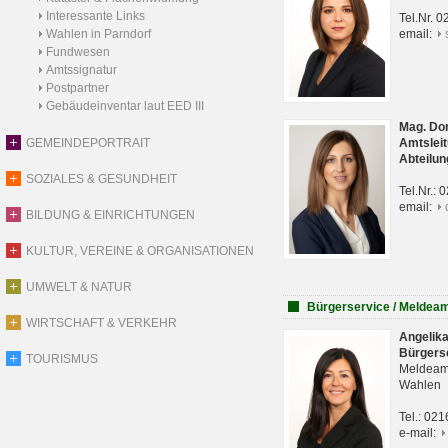
Interessante Links
Tel.Nr. 
Wahlen in Parndorf
email:
Fundwesen
Amtssignatur
Postpartner
Gebäudeinventar laut EED III
Mag. Do
GEMEINDEPORTRAIT
Amtsleit
Abteilun
SOZIALES & GESUNDHEIT
Tel.Nr.:
email:
BILDUNG & EINRICHTUNGEN
KULTUR, VEREINE & ORGANISATIONEN
UMWELT & NATUR
Bürgerservice / Meldea
WIRTSCHAFT & VERKEHR
Angelik
Bürgers
TOURISMUS
Meldeam
Wahlen
Tel.: 02
e-mail: