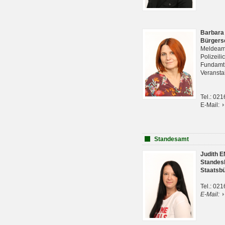
Barbara
Bürgers
Meldeam
Polizeil
Fundam
Veranst
Tel.: 02
E-Mail:
Standesamt
Judith 
Standes
Staatsb
Tel.: 02
E-Mail: