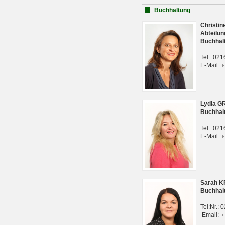
Buchhaltung
Christi
Abteilun
Buchhal
Tel.: 02
E-Mail:
Lydia G
Buchhal
Tel.: 02
E-Mail:
Sarah 
Buchhal
Tel:Nr.:
Email: