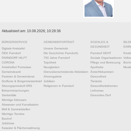
Aktualisiert am: 10.08.2026; 10:28:36
BÜRGERSERVICE
GEMEINDEPORTRAIT
SOZIALES &
BILD
GESUNDHEIT
EINR
Digitale Amtstafel
Unsere Gemeinde
ÖEK Parndorf
Die Geschichte Parndorfs
Parndorf GEHT
Kinde
PARNDORF HILFT
750 Jahre Parndorf
Soziale Organisationen
Volks
CORONA
Topothek
Pflege und Betreuung
Büche
Amtshelfer/ Formulare
Neuigkeiten
Apotheke
Musik
Gemeindeamt
Grenzüberschreitende Aktivitäten
Ärzte/Hebammen
Parteien & Gemeinderat
Ahnengalerie
Gesundheit
Dorfbote & Bürgermeisterbrief
Jubiläen
Tierärzte
Sitzungsprotokoll GRS
Religionen in Parndorf
Gesundheitsthemen
Bekanntmachungen
Leihomas
Sterbefälle
Gesundes Dorf
Wichtige Adressen
Abwasser und Kanalisation
Müll & Sammelstellen
Wichtige Termine
Bauhof
Jobbörse
Kataster & Flächenwidmung