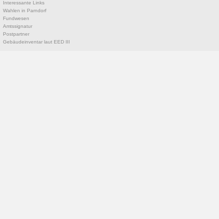
Interessante Links
Wahlen in Parndorf
Fundwesen
Amtssignatur
Postpartner
Gebäudeinventar laut EED III