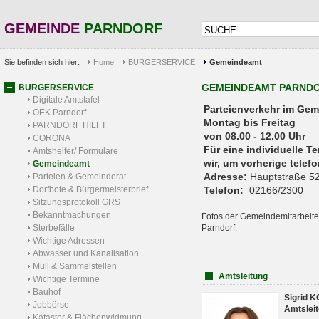
GEMEINDE
PARNDORF
Sie befinden sich hier:
Home
BÜRGERSERVICE
Gemeindeamt
GEMEINDEAMT PARND
BÜRGERSERVICE
Digitale Amtstafel
Parteienverkehr 
ÖEK Parndorf
Montag bis Freitag
PARNDORF HILFT
von 08.00 - 12.00 Uhr
CORONA
Für eine individuelle T
Amtshelfer/ Formulare
wir, um vorherige tele
Gemeindeamt
Adresse:
Hauptstraße 52
Parteien & Gemeinderat
Dorfbote & Bürgermeisterbrief
Telefon:
02166/2300
Sitzungsprotokoll GRS
Bekanntmachungen
Fotos der Gemeindemitarbeite
Sterbefälle
Parndorf.
Wichtige Adressen
Abwasser und Kanalisation
Müll & Sammelstellen
Amtsleitung
Wichtige Termine
Bauhof
Sigrid 
Jobbörse
Amtsleit
Kataster & Flächenwidmung