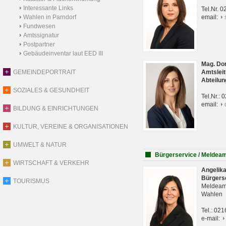
Interessante Links
Tel.Nr. 
Wahlen in Parndorf
email:
Fundwesen
Amtssignatur
Postpartner
Gebäudeinventar laut EED III
Mag. Do
GEMEINDEPORTRAIT
Amtsleit
Abteilun
SOZIALES & GESUNDHEIT
Tel.Nr.:
email:
BILDUNG & EINRICHTUNGEN
KULTUR, VEREINE & ORGANISATIONEN
UMWELT & NATUR
Bürgerservice / Meldea
WIRTSCHAFT & VERKEHR
Angelik
Bürgers
TOURISMUS
Meldeam
Wahlen
Tel.: 02
e-mail: