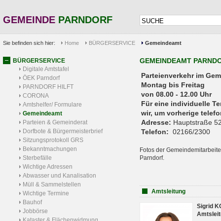
GEMEINDE
PARNDORF
Sie befinden sich hier:
Home
BÜRGERSERVICE
Gemeindeamt
GEMEINDEAMT PARND
BÜRGERSERVICE
Digitale Amtstafel
Parteienverkehr 
ÖEK Parndorf
Montag bis Freitag
PARNDORF HILFT
von 08.00 - 12.00 Uhr
CORONA
Für eine individuelle T
Amtshelfer/ Formulare
wir, um vorherige tele
Gemeindeamt
Adresse:
Hauptstraße 52
Parteien & Gemeinderat
Dorfbote & Bürgermeisterbrief
Telefon:
02166/2300
Sitzungsprotokoll GRS
Bekanntmachungen
Fotos der Gemeindemitarbeite
Sterbefälle
Parndorf.
Wichtige Adressen
Abwasser und Kanalisation
Müll & Sammelstellen
Amtsleitung
Wichtige Termine
Bauhof
Sigrid 
Jobbörse
Amtsleit
Kataster & Flächenwidmung