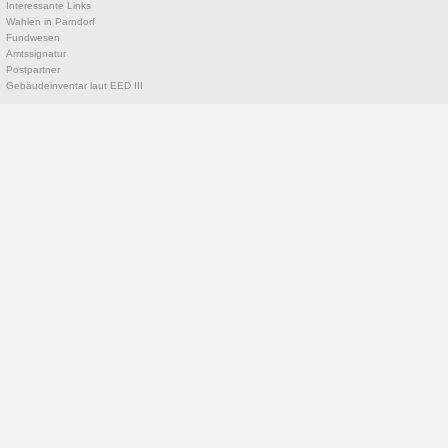
Interessante Links
Wahlen in Parndorf
Fundwesen
Amtssignatur
Postpartner
Gebäudeinventar laut EED III