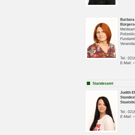
Barbara
Bürgers
Meldeam
Polizeil
Fundam
Veranst
Tel.: 02
E-Mail:
Standesamt
Judith 
Standes
Staatsb
Tel.: 02
E-Mail: