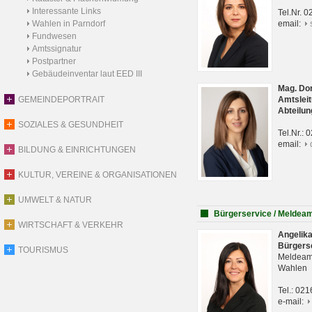
Interessante Links
Tel.Nr. 
Wahlen in Parndorf
email:
Fundwesen
Amtssignatur
Postpartner
Gebäudeinventar laut EED III
Mag. Do
GEMEINDEPORTRAIT
Amtsleit
Abteilun
SOZIALES & GESUNDHEIT
Tel.Nr.:
email:
BILDUNG & EINRICHTUNGEN
KULTUR, VEREINE & ORGANISATIONEN
UMWELT & NATUR
Bürgerservice / Meldea
WIRTSCHAFT & VERKEHR
Angelik
Bürgers
TOURISMUS
Meldeam
Wahlen
Tel.: 02
e-mail: