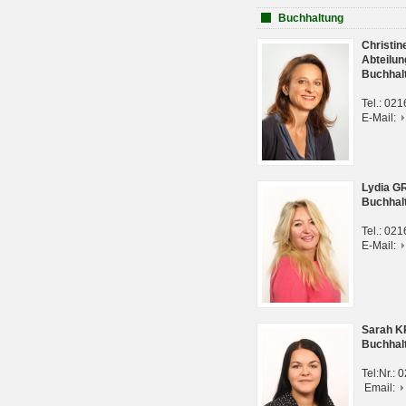
Buchhaltung
Christi
Abteilun
Buchhal
Tel.: 02
E-Mail:
Lydia G
Buchhal
Tel.: 02
E-Mail:
Sarah 
Buchhal
Tel:Nr.:
Email: