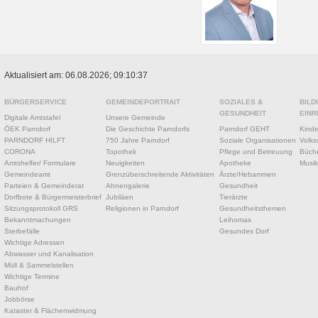
Aktualisiert am: 06.08.2026; 09:10:37
BÜRGERSERVICE
GEMEINDEPORTRAIT
SOZIALES &
BILD
GESUNDHEIT
EINR
Digitale Amtstafel
Unsere Gemeinde
ÖEK Parndorf
Die Geschichte Parndorfs
Parndorf GEHT
Kinde
PARNDORF HILFT
750 Jahre Parndorf
Soziale Organisationen
Volks
CORONA
Topothek
Pflege und Betreuung
Büche
Amtshelfer/ Formulare
Neuigkeiten
Apotheke
Musik
Gemeindeamt
Grenzüberschreitende Aktivitäten
Ärzte/Hebammen
Parteien & Gemeinderat
Ahnengalerie
Gesundheit
Dorfbote & Bürgermeisterbrief
Jubiläen
Tierärzte
Sitzungsprotokoll GRS
Religionen in Parndorf
Gesundheitsthemen
Bekanntmachungen
Leihomas
Sterbefälle
Gesundes Dorf
Wichtige Adressen
Abwasser und Kanalisation
Müll & Sammelstellen
Wichtige Termine
Bauhof
Jobbörse
Kataster & Flächenwidmung