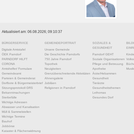
Aktualisiert am: 06.08.2026; 09:10:37
BÜRGERSERVICE
GEMEINDEPORTRAIT
SOZIALES &
BILD
GESUNDHEIT
EINR
Digitale Amtstafel
Unsere Gemeinde
ÖEK Parndorf
Die Geschichte Parndorfs
Parndorf GEHT
Kinde
PARNDORF HILFT
750 Jahre Parndorf
Soziale Organisationen
Volks
CORONA
Topothek
Pflege und Betreuung
Büche
Amtshelfer/ Formulare
Neuigkeiten
Apotheke
Musik
Gemeindeamt
Grenzüberschreitende Aktivitäten
Ärzte/Hebammen
Parteien & Gemeinderat
Ahnengalerie
Gesundheit
Dorfbote & Bürgermeisterbrief
Jubiläen
Tierärzte
Sitzungsprotokoll GRS
Religionen in Parndorf
Gesundheitsthemen
Bekanntmachungen
Leihomas
Sterbefälle
Gesundes Dorf
Wichtige Adressen
Abwasser und Kanalisation
Müll & Sammelstellen
Wichtige Termine
Bauhof
Jobbörse
Kataster & Flächenwidmung