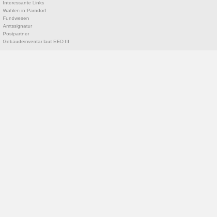
Interessante Links
Wahlen in Parndorf
Fundwesen
Amtssignatur
Postpartner
Gebäudeinventar laut EED III