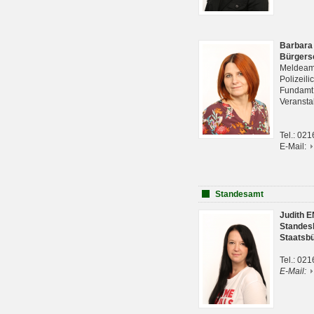
Barbara
Bürgers
Meldeam
Polizeil
Fundam
Veranst
Tel.: 02
E-Mail:
Standesamt
Judith 
Standes
Staatsb
Tel.: 02
E-Mail: