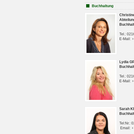
Buchhaltung
Christi
Abteilun
Buchhal
Tel.: 02
E-Mail:
Lydia G
Buchhal
Tel.: 02
E-Mail:
Sarah 
Buchhal
Tel:Nr.:
Email: