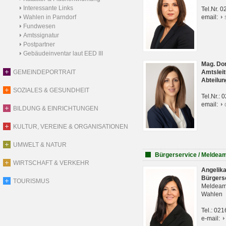
Interessante Links
Tel.Nr. 
Wahlen in Parndorf
email:
Fundwesen
Amtssignatur
Postpartner
Gebäudeinventar laut EED III
Mag. Do
GEMEINDEPORTRAIT
Amtsleit
Abteilun
SOZIALES & GESUNDHEIT
Tel.Nr.:
email:
BILDUNG & EINRICHTUNGEN
KULTUR, VEREINE & ORGANISATIONEN
UMWELT & NATUR
Bürgerservice / Meldea
WIRTSCHAFT & VERKEHR
Angelik
Bürgers
TOURISMUS
Meldeam
Wahlen
Tel.: 02
e-mail: