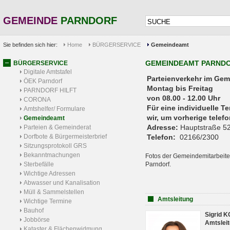
GEMEINDE
PARNDORF
Sie befinden sich hier:
Home
BÜRGERSERVICE
Gemeindeamt
GEMEINDEAMT PARND
BÜRGERSERVICE
Digitale Amtstafel
Parteienverkehr 
ÖEK Parndorf
Montag bis Freitag
PARNDORF HILFT
von 08.00 - 12.00 Uhr
CORONA
Für eine individuelle T
Amtshelfer/ Formulare
wir, um vorherige tele
Gemeindeamt
Adresse:
Hauptstraße 52
Parteien & Gemeinderat
Dorfbote & Bürgermeisterbrief
Telefon:
02166/2300
Sitzungsprotokoll GRS
Bekanntmachungen
Fotos der Gemeindemitarbeite
Sterbefälle
Parndorf.
Wichtige Adressen
Abwasser und Kanalisation
Müll & Sammelstellen
Amtsleitung
Wichtige Termine
Bauhof
Sigrid 
Jobbörse
Amtsleit
Kataster & Flächenwidmung