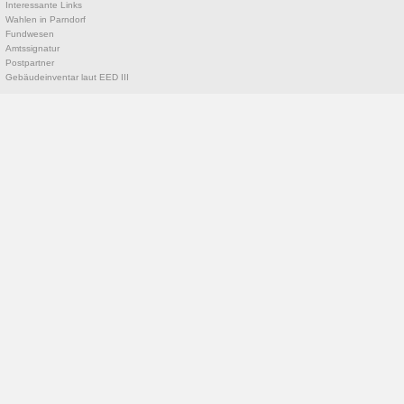
Interessante Links
Wahlen in Parndorf
Fundwesen
Amtssignatur
Postpartner
Gebäudeinventar laut EED III