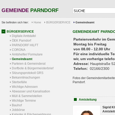
GEMEINDE
PARNDORF
Sie befinden sich hier:
Home
BÜRGERSERVICE
Gemeindeamt
GEMEINDEAMT PARND
BÜRGERSERVICE
Digitale Amtstafel
Parteienverkehr 
ÖEK Parndorf
Montag bis Freitag
PARNDORF HILFT
von 08.00 - 12.00 Uhr
CORONA
Für eine individuelle T
Amtshelfer/ Formulare
wir, um vorherige tele
Gemeindeamt
Adresse:
Hauptstraße 52
Parteien & Gemeinderat
Dorfbote & Bürgermeisterbrief
Telefon:
02166/2300
Sitzungsprotokoll GRS
Bekanntmachungen
Fotos der Gemeindemitarbeite
Sterbefälle
Parndorf.
Wichtige Adressen
Abwasser und Kanalisation
Müll & Sammelstellen
Amtsleitung
Wichtige Termine
Bauhof
Sigrid 
Jobbörse
Amtsleit
Kataster & Flächenwidmung