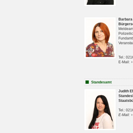
Barbara
Bürgers
Meldeam
Polizeil
Fundam
Veranst
Tel.: 02
E-Mail:
Standesamt
Judith 
Standes
Staatsb
Tel.: 02
E-Mail: