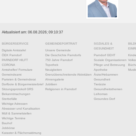
Aktualisiert am: 06.08.2026; 09:10:37
BÜRGERSERVICE
GEMEINDEPORTRAIT
SOZIALES &
BILD
GESUNDHEIT
EINR
Digitale Amtstafel
Unsere Gemeinde
ÖEK Parndorf
Die Geschichte Parndorfs
Parndorf GEHT
Kinde
PARNDORF HILFT
750 Jahre Parndorf
Soziale Organisationen
Volks
CORONA
Topothek
Pflege und Betreuung
Büche
Amtshelfer/ Formulare
Neuigkeiten
Apotheke
Musik
Gemeindeamt
Grenzüberschreitende Aktivitäten
Ärzte/Hebammen
Parteien & Gemeinderat
Ahnengalerie
Gesundheit
Dorfbote & Bürgermeisterbrief
Jubiläen
Tierärzte
Sitzungsprotokoll GRS
Religionen in Parndorf
Gesundheitsthemen
Bekanntmachungen
Leihomas
Sterbefälle
Gesundes Dorf
Wichtige Adressen
Abwasser und Kanalisation
Müll & Sammelstellen
Wichtige Termine
Bauhof
Jobbörse
Kataster & Flächenwidmung