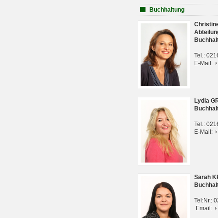
Buchhaltung
Christi
Abteilun
Buchhal
Tel.: 02
E-Mail:
Lydia G
Buchhal
Tel.: 02
E-Mail:
Sarah 
Buchhal
Tel:Nr.:
Email: