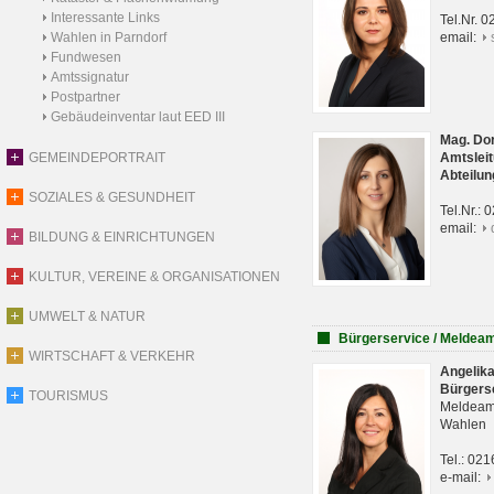
Interessante Links
Tel.Nr. 
Wahlen in Parndorf
email:
Fundwesen
Amtssignatur
Postpartner
Gebäudeinventar laut EED III
Mag. Do
GEMEINDEPORTRAIT
Amtsleit
Abteilun
SOZIALES & GESUNDHEIT
Tel.Nr.:
email:
BILDUNG & EINRICHTUNGEN
KULTUR, VEREINE & ORGANISATIONEN
UMWELT & NATUR
Bürgerservice / Meldea
WIRTSCHAFT & VERKEHR
Angelik
Bürgers
TOURISMUS
Meldeam
Wahlen
Tel.: 02
e-mail: