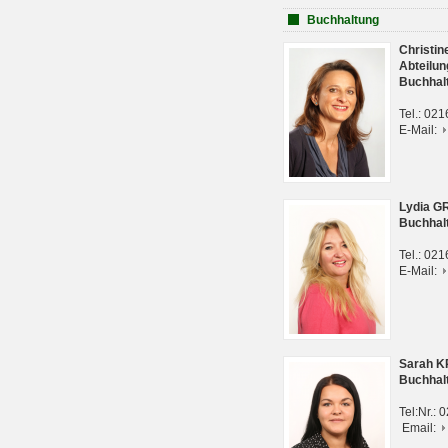
Buchhaltung
Christi
Abteilun
Buchhal
Tel.: 02
E-Mail:
Lydia G
Buchhal
Tel.: 02
E-Mail:
Sarah 
Buchhal
Tel:Nr.:
Email: