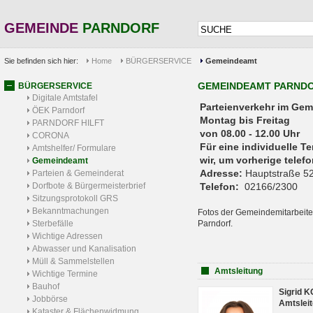
GEMEINDE
PARNDORF
Sie befinden sich hier:
Home
BÜRGERSERVICE
Gemeindeamt
GEMEINDEAMT PARND
BÜRGERSERVICE
Digitale Amtstafel
Parteienverkehr 
ÖEK Parndorf
Montag bis Freitag
PARNDORF HILFT
von 08.00 - 12.00 Uhr
CORONA
Für eine individuelle T
Amtshelfer/ Formulare
wir, um vorherige tele
Gemeindeamt
Adresse:
Hauptstraße 52
Parteien & Gemeinderat
Dorfbote & Bürgermeisterbrief
Telefon:
02166/2300
Sitzungsprotokoll GRS
Bekanntmachungen
Fotos der Gemeindemitarbeite
Sterbefälle
Parndorf.
Wichtige Adressen
Abwasser und Kanalisation
Müll & Sammelstellen
Amtsleitung
Wichtige Termine
Bauhof
Sigrid 
Jobbörse
Amtsleit
Kataster & Flächenwidmung