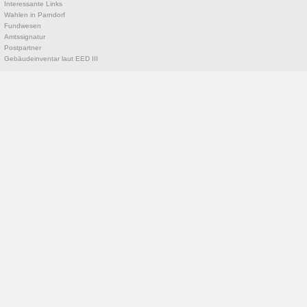
Interessante Links
Wahlen in Parndorf
Fundwesen
Amtssignatur
Postpartner
Gebäudeinventar laut EED III