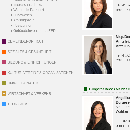
Interessante Links
Tel.Nr. 
Wahlen in Parndorf
email:
Fundwesen
Amtssignatur
Postpartner
Gebäudeinventar laut EED III
Mag. Do
GEMEINDEPORTRAIT
Amtsleit
Abteilun
SOZIALES & GESUNDHEIT
Tel.Nr.:
email:
BILDUNG & EINRICHTUNGEN
KULTUR, VEREINE & ORGANISATIONEN
UMWELT & NATUR
Bürgerservice / Meldea
WIRTSCHAFT & VERKEHR
Angelik
Bürgers
TOURISMUS
Meldeam
Wahlen
Tel.: 02
e-mail: