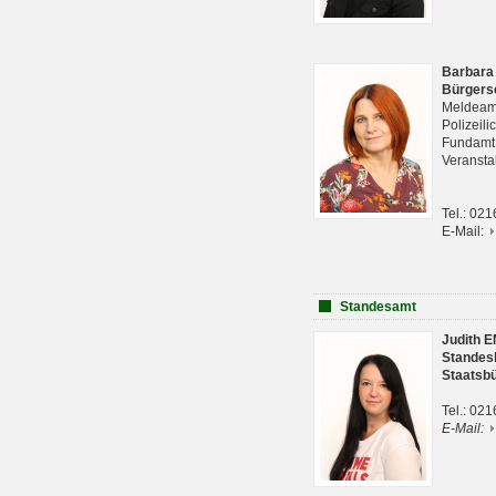
Barbara
Bürgers
Meldeam
Polizeil
Fundam
Veranst
Tel.: 02
E-Mail:
Standesamt
Judith 
Standes
Staatsb
Tel.: 02
E-Mail: