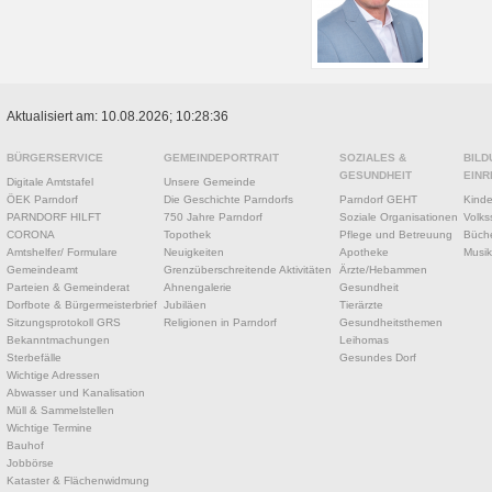
Aktualisiert am: 10.08.2026; 10:28:36
BÜRGERSERVICE
GEMEINDEPORTRAIT
SOZIALES &
BILD
GESUNDHEIT
EINR
Digitale Amtstafel
Unsere Gemeinde
ÖEK Parndorf
Die Geschichte Parndorfs
Parndorf GEHT
Kinde
PARNDORF HILFT
750 Jahre Parndorf
Soziale Organisationen
Volks
CORONA
Topothek
Pflege und Betreuung
Büche
Amtshelfer/ Formulare
Neuigkeiten
Apotheke
Musik
Gemeindeamt
Grenzüberschreitende Aktivitäten
Ärzte/Hebammen
Parteien & Gemeinderat
Ahnengalerie
Gesundheit
Dorfbote & Bürgermeisterbrief
Jubiläen
Tierärzte
Sitzungsprotokoll GRS
Religionen in Parndorf
Gesundheitsthemen
Bekanntmachungen
Leihomas
Sterbefälle
Gesundes Dorf
Wichtige Adressen
Abwasser und Kanalisation
Müll & Sammelstellen
Wichtige Termine
Bauhof
Jobbörse
Kataster & Flächenwidmung