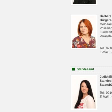
Barbara
Bürgers
Meldeam
Polizeil
Fundam
Veranst
Tel.: 02
E-Mail:
Standesamt
Judith 
Standes
Staatsb
Tel.: 02
E-Mail: