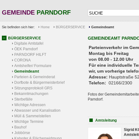
GEMEINDE
PARNDORF
Sie befinden sich hier:
Home
BÜRGERSERVICE
Gemeindeamt
GEMEINDEAMT PARND
BÜRGERSERVICE
Digitale Amtstafel
Parteienverkehr 
ÖEK Parndorf
Montag bis Freitag
PARNDORF HILFT
von 08.00 - 12.00 Uhr
CORONA
Für eine individuelle T
Amtshelfer/ Formulare
wir, um vorherige tele
Gemeindeamt
Adresse:
Hauptstraße 52
Parteien & Gemeinderat
Dorfbote & Bürgermeisterbrief
Telefon:
02166/2300
Sitzungsprotokoll GRS
Bekanntmachungen
Fotos der Gemeindemitarbeite
Sterbefälle
Parndorf.
Wichtige Adressen
Abwasser und Kanalisation
Müll & Sammelstellen
Amtsleitung
Wichtige Termine
Bauhof
Sigrid 
Jobbörse
Amtsleit
Kataster & Flächenwidmung