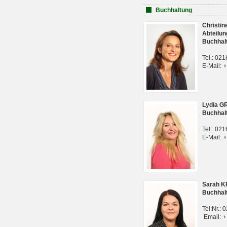
Buchhaltung
Christi
Abteilun
Buchhal
Tel.: 02
E-Mail:
Lydia G
Buchhal
Tel.: 02
E-Mail:
Sarah 
Buchhal
Tel:Nr.:
Email: