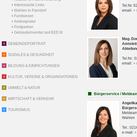
Interessante Links
Tel.Nr. 
Wahlen in Parndorf
email:
Fundwesen
Amtssignatur
Postpartner
Gebäudeinventar laut EED III
Mag. Do
GEMEINDEPORTRAIT
Amtsleit
Abteilun
SOZIALES & GESUNDHEIT
Tel.Nr.:
email:
BILDUNG & EINRICHTUNGEN
KULTUR, VEREINE & ORGANISATIONEN
UMWELT & NATUR
Bürgerservice / Meldea
WIRTSCHAFT & VERKEHR
Angelik
Bürgers
TOURISMUS
Meldeam
Wahlen
Tel.: 02
e-mail: