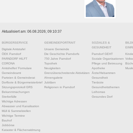
Aktualisiert am: 06.08.2026; 09:10:37
BÜRGERSERVICE
GEMEINDEPORTRAIT
SOZIALES &
BILD
GESUNDHEIT
EINR
Digitale Amtstafel
Unsere Gemeinde
ÖEK Parndorf
Die Geschichte Parndorfs
Parndorf GEHT
Kinde
PARNDORF HILFT
750 Jahre Parndorf
Soziale Organisationen
Volks
CORONA
Topothek
Pflege und Betreuung
Büche
Amtshelfer/ Formulare
Neuigkeiten
Apotheke
Musik
Gemeindeamt
Grenzüberschreitende Aktivitäten
Ärzte/Hebammen
Parteien & Gemeinderat
Ahnengalerie
Gesundheit
Dorfbote & Bürgermeisterbrief
Jubiläen
Tierärzte
Sitzungsprotokoll GRS
Religionen in Parndorf
Gesundheitsthemen
Bekanntmachungen
Leihomas
Sterbefälle
Gesundes Dorf
Wichtige Adressen
Abwasser und Kanalisation
Müll & Sammelstellen
Wichtige Termine
Bauhof
Jobbörse
Kataster & Flächenwidmung