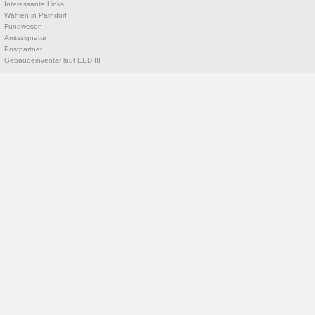
Interessante Links
Wahlen in Parndorf
Fundwesen
Amtssignatur
Postpartner
Gebäudeinventar laut EED III